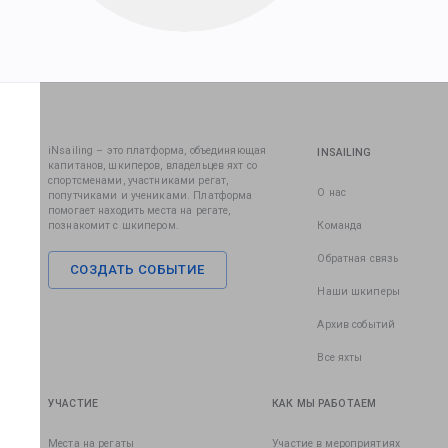
iNsailing – это платформа, объединяющая
INSAILING
капитанов, шкиперов, владельцев яхт со
спортсменами, участниками регат,
О нас
попутчиками и учениками. Платформа
помогает находить места на регате,
познакомит с шкипером.
Команда
Обратная связь
СОЗДАТЬ СОБЫТИЕ
Наши шкиперы
Архив событий
Все яхты
УЧАСТИЕ
КАК МЫ РАБОТАЕМ
Места на регаты
Участие в мероприятиях