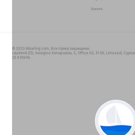
Знания
© 2023 iNsailing.com,
Все права защищены
.
Laudend LTD, Georgiou Xenopoulou, 3, Office G2, 3106, Limassol, Cyprus,
25 030696