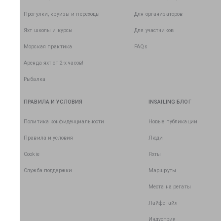
Прогулки, круизы и переходы
Для организаторов
Яхт школы и курсы
Для участников
Морская практика
FAQs
Аренда яхт от 2-х часов!
Рыбалка
ПРАВИЛА И УСЛОВИЯ
INSAILING БЛОГ
Политика конфиденциальности
Новые публикации
Правила и условия
Люди
Cookie
Яхты
Служба поддержки
Маршруты
Места на регаты
Лайфстайл
Индустрия