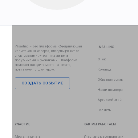
iNsailing – это платформа, объединяющая
INSAILING
капитанов, шкиперов, владельцев яхт со
спортсменами, участниками регат,
О нас
попутчиками и учениками. Платформа
помогает находить места на регате,
познакомит с шкипером.
Команда
Обратная связь
СОЗДАТЬ СОБЫТИЕ
Наши шкиперы
Архив событий
Все яхты
УЧАСТИЕ
КАК МЫ РАБОТАЕМ
Места на регаты
Участие в мероприятиях