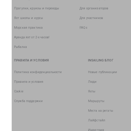
Прогулки, круизы и переходы
Для организаторов
Яхт школы и курсы
Для участников
Морская практика
FAQs
Аренда яхт от 2-х часов!
Рыбалка
ПРАВИЛА И УСЛОВИЯ
INSAILING БЛОГ
Политика конфиденциальности
Новые публикации
Правила и условия
Люди
Cookie
Яхты
Служба поддержки
Маршруты
Места на регаты
Лайфстайл
Индустрия