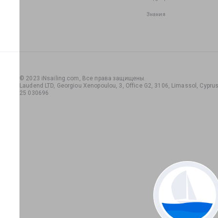
Знания
© 2023 iNsailing.com,
Все права защищены
.
Laudend LTD, Georgiou Xenopoulou, 3, Office G2, 3106, Limassol, Cyprus,
25 030696