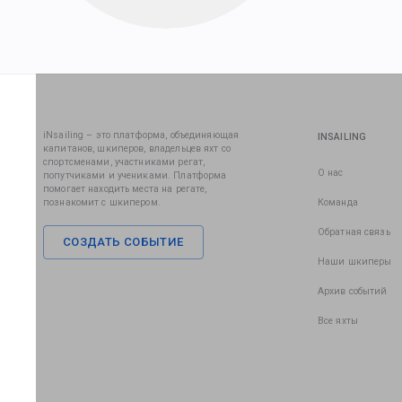
iNsailing – это платформа, объединяющая
INSAILING
капитанов, шкиперов, владельцев яхт со
спортсменами, участниками регат,
О нас
попутчиками и учениками. Платформа
помогает находить места на регате,
познакомит с шкипером.
Команда
Обратная связь
СОЗДАТЬ СОБЫТИЕ
Наши шкиперы
Архив событий
Все яхты