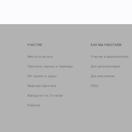
УЧАСТИЕ
КАК МЫ РАБОТАЕМ
Места на регаты
Участие в мероприятиях
Прогулки, круизы и переходы
Для организаторов
Яхт школы и курсы
Для участников
Морская практика
FAQs
Аренда яхт от 2-х часов!
Рыбалка