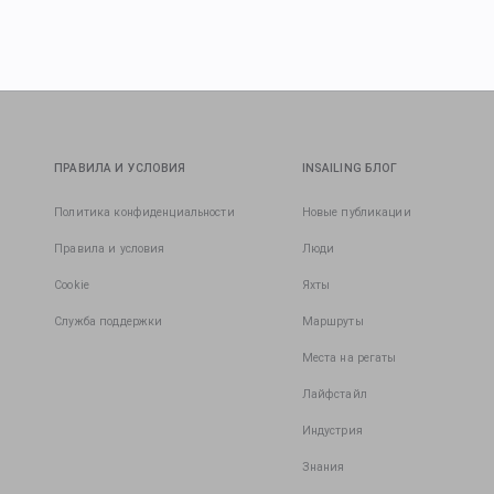
ПРАВИЛА И УСЛОВИЯ
INSAILING БЛОГ
Политика конфиденциальности
Новые публикации
Правила и условия
Люди
Cookie
Яхты
Служба поддержки
Маршруты
Места на регаты
Лайфстайл
Индустрия
Знания