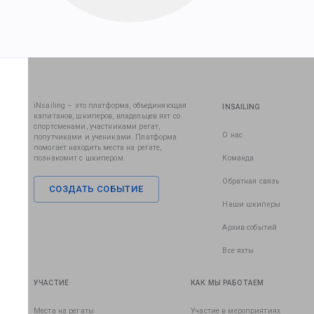
iNsailing – это платформа, объединяющая
INSAILING
капитанов, шкиперов, владельцев яхт со
спортсменами, участниками регат,
О нас
попутчиками и учениками. Платформа
помогает находить места на регате,
познакомит с шкипером.
Команда
Обратная связь
СОЗДАТЬ СОБЫТИЕ
Наши шкиперы
Архив событий
Все яхты
УЧАСТИЕ
КАК МЫ РАБОТАЕМ
Места на регаты
Участие в мероприятиях