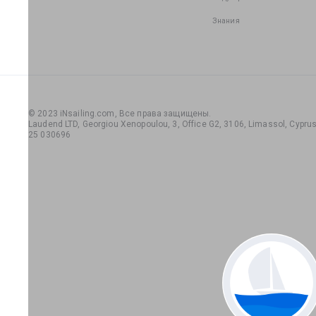
Знания
© 2023 iNsailing.com,
Все права защищены
.
Laudend LTD, Georgiou Xenopoulou, 3, Office G2, 3106, Limassol, Cyprus,
25 030696