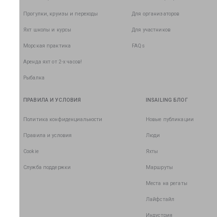
Прогулки, круизы и переходы
Для организаторов
Яхт школы и курсы
Для участников
Морская практика
FAQs
Аренда яхт от 2-х часов!
Рыбалка
ПРАВИЛА И УСЛОВИЯ
INSAILING БЛОГ
Политика конфиденциальности
Новые публикации
Правила и условия
Люди
Cookie
Яхты
Служба поддержки
Маршруты
Места на регаты
Лайфстайл
Индустрия