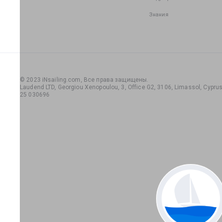
Знания
© 2023 iNsailing.com,
Все права защищены
.
Laudend LTD, Georgiou Xenopoulou, 3, Office G2, 3106, Limassol, Cyprus,
25 030696