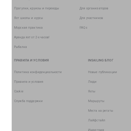
Прогулки, круизы и переходы
Для организаторов
Яхт школы и курсы
Для участников
Морская практика
FAQs
Аренда яхт от 2-х часов!
Рыбалка
ПРАВИЛА И УСЛОВИЯ
INSAILING БЛОГ
Политика конфиденциальности
Новые публикации
Правила и условия
Люди
Cookie
Яхты
Служба поддержки
Маршруты
Места на регаты
Лайфстайл
Индустрия