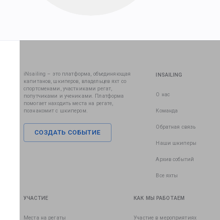
iNsailing – это платформа, объединяющая
INSAILING
капитанов, шкиперов, владельцев яхт со
спортсменами, участниками регат,
О нас
попутчиками и учениками. Платформа
помогает находить места на регате,
познакомит с шкипером.
Команда
Обратная связь
СОЗДАТЬ СОБЫТИЕ
Наши шкиперы
Архив событий
Все яхты
УЧАСТИЕ
КАК МЫ РАБОТАЕМ
Места на регаты
Участие в мероприятиях