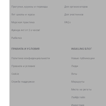
Прогулки, круизы и переходы
Для организаторов
Яхт школы и курсы
Для участников
Морская практика
FAQs
Аренда яхт от 2-х часов!
Рыбалка
ПРАВИЛА И УСЛОВИЯ
INSAILING БЛОГ
Политика конфиденциальности
Новые публикации
Правила и условия
Люди
Cookie
Яхты
Служба поддержки
Маршруты
Места на регаты
Лайфстайл
Индустрия