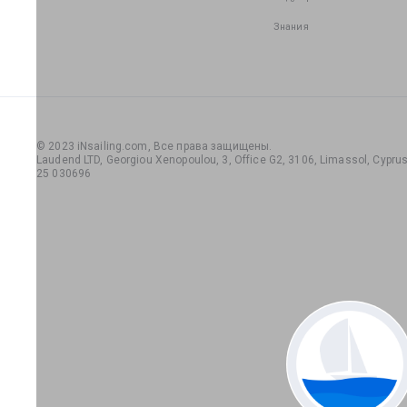
Знания
© 2023 iNsailing.com,
Все права защищены
.
Laudend LTD, Georgiou Xenopoulou, 3, Office G2, 3106, Limassol, Cyprus,
25 030696