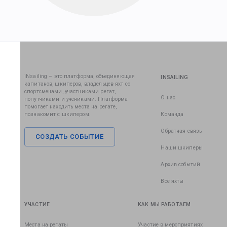
iNsailing – это платформа, объединяющая
INSAILING
капитанов, шкиперов, владельцев яхт со
спортсменами, участниками регат,
О нас
попутчиками и учениками. Платформа
помогает находить места на регате,
познакомит с шкипером.
Команда
Обратная связь
СОЗДАТЬ СОБЫТИЕ
Наши шкиперы
Архив событий
Все яхты
УЧАСТИЕ
КАК МЫ РАБОТАЕМ
Места на регаты
Участие в мероприятиях