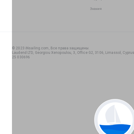
Знания
© 2023 iNsailing.com,
Все права защищены
.
Laudend LTD, Georgiou Xenopoulou, 3, Office G2, 3106, Limassol, Cyprus,
25 030696