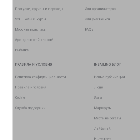
Прогулки, круизы и переходы
Для организаторов
Яхт школы и курсы
Для участников
Морская практика
FAQs
Аренда яхт от 2-х часов!
Рыбалка
ПРАВИЛА И УСЛОВИЯ
INSAILING БЛОГ
Политика конфиденциальности
Новые публикации
Правила и условия
Люди
Cookie
Яхты
Служба поддержки
Маршруты
Места на регаты
Лайфстайл
Индустрия