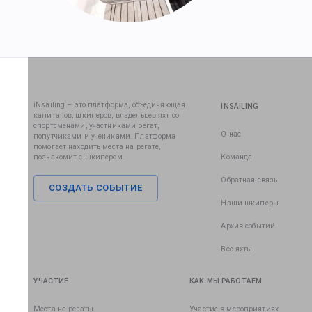
iNsailing – это платформа, объединяющая
INSAILING
капитанов, шкиперов, владельцев яхт со
спортсменами, участниками регат,
О нас
попутчиками и учениками. Платформа
помогает находить места на регате,
познакомит с шкипером.
Команда
Обратная связь
СОЗДАТЬ СОБЫТИЕ
Наши шкиперы
Архив событий
Все яхты
УЧАСТИЕ
КАК МЫ РАБОТАЕМ
Места на регаты
Участие в мероприятиях