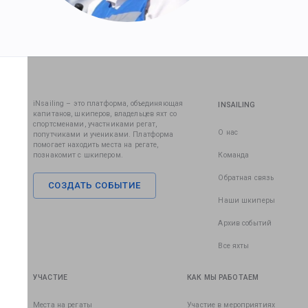
iNsailing – это платформа, объединяющая
INSAILING
капитанов, шкиперов, владельцев яхт со
спортсменами, участниками регат,
О нас
попутчиками и учениками. Платформа
помогает находить места на регате,
познакомит с шкипером.
Команда
Обратная связь
СОЗДАТЬ СОБЫТИЕ
Наши шкиперы
Архив событий
Все яхты
УЧАСТИЕ
КАК МЫ РАБОТАЕМ
Места на регаты
Участие в мероприятиях