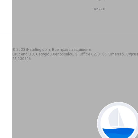
Знания
© 2023 iNsailing.com,
Все права защищены
.
Laudend LTD, Georgiou Xenopoulou, 3, Office G2, 3106, Limassol, Cyprus,
25 030696