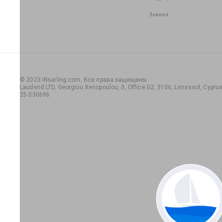
Знания
© 2023 iNsailing.com,
Все права защищены
.
Laudend LTD, Georgiou Xenopoulou, 3, Office G2, 3106, Limassol, Cyprus,
25 030696