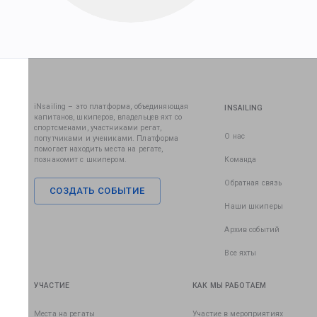
iNsailing – это платформа, объединяющая
INSAILING
капитанов, шкиперов, владельцев яхт со
спортсменами, участниками регат,
О нас
попутчиками и учениками. Платформа
помогает находить места на регате,
познакомит с шкипером.
Команда
Обратная связь
СОЗДАТЬ СОБЫТИЕ
Наши шкиперы
Архив событий
Все яхты
УЧАСТИЕ
КАК МЫ РАБОТАЕМ
Места на регаты
Участие в мероприятиях