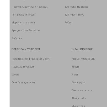
Прогулки, круизы и переходы
Для организаторов
Яхт школы и курсы
Для участников
Морская практика
FAQs
Аренда яхт от 2-х часов!
Рыбалка
ПРАВИЛА И УСЛОВИЯ
INSAILING БЛОГ
Политика конфиденциальности
Новые публикации
Правила и условия
Люди
Cookie
Яхты
Служба поддержки
Маршруты
Места на регаты
Лайфстайл
Индустрия