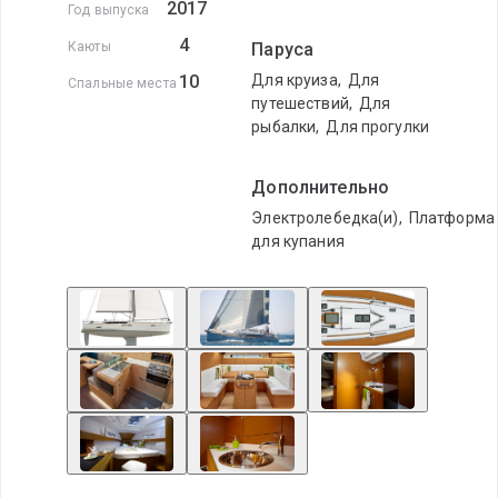
2017
Год выпуска
4
Каюты
Паруса
10
Для круиза
,
Для
Спальные места
путешествий
,
Для
рыбалки
,
Для прогулки
Дополнительно
Электролебедка(и)
,
Платформа
для купания