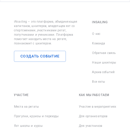
iNsailing – это платформа, объединяющая
INSAILING
капитанов, шкиперов, владельцев яхт со
спортсменами, участниками регат,
О нас
попутчиками и учениками. Платформа
помогает находить места на регате,
познакомит с шкипером.
Команда
Обратная связь
СОЗДАТЬ СОБЫТИЕ
Наши шкиперы
Архив событий
Все яхты
УЧАСТИЕ
КАК МЫ РАБОТАЕМ
Места на регаты
Участие в мероприятиях
Прогулки, круизы и переходы
Для организаторов
Яхт школы и курсы
Для участников