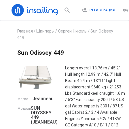
РЕГИСТРАЦИЯ
Главная
/
Шкиперы
/
Сергей Никель
/
Sun Odissey
449
Sun Odissey 449
Length overall 13.76 m / 45'2"
Hull length 12.99 m / 42'7" Hull
Beam 4.24 m / 13'11" Light
displacement 9640 kg / 21253
Lbs Standard keel draught 1.6 m
Jeanneau
Марка
/ 5'3" Fuel capacity 200 l / 53 US
gal Water capacity 330 l / 87 US
SUN
Модель
ODYSSEY
gal Cabins 2 / 3 / 4 Available
449
Engines Yanmar 57CV / 41KW
(JEANNEAU)
CE Category A10 / B11 / C12