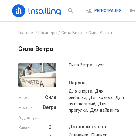
РЕГИСТРАЦИЯ
Главная
/
Шкиперы
/
Сила Ветра
/
Сила Ветра
Сила Ветра
Сила Ветра - курс
Паруса
Для спорта
,
Для
Сила
рыбалки
,
Для круиза
,
Для
Марка
путешествий
,
Для
Ветра
Модель
прогулки
,
Для дайвинга
—
Год выпуска
Дополнительно
3
Каюты
Спинакер
,
Генакер