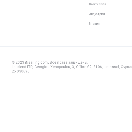
Лайфстайл
Индустрия
Знания
© 2023 iNsailing.com,
Все права защищены
.
Laudend LTD, Georgiou Xenopoulou, 3, Office G2, 3106, Limassol, Cyprus,
25 030696