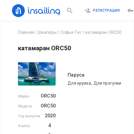
РЕГИСТРАЦИЯ
Главная
/
Шкиперы
/
Софья Тат
/
катамаран ORC50
катамаран ORC50
Паруса
Для круиза
,
Для прогулки
ORC50
Марка
ORC50
Модель
2020
Год выпуска
4
Каюты