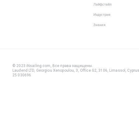
Лайфстайл
Индустрия
Знания
© 2023 iNsailing.com,
Все права защищены
.
Laudend LTD, Georgiou Xenopoulou, 3, Office G2, 3106, Limassol, Cyprus,
25 030696