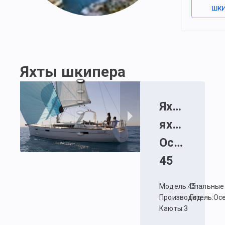
ШК
Яхты шкипера
Яхта
:
Парус
яхта
Oceanis
45
Модель
:
45
Спальные
Производитель
Год
:
—
:
Oce
Каюты
:
3