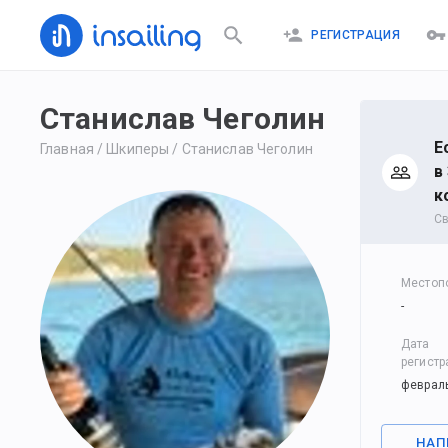
РЕГИСТРАЦИЯ
Станислав Чеголин
Е
Главная
/
Шкиперы
/
Станислав Чеголин
в
к
С
Местоп
-
Дата
регистр
февраль
НАП