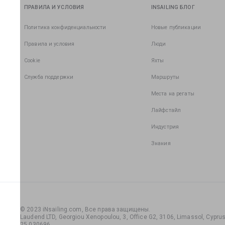
ПРАВИЛА И УСЛОВИЯ
INSAILING БЛОГ
Политика конфиденциальности
Новые публикации
Правила и условия
Люди
Cookie
Яхты
Служба поддержки
Маршруты
Места на регаты
Лайфстайл
Индустрия
Знания
© 2023 iNsailing.com,
Все права защищены
.
Laudend LTD, Georgiou Xenopoulou, 3, Office G2, 3106, Limassol, Cyprus,
25 030696