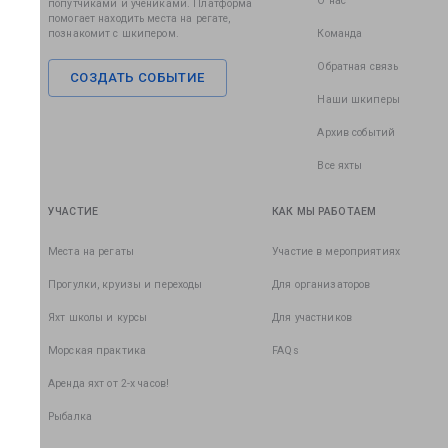
О нас
попутчиками и учениками. Платформа
помогает находить места на регате,
познакомит с шкипером.
Команда
Обратная связь
СОЗДАТЬ СОБЫТИЕ
Наши шкиперы
Архив событий
Все яхты
УЧАСТИЕ
КАК МЫ РАБОТАЕМ
Места на регаты
Участие в мероприятиях
Прогулки, круизы и переходы
Для организаторов
Яхт школы и курсы
Для участников
Морская практика
FAQs
Аренда яхт от 2-х часов!
Рыбалка