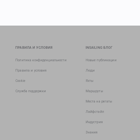
ПРАВИЛА И УСЛОВИЯ
INSAILING БЛОГ
Политика конфиденциальности
Новые публикации
Правила и условия
Люди
Cookie
Яхты
Служба поддержки
Маршруты
Места на регаты
Лайфстайл
Индустрия
Знания