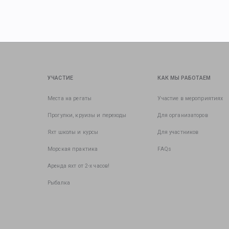
УЧАСТИЕ
КАК МЫ РАБОТАЕМ
Места на регаты
Участие в мероприятиях
Прогулки, круизы и переходы
Для организаторов
Яхт школы и курсы
Для участников
Морская практика
FAQs
Аренда яхт от 2-х часов!
Рыбалка