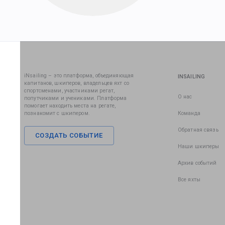
iNsailing – это платформа, объединяющая
INSAILING
капитанов, шкиперов, владельцев яхт со
спортсменами, участниками регат,
О нас
попутчиками и учениками. Платформа
помогает находить места на регате,
познакомит с шкипером.
Команда
Обратная связь
СОЗДАТЬ СОБЫТИЕ
Наши шкиперы
Архив событий
Все яхты