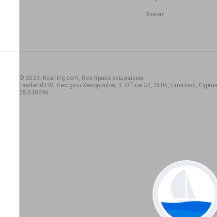
Знания
© 2023 iNsailing.com,
Все права защищены
.
Laudend LTD, Georgiou Xenopoulou, 3, Office G2, 3106, Limassol, Cyprus,
25 030696