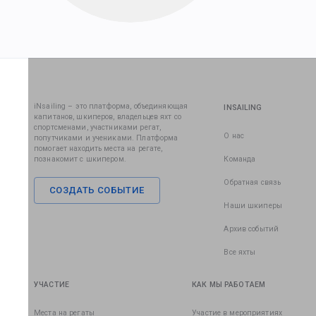
iNsailing – это платформа, объединяющая
INSAILING
капитанов, шкиперов, владельцев яхт со
спортсменами, участниками регат,
О нас
попутчиками и учениками. Платформа
помогает находить места на регате,
познакомит с шкипером.
Команда
Обратная связь
СОЗДАТЬ СОБЫТИЕ
Наши шкиперы
Архив событий
Все яхты
УЧАСТИЕ
КАК МЫ РАБОТАЕМ
Места на регаты
Участие в мероприятиях