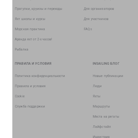
Прогулки, круизы и переходы
Для организаторов
Яхт школы и курсы
Для участников
Морская практика
FAQs
Аренда яхт от 2-х часов!
Рыбалка
ПРАВИЛА И УСЛОВИЯ
INSAILING БЛОГ
Политика конфиденциальности
Новые публикации
Правила и условия
Люди
Cookie
Яхты
Служба поддержки
Маршруты
Места на регаты
Лайфстайл
Индустрия