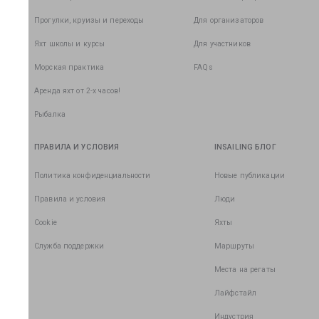
Прогулки, круизы и переходы
Для организаторов
Яхт школы и курсы
Для участников
Морская практика
FAQs
Аренда яхт от 2-х часов!
Рыбалка
ПРАВИЛА И УСЛОВИЯ
INSAILING БЛОГ
Политика конфиденциальности
Новые публикации
Правила и условия
Люди
Cookie
Яхты
Служба поддержки
Маршруты
Места на регаты
Лайфстайл
Индустрия