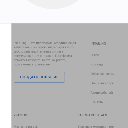
iNsailing – это платформа, объединяющая
INSAILING
капитанов, шкиперов, владельцев яхт со
спортсменами, участниками регат,
О нас
попутчиками и учениками. Платформа
помогает находить места на регате,
познакомит с шкипером.
Команда
Обратная связь
СОЗДАТЬ СОБЫТИЕ
Наши шкиперы
Архив событий
Все яхты
УЧАСТИЕ
КАК МЫ РАБОТАЕМ
Места на регаты
Участие в мероприятиях