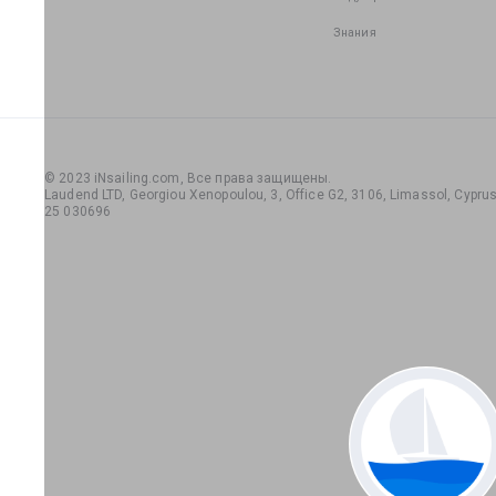
Знания
© 2023 iNsailing.com,
Все права защищены
.
Laudend LTD, Georgiou Xenopoulou, 3, Office G2, 3106, Limassol, Cyprus,
25 030696