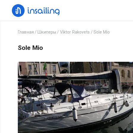
Главная
/
Шкиперы
/
Viktor Rakovets
/
Sole Mio
Sole Mio