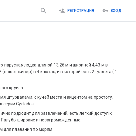
РЕГИСТРАЦИЯ
ВХОД
это парусная лодка длиной 13,26 м и шириной 4,43 м в
(плюс шкипер) в 4 каютах, и в которой есть 2 туалета ( 1
ого круиза.
мя штурвалами, с кучей места и акцентом на простоту.
ал серии Cyclades.
чно подходит для развлечений, есть легкий доступ к
. Палубы широкие и незагроможденные.
 для плавания по морям.