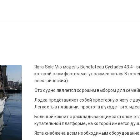
Яхта Sole Mio модель Beneteteau Cyclades 43.4 - 
которой с комфортом могут разместиться 8 гостей 
электрический).
Это судно является хорошим выбором для семейн
Лодка представляет собой просторную яхту с дву
Легкость в плавании, простота в уходе - это, иде
Большой кокпит с раскладывающимся столом отли
купательной платформе, на которой имеется душ
Яхта снабжена всем необходимым оборудованием