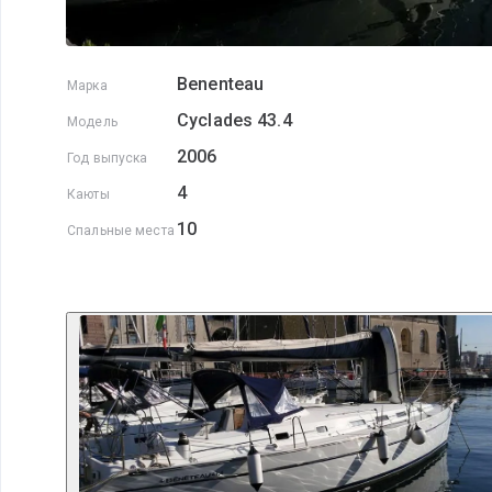
Benenteau
Марка
Cyclades 43.4
Модель
2006
Год выпуска
4
Каюты
10
Спальные места