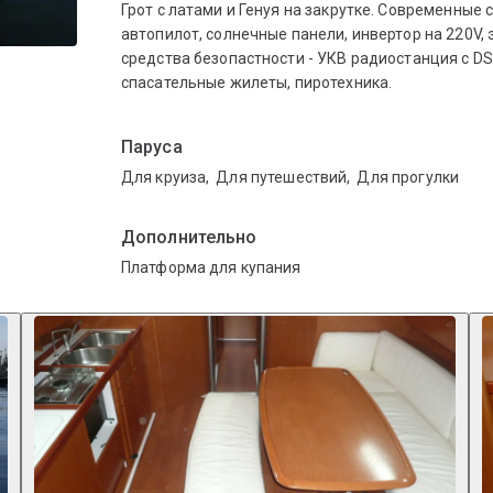
Грот с латами и Генуя на закрутке. Современные 
автопилот, солнечные панели, инвертор на 220V,
средства безопастности - УКВ радиостанция с DS
спасательные жилеты, пиротехника.
Паруса
Для круиза
,
Для путешествий
,
Для прогулки
Дополнительно
Платформа для купания