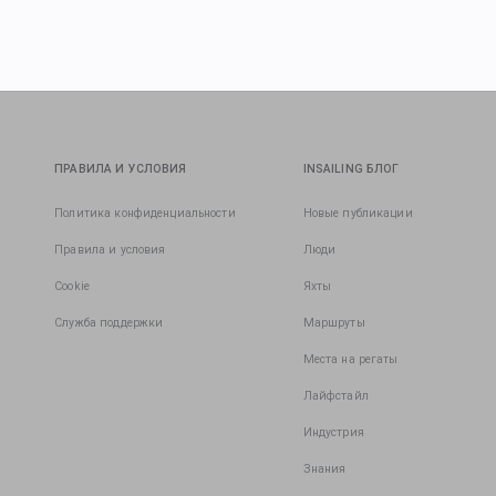
ПРАВИЛА И УСЛОВИЯ
INSAILING БЛОГ
Политика конфиденциальности
Новые публикации
Правила и условия
Люди
Cookie
Яхты
Служба поддержки
Маршруты
Места на регаты
Лайфстайл
Индустрия
Знания