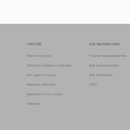
УЧАСТИЕ
КАК МЫ РАБОТАЕМ
Места на регаты
Участие в мероприятиях
Прогулки, круизы и переходы
Для организаторов
Яхт школы и курсы
Для участников
Морская практика
FAQs
Аренда яхт от 2-х часов!
Рыбалка