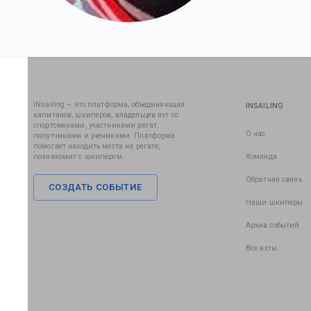
iNsailing – это платформа, объединяющая
INSAILING
капитанов, шкиперов, владельцев яхт со
спортсменами, участниками регат,
О нас
попутчиками и учениками. Платформа
помогает находить места на регате,
познакомит с шкипером.
Команда
Обратная связь
СОЗДАТЬ СОБЫТИЕ
Наши шкиперы
Архив событий
Все яхты