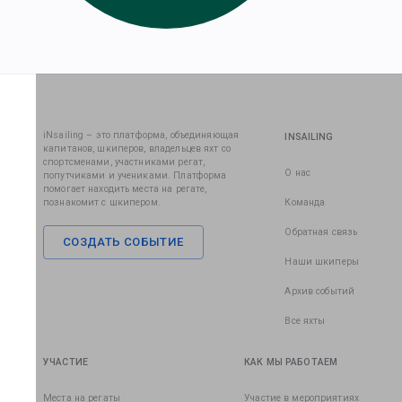
iNsailing – это платформа, объединяющая
INSAILING
капитанов, шкиперов, владельцев яхт со
спортсменами, участниками регат,
О нас
попутчиками и учениками. Платформа
помогает находить места на регате,
познакомит с шкипером.
Команда
Обратная связь
СОЗДАТЬ СОБЫТИЕ
Наши шкиперы
Архив событий
Все яхты
УЧАСТИЕ
КАК МЫ РАБОТАЕМ
Места на регаты
Участие в мероприятиях