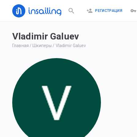
РЕГИСТРАЦИЯ
Vladimir Galuev
Главная
/
Шкиперы
/
Vladimir Galuev