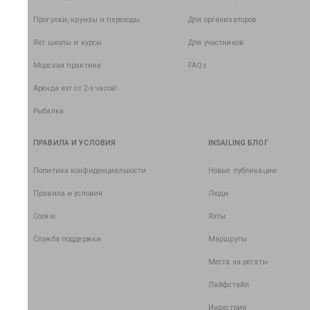
Прогулки, круизы и переходы
Для организаторов
Яхт школы и курсы
Для участников
Морская практика
FAQs
Аренда яхт от 2-х часов!
Рыбалка
ПРАВИЛА И УСЛОВИЯ
INSAILING БЛОГ
Политика конфиденциальности
Новые публикации
Правила и условия
Люди
Cookie
Яхты
Служба поддержки
Маршруты
Места на регаты
Лайфстайл
Индустрия