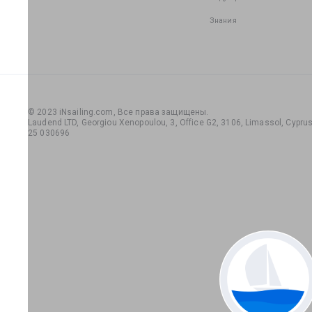
Знания
© 2023 iNsailing.com,
Все права защищены
.
Laudend LTD, Georgiou Xenopoulou, 3, Office G2, 3106, Limassol, Cyprus,
25 030696