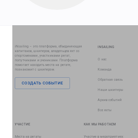
iNsailing – это платформа, объединяющая
INSAILING
капитанов, шкиперов, владельцев яхт со
спортсменами, участниками регат,
О нас
попутчиками и учениками. Платформа
помогает находить места на регате,
познакомит с шкипером.
Команда
Обратная связь
СОЗДАТЬ СОБЫТИЕ
Наши шкиперы
Архив событий
Все яхты
УЧАСТИЕ
КАК МЫ РАБОТАЕМ
Места на регаты
Участие в мероприятиях