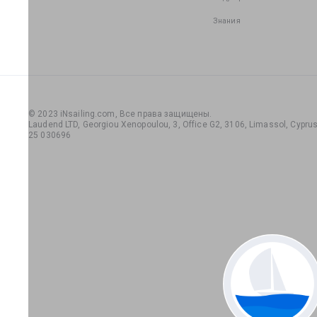
Знания
© 2023 iNsailing.com,
Все права защищены
.
Laudend LTD, Georgiou Xenopoulou, 3, Office G2, 3106, Limassol, Cyprus,
25 030696