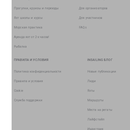
Прогулки, круизы и переходы
Для организаторов
Яхт школы и курсы
Для участников
Морская практика
FAQs
Аренда яхт от 2-х часов!
Рыбалка
ПРАВИЛА И УСЛОВИЯ
INSAILING БЛОГ
Политика конфиденциальности
Новые публикации
Правила и условия
Люди
Cookie
Яхты
Служба поддержки
Маршруты
Места на регаты
Лайфстайл
Индустрия