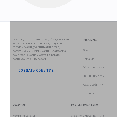
iNsailing – это платформа, объединяющая
INSAILING
капитанов, шкиперов, владельцев яхт со
спортсменами, участниками регат,
О нас
попутчиками и учениками. Платформа
помогает находить места на регате,
познакомит с шкипером.
Команда
Обратная связь
СОЗДАТЬ СОБЫТИЕ
Наши шкиперы
Архив событий
Все яхты
УЧАСТИЕ
КАК МЫ РАБОТАЕМ
Места на регаты
Участие в мероприятиях