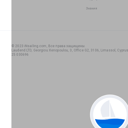
Знания
© 2023 iNsailing.com,
Все права защищены
.
Laudend LTD, Georgiou Xenopoulou, 3, Office G2, 3106, Limassol, Cyprus,
25 030696