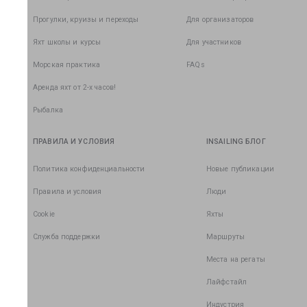
Прогулки, круизы и переходы
Для организаторов
Яхт школы и курсы
Для участников
Морская практика
FAQs
Аренда яхт от 2-х часов!
Рыбалка
ПРАВИЛА И УСЛОВИЯ
INSAILING БЛОГ
Политика конфиденциальности
Новые публикации
Правила и условия
Люди
Cookie
Яхты
Служба поддержки
Маршруты
Места на регаты
Лайфстайл
Индустрия