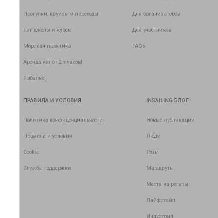
Прогулки, круизы и переходы
Для организаторов
Яхт школы и курсы
Для участников
Морская практика
FAQs
Аренда яхт от 2-х часов!
Рыбалка
ПРАВИЛА И УСЛОВИЯ
INSAILING БЛОГ
Политика конфиденциальности
Новые публикации
Правила и условия
Люди
Cookie
Яхты
Служба поддержки
Маршруты
Места на регаты
Лайфстайл
Индустрия