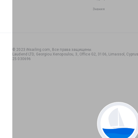
Знания
© 2023 iNsailing.com,
Все права защищены
.
Laudend LTD, Georgiou Xenopoulou, 3, Office G2, 3106, Limassol, Cyprus,
25 030696