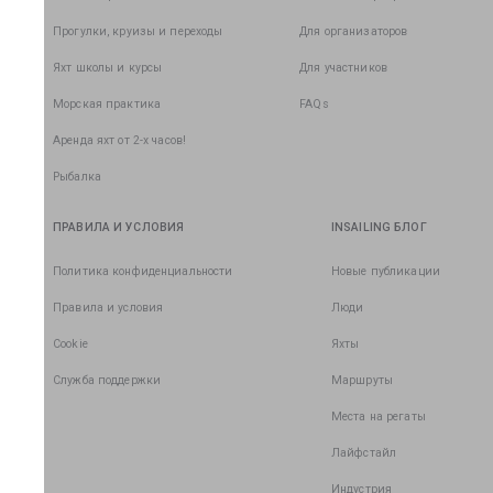
Прогулки, круизы и переходы
Для организаторов
Яхт школы и курсы
Для участников
Морская практика
FAQs
Аренда яхт от 2-х часов!
Рыбалка
ПРАВИЛА И УСЛОВИЯ
INSAILING БЛОГ
Политика конфиденциальности
Новые публикации
Правила и условия
Люди
Cookie
Яхты
Служба поддержки
Маршруты
Места на регаты
Лайфстайл
Индустрия