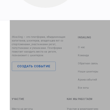
iNsailing – это платформа, объединяющая
INSAILING
капитанов, шкиперов, владельцев яхт со
спортсменами, участниками регат,
О нас
попутчиками и учениками. Платформа
помогает находить места на регате,
познакомит с шкипером.
Команда
Обратная связь
СОЗДАТЬ СОБЫТИЕ
Наши шкиперы
Архив событий
Все яхты
УЧАСТИЕ
КАК МЫ РАБОТАЕМ
Места на регаты
Участие в мероприятиях