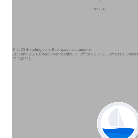
Знания
© 2023 iNsailing.com,
Все права защищены
.
Laudend LTD, Georgiou Xenopoulou, 3, Office G2, 3106, Limassol, Cyprus,
25 030696