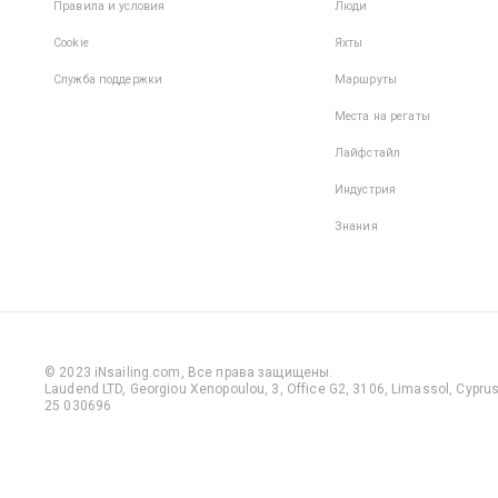
Правила и условия
Люди
Cookie
Яхты
Служба поддержки
Маршруты
Места на регаты
Лайфстайл
Индустрия
Знания
© 2023 iNsailing.com,
Все права защищены
.
Laudend LTD, Georgiou Xenopoulou, 3, Office G2, 3106, Limassol, Cyprus,
25 030696