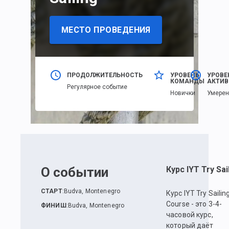
МЕСТО ПРОВЕДЕНИЯ
ПРОДОЛЖИТЕЛЬНОСТЬ
УРОВЕНЬ
УРОВЕ
КОМАНДЫ
АКТИВ
Регулярное событие
Новички
Умере
О событии
Курс IYT Try Sai
СТАРТ
:
Budva, Montenegro
Курс IYT Try Sailin
Course - это 3-4-
ФИНИШ
:
Budva, Montenegro
часовой курс,
который даёт