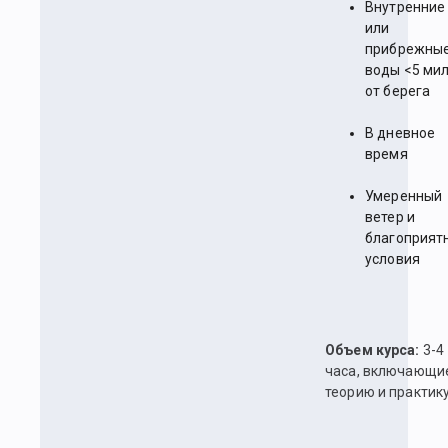
Внутренние
или
прибрежны
воды <5 ми
от берега
В дневное
время
Умеренный
ветер и
благоприят
условия
Объем курса:
3-4
часа, включающи
теорию и практик