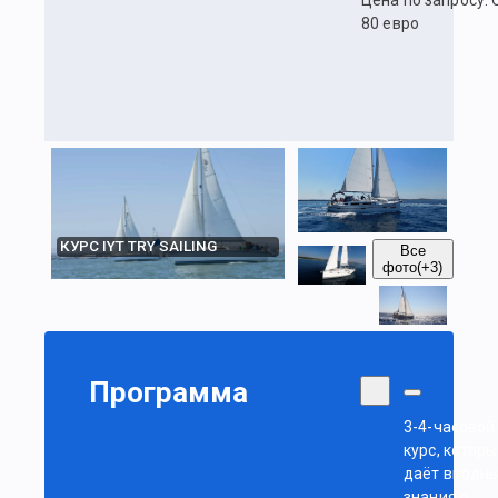
Цена по запросу. 
80 евро
КУРС IYT TRY SAILING
Все
фото
(+3)
Программа
3-4-часовой
курс, котор
даёт вводн
знания о