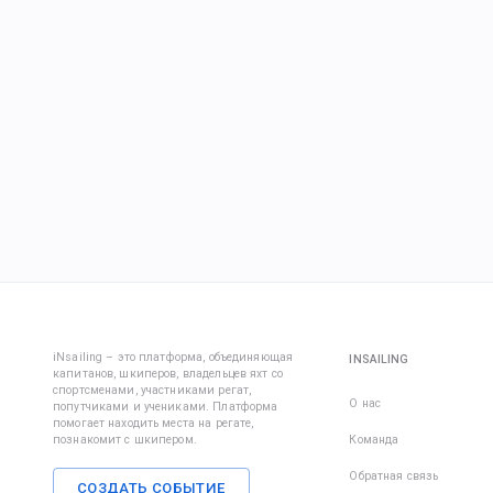
iNsailing – это платформа, объединяющая
INSAILING
капитанов, шкиперов, владельцев яхт со
спортсменами, участниками регат,
О нас
попутчиками и учениками. Платформа
помогает находить места на регате,
познакомит с шкипером.
Команда
Обратная связь
СОЗДАТЬ СОБЫТИЕ