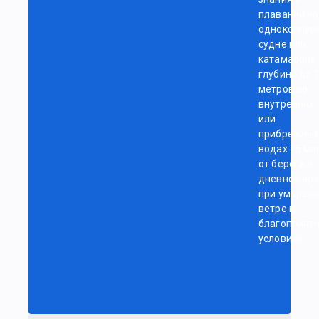
плавании на
однокорпус
судне или
катамаране
глубине до 
метров во
внутренних
или
прибрежны
водах <5 ми
от берега в
дневное вр
при умерен
ветре и
благоприят
условиях.