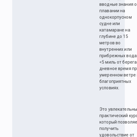
вводные знания о
плавании на
однокорпусном
судне или
катамаране на
глубине до 15
метров во
внутренних или
прибрежных вода
<5 миль от берега
дневное время п
умеренном ветре 
благоприятных
условиях.
Это увлекательн
практический курс
который позволя
получить
удовольствие от