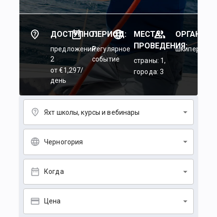
ДОСТУПНО:
ПЕРИОД:
МЕСТА
ОРГАНИЗА
ПРОВЕДЕНИЯ:
предложений:
Регулярное
шкиперы: 3,
2
событие
страны: 1,
от €1,297/
города: 3
день
Яхт школы, курсы и вебинары
Черногория
Когда
Цена