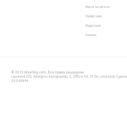
Места на регаты
Лайфстайл
Индустрия
Знания
© 2023 iNsailing.com,
Все права защищены
.
Laudend LTD, Georgiou Xenopoulou, 3, Office G2, 3106, Limassol, Cyprus,
25 030696