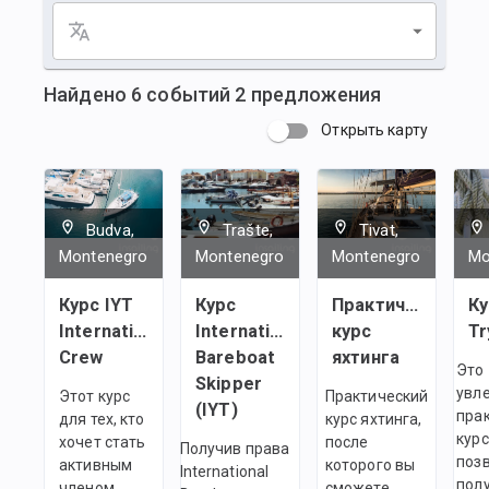
Найдено
6
событий
2
предложения
Открыть карту
Budva,
Trašte,
Tivat,
Montenegro
Montenegro
Montenegro
Mo
Курс IYT
Курс
Практический
Ку
International
International
курс
Tr
Crew
Bareboat
яхтинга
Это
Skipper
увл
Этот курс
Практический
(IYT)
пра
для тех, кто
курс яхтинга,
курс
хочет стать
после
Получив права
поз
активным
которого вы
International
пол
членом
сможете