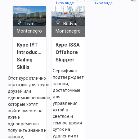
1
командe
1
командe
Tivat,
Budva,
Montenegro
Montenegro
Курс IYT
Курс ISSA
Introductory
Offshore
Sailing
Skipper
Skills
Сертификат
подтверждает
Этот курс отлично
навыки,
подходит для групп
достаточные
друзей или
для
единомышленников,
управления
которые хотят
яхтой в
выйти вместе на
светлое и
яхте и
темное время
одновременно
суток на
получить знания и
удалении от
навыки,