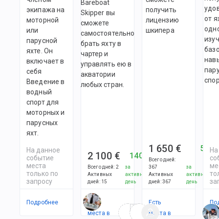
Bareboat
удо
экипажа на
получить
Skipper вы
от я
моторной
лицензию
сможете
одн
или
шкипера
самостоятельно
изу
парусной
брать яхту в
баз
яхте. Он
чартер и
нав
включает в
управлять ею в
пар
себя
акватории
спор
Введение в
любых стран.
водный
спорт для
моторных и
парусных
яхт.
1 650 €
5 €
На данное
На
2 100 €
140 €
событие
со
Всего дней
:
места
ме
Всего дней
:
2
за
367
за
только по
то
Активных
активный
Активных
активный
запросу
за
дней
:
15
день
дней
:
367
день
Подробнее
Есть
Есть
По
места в
места в