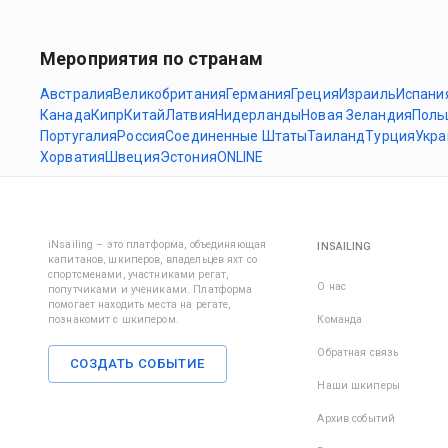
Мероприятия по странам
Австралия
Великобритания
Германия
Греция
Израиль
Испани
Канада
Кипр
Китай
Латвия
Нидерланды
Новая Зеландия
Поль
Португалия
Россия
Соединенные Штаты
Таиланд
Турция
Укра
Хорватия
Швеция
Эстония
ONLINE
iNsailing – это платформа, объединяющая
INSAILING
капитанов, шкиперов, владельцев яхт со
спортсменами, участниками регат,
О нас
попутчиками и учениками. Платформа
помогает находить места на регате,
познакомит с шкипером.
Команда
Обратная связь
СОЗДАТЬ СОБЫТИЕ
Наши шкиперы
Архив событий