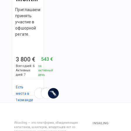
перчатки
месте в 
достато
Приглашаем
эффекти
• Для за
принять
мед. сре
солнца и
участие в
укачиван
мы реко
офшорной
море. Ес
приобре
регате.
начать
кофту с 
принимат
рукавом 
заранее,
защитой
вероятн
3 800 €
543 €
укачива
Обувь дл
сводится
Всего дней
:
6
за
Активных
активный
дней
:
7
день
• Cветла
несколь
Есть
подошва
места в
не остав
1
командe
следов н
корпусе 
• Фиксир
iNsailing – это платформа, объединяющая
INSAILING
пятка;
капитанов, шкиперов, владельцев яхт со