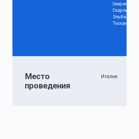
(марина
Скарлино)-
Эльба —
Тоскана,
Место
Италия
проведения