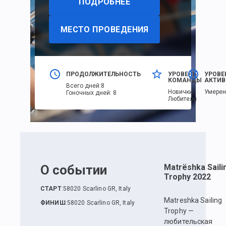
ПОДРОБНЕЕ
МЕСТО ПРОВЕДЕНИЯ
ПРОДОЛЖИТЕЛЬНОСТЬ
УРОВЕНЬ
УРОВЕ
КОМАНДЫ
АКТИВ
Всего дней
:
8
Новички,
Умере
Гоночных дней
:
8
Любители
О событии
Matrёshka Saili
Trophy 2022
СТАРТ
:
58020 Scarlino GR, Italy
Matreshka Sailing
ФИНИШ
:
58020 Scarlino GR, Italy
Trophy —
любительская