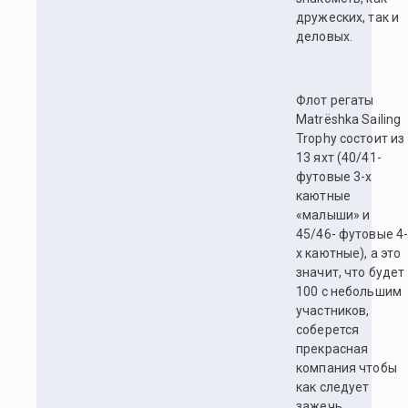
дружеских, так и
деловых.
Флот регаты
Matrёshka Sailing
Trophy состоит из
13 яхт (40/41-
футовые 3-х
каютные
«малыши» и
45/46- футовые 4
х каютные), а это
значит, что будет
100 с небольшим
участников,
соберется
прекрасная
компания чтобы
как следует
зажечь.