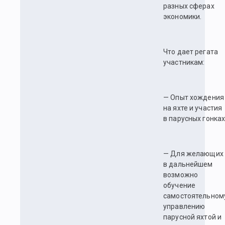
разных сферах
экономики.
Что дает регата
участникам:
— Опыт хождения
на яхте и участия
в парусных гонках
— Для желающих
в дальнейшем
возможно
обучение
самостоятельном
управлению
парусной яхтой и