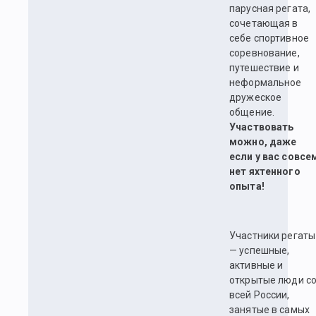
парусная регата,
сочетающая в
себе спортивное
соревнование,
путешествие и
неформальное
дружеское
общение.
Участвовать
можно, даже
если у вас совсе
нет яхтенного
опыта!
Участники регаты
— успешные,
активные и
открытые люди с
всей России,
занятые в самых