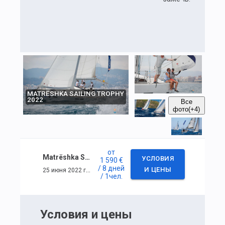
MATRЁSHKA SAILING TROPHY
2022
Все
фото
(+4)
от
Matrёshka Sailing Trophy 2022
УСЛОВИЯ
1 590 €
/ 8 дней
25 июня 2022 г. — 2 июля 2022 г.
И ЦЕНЫ
/ 1
чел.
Условия и цены