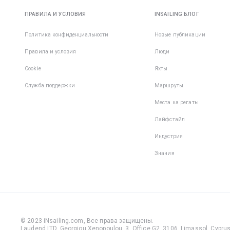
травм, к
ПРАВИЛА И УСЛОВИЯ
INSAILING БЛОГ
пренебр
этим пр
Политика конфиденциальности
Новые публикации
правило
Правила и условия
Люди
Cookie
Яхты
Служба поддержки
Маршруты
Места на регаты
Лайфстайл
Индустрия
Знания
© 2023 iNsailing.com,
Все права защищены
.
Laudend LTD, Georgiou Xenopoulou, 3, Office G2, 3106, Limassol, Cyprus,