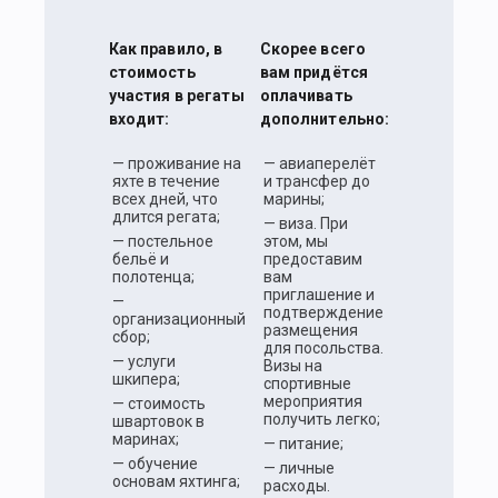
Как правило, в
Скорее всего
стоимость
вам придётся
участия в регаты
оплачивать
входит:
дополнительно:
— проживание на
— авиаперелёт
яхте в течение
и трансфер до
всех дней, что
марины;
длится регата;
— виза. При
— постельное
этом, мы
бельё и
предоставим
полотенца;
вам
приглашение и
—
подтверждение
организационный
размещения
сбор;
для посольства.
— услуги
Визы на
шкипера;
спортивные
мероприятия
— стоимость
получить легко;
швартовок в
маринах;
— питание;
— обучение
— личные
основам яхтинга;
расходы.