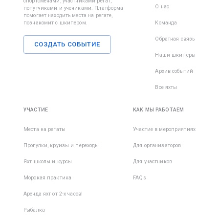
спортсменами, участниками регат,
О нас
попутчиками и учениками. Платформа
• Плотны
помогает находить места на регате,
закрытый
познакомит с шкипером.
Команда
Обратная связь
При
СОЗДАТЬ СОБЫТИЕ
передви
Наши шкиперы
по палуб
Архив событий
обуви м
упасть и
Все яхты
травмир
пальцы и
УЧАСТИЕ
КАК МЫ РАБОТАЕМ
— на лод
много
Места на регаты
Участие в мероприятиях
выступа
деталей,
Прогулки, круизы и переходы
Для организаторов
которые 
Яхт школы и курсы
Для участников
зацепить
сожален
Морская практика
FAQs
даже оп
Аренда яхт от 2-х часов!
моряки н
застрахо
Рыбалка
неприят