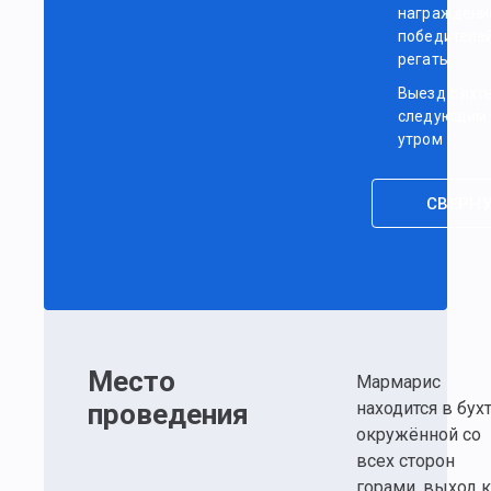
награждени
победителе
регаты.
Выезд с яхт
следующим
утром
СВЕРН
Место
Мармарис
проведения
находится в бухт
окружённой со
всех сторон
горами, выход к