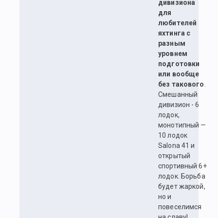
дивизиона
для
любителей
яхтинга с
разным
уровнем
подготовки
или вообще
без такового
.
Смешанный
дивизион - 6
лодок,
монотипный —
10 лодок
Salona 41 и
открытый
спортивный 6+
лодок. Борьба
будет жаркой,
но и
повеселимся
на славу!