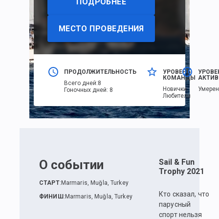
ПОДРОБНЕЕ
МЕСТО ПРОВЕДЕНИЯ
ПРОДОЛЖИТЕЛЬНОСТЬ
УРОВЕНЬ
УРОВЕ
КОМАНДЫ
АКТИВ
Всего дней
:
8
Новички,
Умере
Гоночных дней
:
8
Любители
О событии
Sail & Fun
Trophy 2021
СТАРТ
:
Marmaris, Muğla, Turkey
Кто сказал, что
ФИНИШ
:
Marmaris, Muğla, Turkey
парусный
спорт нельзя