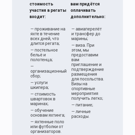
стоимость
вам придётся
участия в регаты
оплачивать
входит:
дополнительно:
— проживание на
— авиаперелёт
яхте в течение
и трансфер до
всех дней, что
марины;
длится регата;
— виза. При
— постельное
этом, мы
бельё и
предоставим
полотенца;
вам
приглашение и
—
подтверждение
организационный
размещения
сбор;
для посольства.
— услуги
Визы на
шкипера;
спортивные
мероприятия
— стоимость
получить легко;
швартовок в
маринах;
— питание;
— обучение
— личные
основам яхтинга;
расходы.
— яхтенные поло
или футболки от
организаторов.