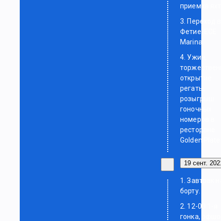
приемка яхт
3. Переход 
Фетие, ECE
Marina.
4. Ужин,
торжествен
открытие
регаты,
розыгрыш
гоночных
номеров в
ресторане
Golden Plate
19 сент. 2021
1. Завтрак н
борту.
2. 12-00 1-я
гонка, офш