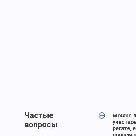
Частые
Можно л
участвов
вопросы
регате, 
совсем 