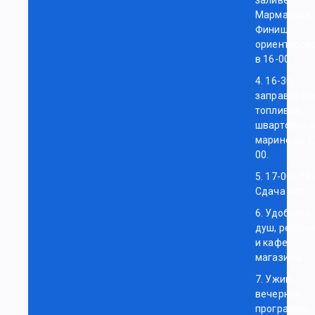
заливе
Мармариса.
Финиш
ориентиров
в 16-00.
4. 16-30
заправка ях
топливом,
швартовка в
марине до 1
00.
5. 17-00 - 18
Сдача яхт.
6. Удобства:
душ, рестор
и кафе,
магазины.
7. Ужин,
вечерняя
программа,