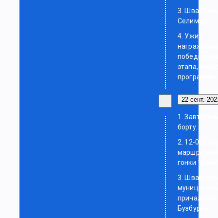
3. Швартовк
Селимье.
4. Ужин,
награжден
победителе
этапа, вече
программа.
22 сент. 2021
1. Завтрак н
борту.
2. 12-00 Ста
маршрутно
гонки 15 ми
3. Швартовк
муниципал
причал гор
Бузбурун.