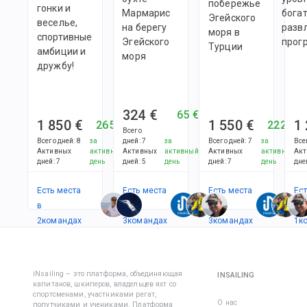
рукавом 
побережье
заранее,
гонки и
Мармарис
бога
защитой
Эгейского
вероятн
веселье,
на берегу
разв
моря в
укачива
спортивные
Эгейского
прог
Обувь дл
Турции
сводится
амбиции и
моря
дружбу!
• Cветла
несколь
подошва
324 €
65 €
не остав
1 850 €
1 550 €
1
265 €
222 €
следов н
Всего
Всего дней
:
8
за
дней
:
7
за
Всего дней
:
7
за
Все
корпусе 
Активных
активный
Активных
активный
Активных
активный
Акт
дней
:
7
день
дней
:
5
день
дней
:
7
день
дне
• Фиксир
пятка;
Есть места
Есть места
Есть места
Ес
в
в
в
ме
• Плотны
2
командах
3
командах
3
командах
1
к
закрытый
При
передви
iNsailing – это платформа, объединяющая
INSAILING
капитанов, шкиперов, владельцев яхт со
по палуб
спортсменами, участниками регат,
обуви м
О нас
попутчиками и учениками. Платформа