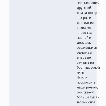
частью нашей
дружной
семьи, которая
как раз и
состоит из
таких же
классных
парней и
девушек,
решившихся
однажды
впервые
ступить на
борт парусной
яхты.
Ну или
посмотрите
наши ролики,
они скажут
больше тысяч
любых слов.