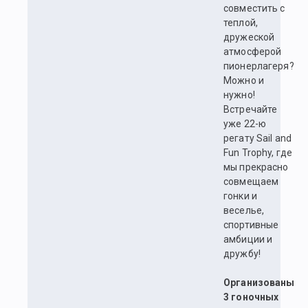
совместить с
теплой,
дружеской
атмосферой
пионерлагеря?
Можно и
нужно!
Встречайте
уже 22-ю
регату Sail and
Fun Trophy, где
мы прекрасно
совмещаем
гонки и
веселье,
спортивные
амбиции и
дружбу!
Организованы
3 гоночных