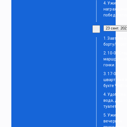
4. Ужин,
награжден
победителе
23 сент. 2021
1. Завтрак н
борту/берег
2. 10-00 Ста
маршрутно
гонки.
3. 17-00
швартовка 
бухте Чифтл
4. Удобства:
вода, душ,
туалет.
5. Ужин,
вечерняя