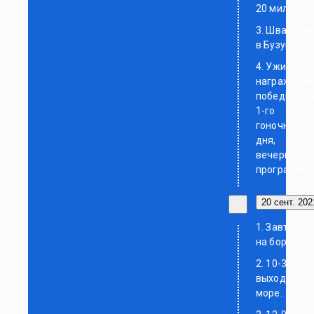
20 миль .
3. Швартовк
в Бузук Кале
4. Ужин,
награжден
победителе
1-го
гоночного
дня,
вечерняя
программа.
20 сент. 2021
1. Завтрак
на борту.
2. 10-30
выход в
море.