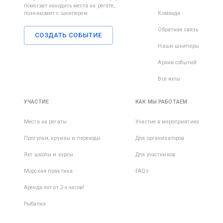
помогает находить места на регате,
упасть и
познакомит с шкипером.
Команда
травмир
пальцы и
Обратная связь
СОЗДАТЬ СОБЫТИЕ
— на лод
Наши шкиперы
много
выступа
Архив событий
деталей,
Все яхты
которые 
зацепить
сожален
УЧАСТИЕ
КАК МЫ РАБОТАЕМ
даже оп
Места на регаты
Участие в мероприятиях
моряки н
застрахо
Прогулки, круизы и переходы
Для организаторов
неприят
травм, к
Яхт школы и курсы
Для участников
пренебр
Морская практика
FAQs
этим пр
правило
Аренда яхт от 2-х часов!
Рыбалка