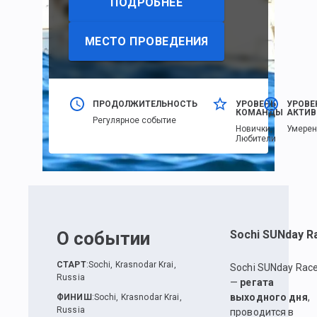
ПОДРОБНЕЕ
МЕСТО ПРОВЕДЕНИЯ
ПРОДОЛЖИТЕЛЬНОСТЬ
УРОВЕНЬ
УРОВЕ
КОМАНДЫ
АКТИВ
Регулярное событие
Новички,
Умере
Любители
О событии
Sochi SUNday R
СТАРТ
:
Sochi, Krasnodar Krai,
Sochi SUNday Rac
Russia
—
регата
выходного дня
,
ФИНИШ
:
Sochi, Krasnodar Krai,
Russia
проводится в