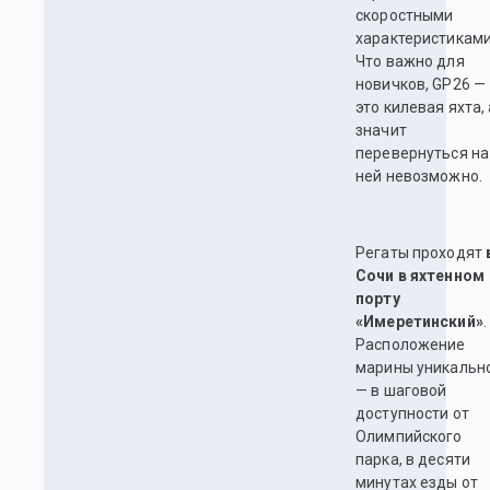
скоростными
характеристиками
Что важно для
новичков, GP26 —
это килевая яхта, 
значит
перевернуться на
ней невозможно.
Регаты проходят
Сочи в яхтенном
порту
«Имеретинский»
.
Расположение
марины уникальн
— в шаговой
доступности от
Олимпийского
парка, в десяти
минутах езды от