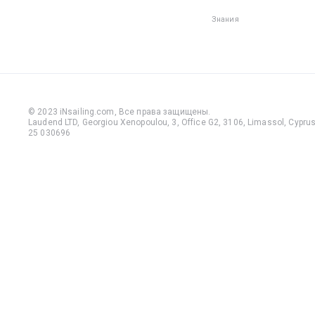
передви
по палуб
Знания
обуви м
упасть и
травмир
пальцы и
— на лод
много
© 2023 iNsailing.com,
Все права защищены
.
выступа
Laudend LTD, Georgiou Xenopoulou, 3, Office G2, 3106, Limassol, Cyprus,
25 030696
деталей,
которые 
зацепить
сожален
даже оп
моряки н
застрахо
неприят
травм, к
пренебр
этим пр
правило