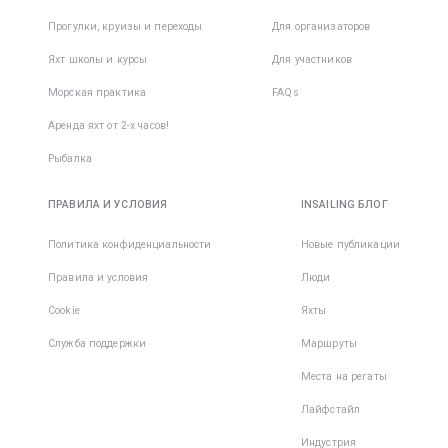
приобре
начать
Прогулки, круизы и переходы
Для организаторов
кофту с 
принимат
рукавом 
заранее,
Яхт школы и курсы
Для участников
защитой
вероятн
Морская практика
FAQs
укачива
Обувь дл
сводится
Аренда яхт от 2-х часов!
• Cветла
Рыбалка
несколь
подошва
ПРАВИЛА И УСЛОВИЯ
INSAILING БЛОГ
не остав
следов н
Политика конфиденциальности
Новые публикации
корпусе 
Правила и условия
Люди
• Фиксир
Cookie
Яхты
пятка;
Служба поддержки
Маршруты
• Плотны
Места на регаты
закрытый
Лайфстайл
При
Индустрия