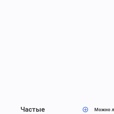
Частые
Можно л