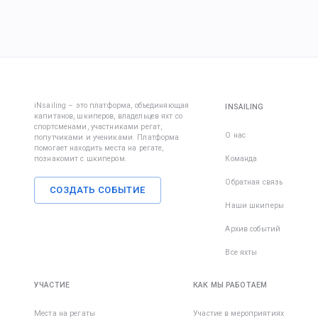
— одева
участник
руль, мо
удобно и
знакомят
занятьс
погоде.
с другом
настрой
капитано
парусов.
Одежда:
Капитан 
Вовлекит
на все в
в дело,
• Ветров
вопросы.
покажит
iNsailing – это платформа, объединяющая
INSAILING
штаны и
экипажа
капитанов, шкиперов, владельцев яхт со
организм
спортсменами, участниками регат,
шорты;
группово
вы сильн
О нас
попутчиками и учениками. Платформа
чтобы вы
заняты —
помогает находить места на регате,
познакомит с шкипером.
Команда
• Футбол
познако
некогда,
кофта с 
до начал
бороться
Обратная связь
защитой 
СОЗДАТЬ СОБЫТИЕ
регаты.
победу в
белье и 
Наши шкиперы
Также
Потом
существ
Архив событий
• Шапка/
встречае
множест
перчатки
месте в 
достато
Все яхты
эффекти
• Для за
мед. сре
УЧАСТИЕ
КАК МЫ РАБОТАЕМ
солнца и
укачиван
мы реко
море. Ес
Места на регаты
Участие в мероприятиях