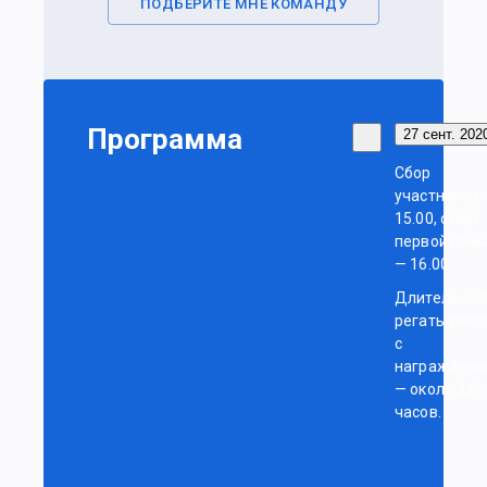
ПОДБЕРИТЕ МНЕ КОМАНДУ
Программа
27 сент. 2020
Сбор
участников 
15.00, старт
первой гонк
— 16.00.
Длительнос
регаты вмес
с
награждени
— около 2,5-
часов.