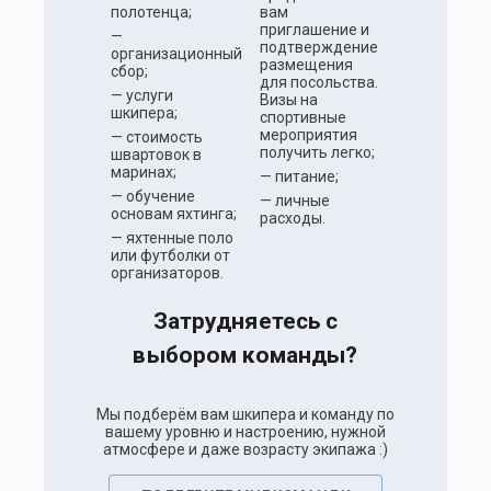
полотенца;
вам
приглашение и
—
подтверждение
организационный
размещения
сбор;
для посольства.
— услуги
Визы на
шкипера;
спортивные
мероприятия
— стоимость
получить легко;
швартовок в
маринах;
— питание;
— обучение
— личные
основам яхтинга;
расходы.
— яхтенные поло
или футболки от
организаторов.
Затрудняетесь с
выбором команды?
Мы подберём вам шкипера и команду по
вашему уровню и настроению, нужной
атмосфере и даже возрасту экипажа :)