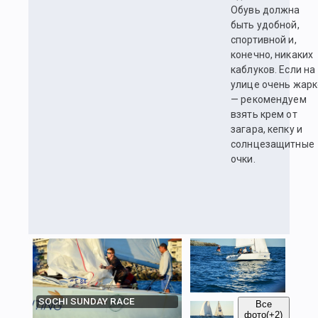
Обувь должна
быть удобной,
спортивной и,
конечно, никаких
каблуков. Если на
улице очень жарк
— рекомендуем
взять крем от
загара, кепку и
солнцезащитные
очки.
SOCHI SUNDAY RACE
Все
фото
(+2)