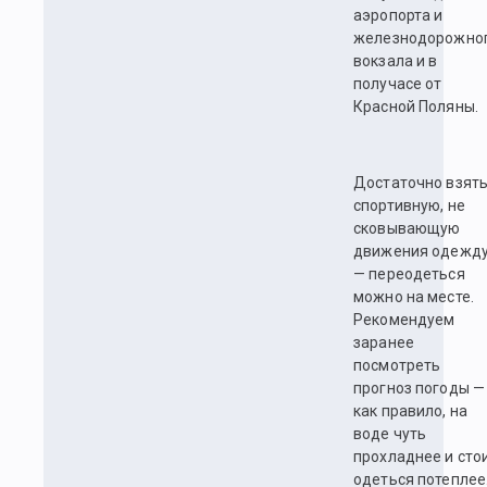
аэропорта и
железнодорожно
вокзала и в
получасе от
Красной Поляны.
Достаточно взят
спортивную, не
сковывающую
движения одежд
— переодеться
можно на месте.
Рекомендуем
заранее
посмотреть
прогноз погоды —
как правило, на
воде чуть
прохладнее и сто
одеться потеплее