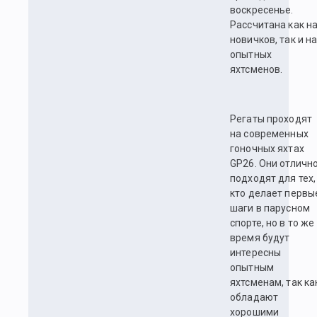
воскресенье.
Рассчитана как н
новичков, так и н
опытных
яхтсменов.
Регаты проходят
на современных
гоночных яхтах
GP26. Они отличн
подходят для тех,
кто делает первы
шаги в парусном
спорте, но в то же
время будут
интересны
опытным
яхтсменам, так ка
обладают
хорошими