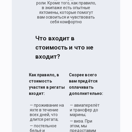
роли. Кроме того, как правило,
в экипаже есть опытные
яхтсмены, которые помогут
вам освоиться и чувствовать
себя комфортно
Что входит в
стоимость и что не
входит?
Как правило, в
Скорее всего
стоимость
вам придётся
участия в регаты
оплачивать
входит:
дополнительно:
— проживание на
— авиаперелёт
яхте в течение
и трансфер до
всех дней, что
марины;
длится регата;
— виза. При
— постельное
этом, мы
бельё и
предоставим