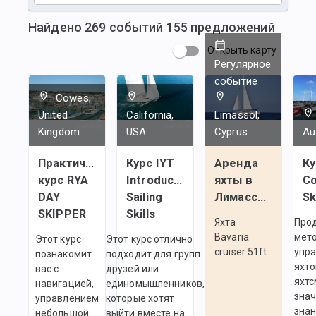
Найдено
269
событий
155
предложений
Открыть карту
Регулярное
событие
Cowes,
United
California,
Limassol,
Kingdom
USA
Cyprus
Au
Практический
Курс IYT
Аренда
Ку
курс RYA
Introductory
яхты в
Co
DAY
Sailing
Лимассоле
Sk
SKIPPER
Skills
Яхта
Про
Bavaria
мет
Этот курс
Этот курс отлично
cruiser 51ft
упр
познакомит
подходит для групп
яхто
вас с
друзей или
яхтс
навигацией,
единомышленников,
зна
управлением
которые хотят
знан
небольшой
выйти вместе на