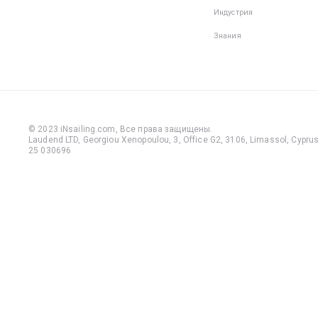
Индустрия
Знания
© 2023 iNsailing.com,
Все права защищены
.
Laudend LTD, Georgiou Xenopoulou, 3, Office G2, 3106, Limassol, Cyprus,
25 030696