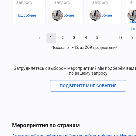
запросу
запросу
запросу
4
Подробнее
Подробнее
Подробнее
Ес
ме
1
к
1
2
3
4
5
…
23
1
-
12
269
Показано
из
предложений
Затрудняетесь с выбором мероприятия? Мы подберём вам
по вашему запросу
ПОДБЕРИТЕ МНЕ СОБЫТИЕ
Мероприятия по странам
Австралия
Великобритания
Германия
Греция
Израиль
Испани