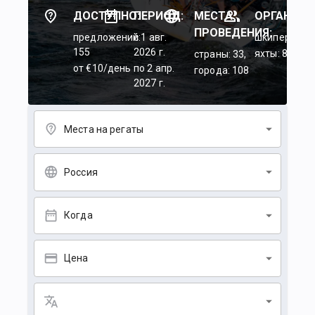
ДОСТУПНО:
ПЕРИОД:
МЕСТА
ОРГАНИЗА
ПРОВЕДЕНИЯ:
предложений:
c 1 авг.
шкиперы: 45
155
2026 г.
яхты: 84
страны: 33,
от €10/день
по 2 апр.
города: 108
2027 г.
Места на регаты
Россия
Когда
Цена