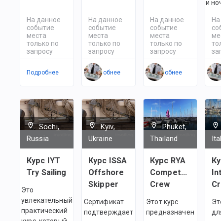
и но
На данное
На данное
На данное
На
событие
событие
событие
со
места
места
места
ме
только по
только по
только по
то
запросу
запросу
запросу
за
Подробнее
Подробнее
Подробнее
По
Sochi,
Kyiv,
Phuket,
Russia
Ukraine
Thailand
Ita
Курс IYT
Курс ISSA
Курс RYA
Ку
Try Sailing
Offshore
Competent
In
Skipper
Crew
C
Это
увлекательный
Сертификат
Этот курс
Эт
практический
подтверждает
предназначен
дл
курс, который