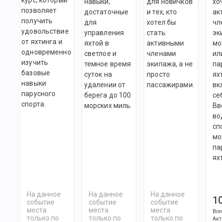
навыки,
для новичков
хо
позволяет
достаточные
и тех, кто
ак
получить
для
хотел бы
чл
удовольствие
управления
стать
эк
от яхтинга и
яхтой в
активными
мо
одновременно
светлое и
членами
ил
изучить
темное время
экипажа, а не
па
базовые
суток на
просто
ях
навыки
удалении от
пассажирами.
вк
парусного
берега до 100
се
спорта.
морских миль.
Вв
во
сп
мо
па
ях
На данное
На данное
На данное
1
событие
событие
событие
места
места
места
Все
только по
только по
только по
Акт