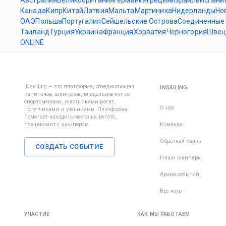
Канада
Кипр
Китай
Латвия
Мальта
Мартиника
Нидерланды
Но
ОАЭ
Польша
Португалия
Сейшельские Острова
Соединенные
Таиланд
Турция
Украина
Франция
Хорватия
Черногория
Швец
ONLINE
iNsailing – это платформа, объединяющая
INSAILING
капитанов, шкиперов, владельцев яхт со
спортсменами, участниками регат,
О нас
попутчиками и учениками. Платформа
помогает находить места на регате,
познакомит с шкипером.
Команда
Обратная связь
СОЗДАТЬ СОБЫТИЕ
Наши шкиперы
Архив событий
Все яхты
УЧАСТИЕ
КАК МЫ РАБОТАЕМ