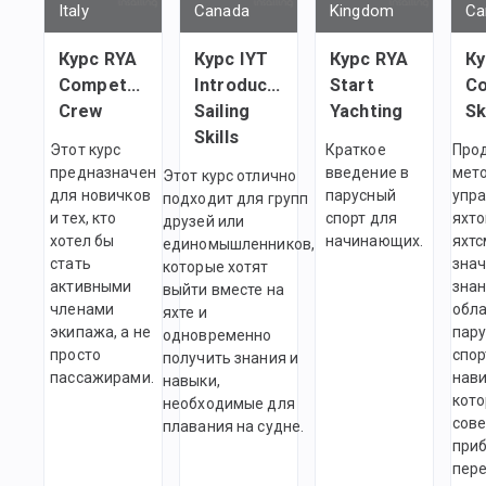
Italy
Canada
Kingdom
Ca
Курс RYA
Курс IYT
Курс RYA
Ку
Competent
Introductory
Start
Co
Crew
Sailing
Yachting
Sk
Skills
Этот курс
Краткое
Про
предназначен
введение в
мет
Этот курс отлично
для новичков
парусный
упр
подходит для групп
и тех, кто
спорт для
яхто
друзей или
хотел бы
начинающих.
яхтс
единомышленников,
стать
зна
которые хотят
активными
знан
выйти вместе на
членами
обл
яхте и
экипажа, а не
пару
одновременно
просто
спор
получить знания и
пассажирами.
нави
навыки,
кото
необходимые для
сов
плавания на судне.
при
пер