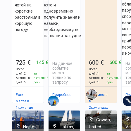
обл
яхтой на
яхте и
пару
короткие
одновременно
спор
расстояния в
получить знания и
нави
хорошую
навыки,
кото
погоду.
необходимые для
сов
плавания на судне.
при
пер
и но
725 €
600 €
145 €
600 €
На данное
На
событие
со
Всего
Всего
места
ме
дней
:
2
за
дней
:
1
за
только по
то
Активных
активный
Активных
активный
запросу
за
дней
:
5
день
дней
:
1
день
Есть
Подробнее
Есть места
По
места в
в
1
командe
2
командах
Cowes,
Naples,
Halifax,
United
Va