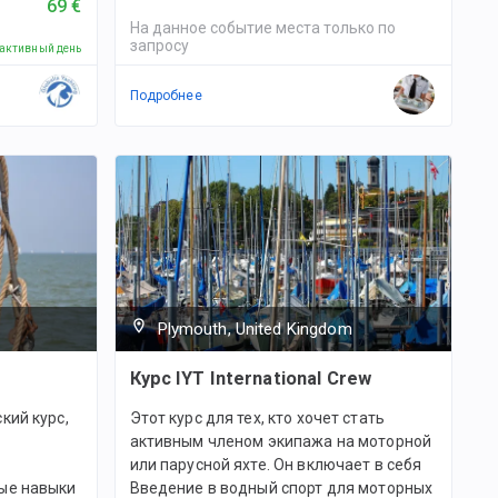
69 €
На данное событие места только по
запросу
 активный день
Подробнее
Plymouth, United Kingdom
Курс IYT International Crew
кий курс,
Этот курс для тех, кто хочет стать
активным членом экипажа на моторной
или парусной яхте. Он включает в себя
ые навыки
Введение в водный спорт для моторных