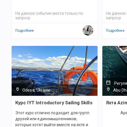
На данное событие места только по
На данное 
запросу
запросу
Подробнее
Подробнее
Регул
Odesa, Ukraine
Abu Dha
Курс IYT Introductory Sailing Skills
Яхта Azi
Этот курс отлично подходит для групп
Аре
друзей или единомышленников,
которые хотят выйти вместе на яхте и