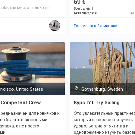
69 €
событие места только по
Всего дней
:
1
Активных дней
:
1
за
Есть места в
2
командах
ncisco, United States
Gothenburg, Sweden
 Competent Crew
Курс IYT Try Sailing
предназначен для новичков и
Это увлекательный практичес
отел бы стать активными
который позволяет получить
ипажа, а не просто
удовольствие от яхтинга и
ми.
одновременно изучить базов