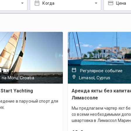
Когда
Цена
Регулярное событие
 na Moru, Croatia
Limasol, Cyprus
Start Yachting
Аренда яхты без капита
Лимассоле
едение в парусный спорт для
х.
Мы предлагаем чартер яхт бе
со всеми необходимыми доп
швартовка в Лимассол Марин