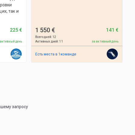
ировки
их, так и
1 550 €
225 €
141 €
Всего дней
:
12
 активный день
Активных дней
:
11
за активный день
Есть места в
1
командe
ашему запросу