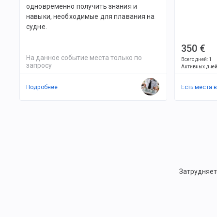
одновременно получить знания и
навыки, необходимые для плавания на
судне.
350 €
На данное событие места только по
Всего дней
:
1
запросу
Активных дне
Подробнее
Есть места 
Затрудняет