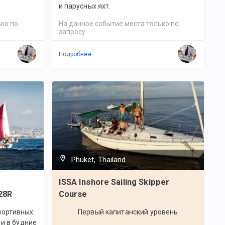
и парусных яхт.
ко по
На данное событие места только по
запросу
Подробнее
Phuket, Thailand
ISSA Inshore Sailing Skipper
28R
Course
портивных
Первый капитанский уровень
 и в будние