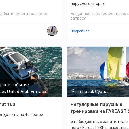
парусного спорта.
событие места только по
На данное событие места толь
запросу
Подробнее
ярное событие
bi, United Arab Emirates
Limasol, Cyprus
mut 100
Регулярные парусные
тренировки на FAREAST 
нда яхты на 40 гостей
Это бюджетные занятия на с
яхтах Fareast 28R в выходные