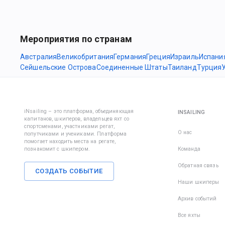
Мероприятия по странам
Австралия
Великобритания
Германия
Греция
Израиль
Испани
Сейшельские Острова
Соединенные Штаты
Таиланд
Турция
iNsailing – это платформа, объединяющая
INSAILING
капитанов, шкиперов, владельцев яхт со
спортсменами, участниками регат,
О нас
попутчиками и учениками. Платформа
помогает находить места на регате,
познакомит с шкипером.
Команда
Обратная связь
СОЗДАТЬ СОБЫТИЕ
Наши шкиперы
Архив событий
Все яхты