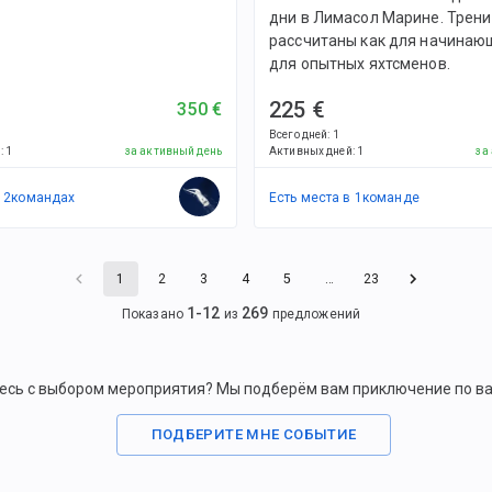
дни в Лимасол Марине. Трен
рассчитаны как для начинающ
для опытных яхтсменов.
225 €
350 €
Всего дней
:
1
й
:
1
за активный день
Активных дней
:
1
за
в
2
командах
Есть места в
1
командe
1
2
3
4
5
…
23
1
-
12
269
Показано
из
предложений
есь с выбором мероприятия? Мы подберём вам приключение по в
ПОДБЕРИТЕ МНЕ СОБЫТИЕ