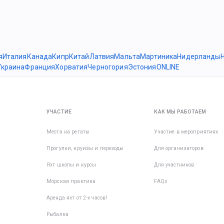
я
Италия
Канада
Кипр
Китай
Латвия
Мальта
Мартиника
Нидерланды
Украина
Франция
Хорватия
Черногория
Эстония
ONLINE
УЧАСТИЕ
КАК МЫ РАБОТАЕМ
Места на регаты
Участие в мероприятиях
Прогулки, круизы и переходы
Для организаторов
Яхт школы и курсы
Для участников
Морская практика
FAQs
Аренда яхт от 2-х часов!
Рыбалка