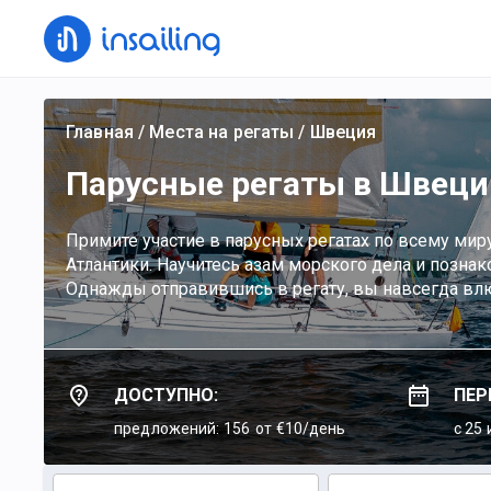
Главная
/
Места на регаты
/
Швеция
Парусные регаты в Швеци
Примите участие в парусных регатах по всему ми
Атлантики. Научитесь азам морского дела и позн
Однажды отправившись в регату, вы навсегда влю
ДОСТУПНО:
ПЕР
предложений: 156
от €10/день
c 25 