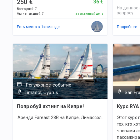
250 €
36 €
На данное 
Всего дней
:
7
запросу
Активных дней
:
7
за активный день
Есть места в
1
командe
Подробнее
Регулярное событие
Limasol, Cyprus
San Fra
Попробуй яхтинг на Кипре!
Курс RYA
Аренда Fareast 28R на Кипре, Лимассол.
Этот курс 
тех, кто х
членами эк
пассажира