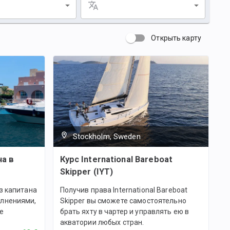
Открыть карту
Stockholm, Sweden
на в
Курс International Bareboat
Skipper (IYT)
з капитана
Получив права International Bareboat
олнениями,
Skipper вы сможете самостоятельно
е
брать яхту в чартер и управлять ею в
акватории любых стран.