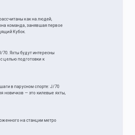
 рассчитаны как на людей,
зона команда, занявшая первое
дящий Кубок.
/70. Яхты будут интересны
 с целью подготовки к
шаги в парусном спорте: J/70
ля новичков — это килевые яхты,
ложенного на станции метро