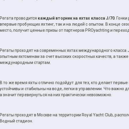
Регата проводится
каждый вторник на яхтах класса J/70
. Гонки
впервые пробующих яхтинг, так и на людей с опытом. В конце се
место, получит ценные призы от партнеров PROyachting и перехо
Регаты проходят на современных яхтах международного класса J
опытным яхтсменам за счет высоких скоростных качеств, а также
международным стартам.
В то же время яхты отлично подойдут для тех, кто делает первые 
устойчивы и стабильны на воде, легки в управлении. Что важно д
а значит перевернуться на них практически невозможно.
Регаты проходят в Москве на территории Royal Yacht Club, распо
Водный стадион.