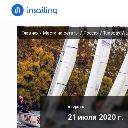
Главная
/
Места на регаты
/
Россия
/
Tuesday Wa
вторник
21 июля 2020 г.