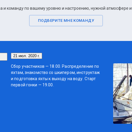
 и команду по вашему уровню и настроению, нужной атмосфере и 
ПОДБЕРИТЕ МНЕ КОМАНДУ
21 июл. 2020 г.
Сбор участников — 18.00. Распределение по
яхтам, знакомство со шкипером, инструктаж
и подготовка яхты к выходу на воду. Старт
первой гонки — 19.00.