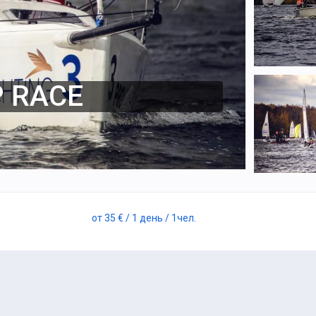
 RACE
от
35 €
/ 1 день
/ 1
чел.