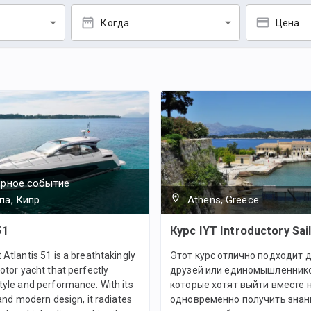
Когда
Цена
ярное событие
па, Кипр
Athens, Greece
51
Курс IYT Introductory Sail
Atlantis 51 is a breathtakingly
Этот курс отлично подходит д
otor yacht that perfectly
друзей или единомышленник
yle and performance. With its
которые хотят выйти вместе н
 and modern design, it radiates
одновременно получить знан