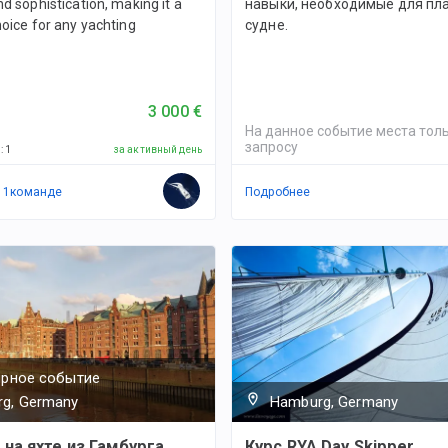
d sophistication, making it a
навыки, необходимые для пл
oice for any yachting
судне.
3 000 €
На данное событие места толь
запросу
й
:
1
за активный день
в
1
командe
Подробнее
ярное событие
g, Germany
Hamburg, Germany
 на яхте из Гамбурга
Курс RYA Day Skipper