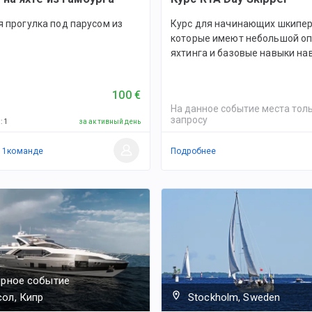
я прогулка под парусом из
Курс для начинающих шкипер
которые имеют небольшой о
яхтинга и базовые навыки на
100 €
На данное событие места толь
запросу
й
:
1
за активный день
в
1
командe
Подробнее
ярное событие
ол, Кипр
Stockholm, Sweden