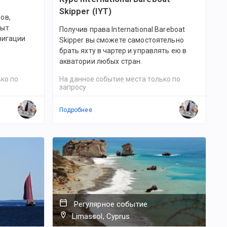
Skipper (IYT)
ов,
пыт
Получив права International Bareboat
вигации
Skipper вы сможете самостоятельно
брать яхту в чартер и управлять ею в
акватории любых стран.
ко по
На данное событие места только по
запросу
Подробнее
Регулярное событие
Limassol, Cyprus