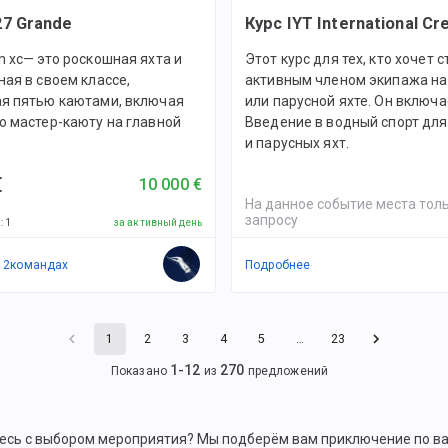
7 Grande
Курс IYT International Cr
 xc— это роскошная яхта и
Этот курс для тех, кто хочет с
ая в своем классе,
активным членом экипажа на
я пятью каютами, включая
или парусной яхте. Он включа
ю мастер-каюту на главной
Введение в водный спорт дл
и парусных яхт.
€
10 000 €
На данное событие места толь
запросу
й
:
1
за активный день
в
2
командах
Подробнее
1
2
3
4
5
…
23
1
-
12
270
Показано
из
предложений
есь с выбором мероприятия? Мы подберём вам приключение по в