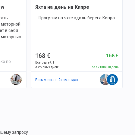
ew
Яхта на день на Кипре
тать
Прогулки на яхте вдоль берега Кипра
 моторной
ет в себя
я моторных
168 €
168 €
ко по
Всего дней
:
1
Активных дней
:
1
за активный день
Есть места в
2
командах
ашему запросу