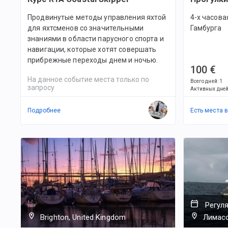
Продвинутые методы управления яхтой
4-х часова
для яхтсменов со значительными
Гамбурга
знаниями в области парусного спорта и
навигации, которые хотят совершать
прибрежные переходы днем и ночью.
100 €
На данное событие места только по
Всего дней
:
1
запросу
Активных дне
Подробнее
Есть места 
Регул
Brighton, United Kingdom
Лимасс