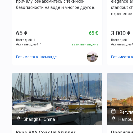
причалу, ознакомитесь с техникой
elegance an
безопасности на воде и многое другое.
standout ch
experience.
65 €
3 000 €
65 €
Всего дней
:
1
Всего дней
:
1
Активных дней
:
1
за активный день
Активных дне
Есть места в
1
командe
Есть места 
Регул
Shanghai, China
Hambur
Курс RYA Coastal Skipper
Прогулки