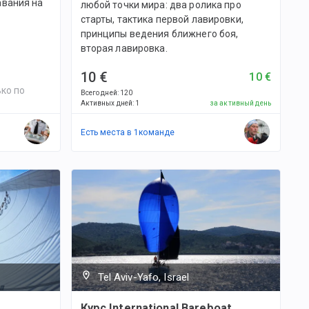
авания на
любой точки мира: два ролика про
старты, тактика первой лавировки,
принципы ведения ближнего боя,
вторая лавировка.
10 €
10 €
ко по
Всего дней
:
120
Активных дней
:
1
за активный день
Есть места в
1
командe
Tel Aviv-Yafo, Israel
Курс International Bareboat