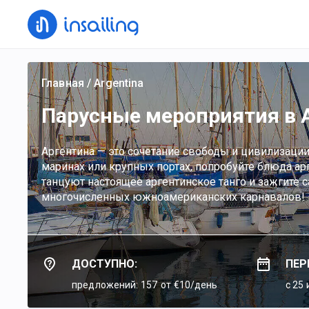
Главная
/
Argentina
Парусные мероприятия в 
Аргентина — это сочетание свободы и цивилизаци
маринах или крупных портах, попробуйте блюда арг
танцуют настоящее аргентинское танго и зажгите с
многочисленных южноамериканских карнавалов!
ДОСТУПНО:
ПЕР
предложений: 157
от €10/день
c 25 