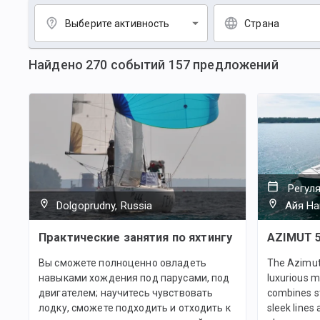
Выберите активность
Страна
Найдено
270
событий
157
предложений
Регул
Dolgoprudny, Russia
Айя На
Практические занятия по яхтингу
AZIMUT 
Вы сможете полноценно овладеть
The Azimut 
навыками хождения под парусами, под
luxurious m
двигателем; научитесь чувствовать
combines st
лодку, сможете подходить и отходить к
sleek lines