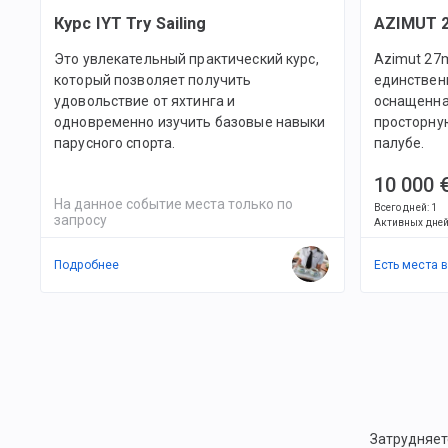
Курс IYT Try Sailing
AZIMUT 2
Это увлекательный практический курс,
Azimut 27m
который позволяет получить
единственн
удовольствие от яхтинга и
оснащенна
одновременно изучить базовые навыки
просторну
парусного спорта.
палубе.
10 000 
На данное событие места только по
Всего дней
:
1
запросу
Активных дне
Подробнее
Есть места 
Затрудняет