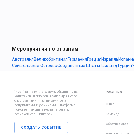
Мероприятия по странам
Австралия
Великобритания
Германия
Греция
Израиль
Испани
Сейшельские Острова
Соединенные Штаты
Таиланд
Турция
iNsailing – это платформа, объединяющая
INSAILING
капитанов, шкиперов, владельцев яхт со
спортсменами, участниками регат,
О нас
попутчиками и учениками. Платформа
помогает находить места на регате,
познакомит с шкипером.
Команда
Обратная связь
СОЗДАТЬ СОБЫТИЕ
Наши шкиперы