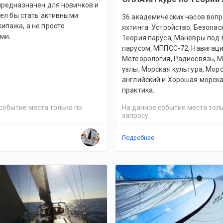
предназначен для новичков и
отел бы стать активными
36 академических часов воп
ипажа, а не просто
яхтинга: Устройство, Безопас
ми.
Теория паруса, Маневры под
парусом, МППСС-72, Навигаци
Метеорология, Радиосвязь, 
узлы, Морская культура, Мор
английский и Хорошая морск
практика.
событие места только по
На данное событие места толь
запросу
Подробнее