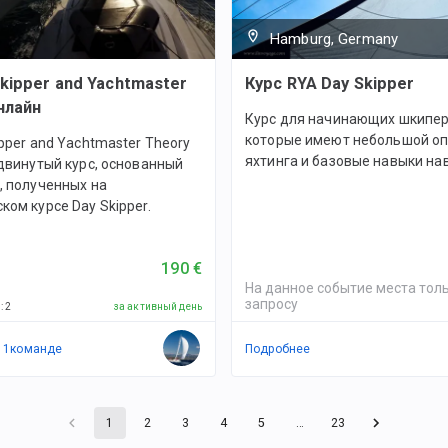
Hamburg, Germany
Skipper and Yachtmaster
Курс RYA Day Skipper
нлайн
Курс для начинающих шкипер
которые имеют небольшой о
ipper and Yachtmaster Theory
яхтинга и базовые навыки на
одвинутый курс, основанный
, полученных на
ком курсе Day Skipper.
190 €
На данное событие места толь
запросу
й
:
2
за активный день
в
1
командe
Подробнее
1
2
3
4
5
…
23