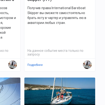
росов
Получив права International Bareboat
ность,
Skipper вы сможете самостоятельно
 мотором и
брать яхту в чартер и управлять ею в
я,
акватории любых стран.
Морские
ской
ая
ко по
На данное событие места только по
запросу
Подробнее