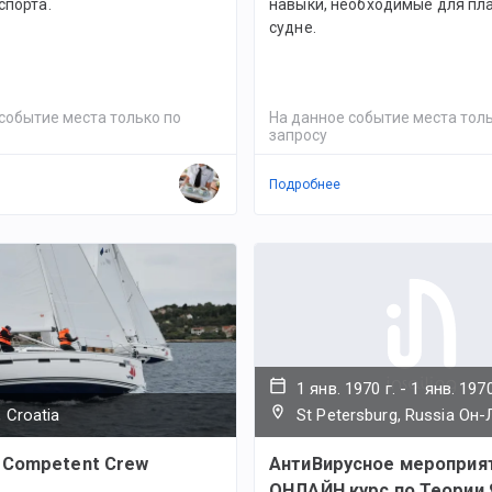
спорта.
навыки, необходимые для пл
судне.
событие места только по
На данное событие места толь
запросу
Подробнее
1 янв. 1970 г.
-
1 янв. 1970
 Croatia
St Petersburg, Russia Он
 Competent Crew
АнтиВирусное мероприя
ОНЛАЙН курс по Теории 