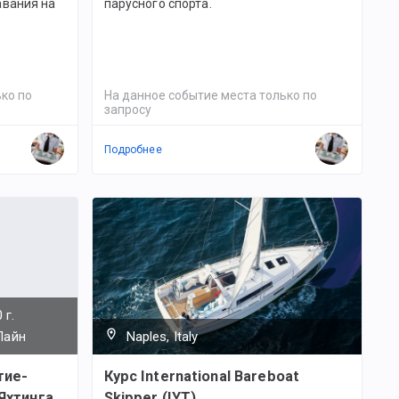
авания на
парусного спорта.
ко по
На данное событие места только по
запросу
Подробнее
 г.
-Лайн
Naples, Italy
тие-
Курс International Bareboat
Яхтинга
Skipper (IYT)