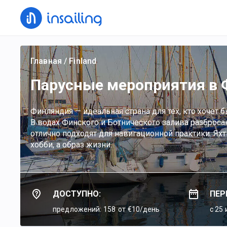
Главная
/
Finland
Парусные мероприятия в
Финляндия — идеальная страна для тех, кто хочет 
В водах Финского и Ботнического залива разброса
отлично подходят для навигационной практики. Яхт
хобби, а образ жизни.
ДОСТУПНО:
ПЕР
предложений: 158
от €10/день
c 25 