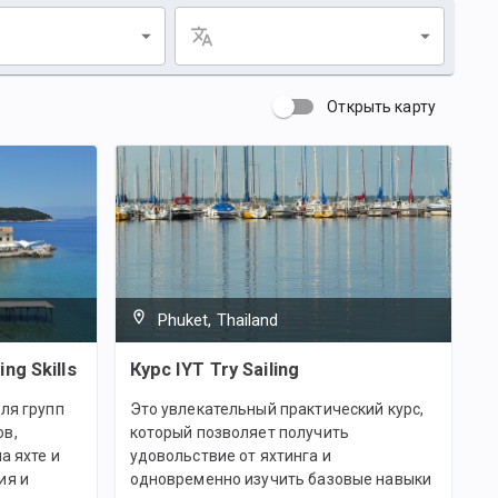
Открыть карту
Phuket, Thailand
ing Skills
Курс IYT Try Sailing
ля групп
Это увлекательный практический курс,
ов,
который позволяет получить
а яхте и
удовольствие от яхтинга и
ия и
одновременно изучить базовые навыки