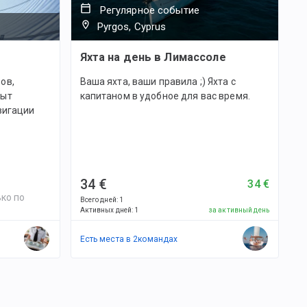
Регулярное событие
Pyrgos, Cyprus
Яхта на день в Лимассоле
ов,
Ваша яхта, ваши правила ;) Яхта с
пыт
капитаном в удобное для вас время.
вигации
34 €
34 €
ко по
Всего дней
:
1
Активных дней
:
1
за активный день
Есть места в
2
командах