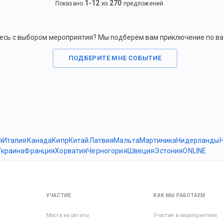
1
-
12
270
Показано
из
предложений
есь с выбором мероприятия? Мы подберём вам приключение по в
ПОДБЕРИТЕ МНЕ СОБЫТИЕ
я
Италия
Канада
Кипр
Китай
Латвия
Мальта
Мартиника
Нидерланды
Украина
Франция
Хорватия
Черногория
Швеция
Эстония
ONLINE
УЧАСТИЕ
КАК МЫ РАБОТАЕМ
Места на регаты
Участие в мероприятиях