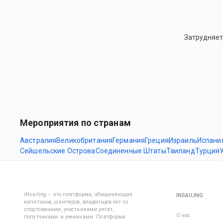
Затрудняет
Мероприятия по странам
Австралия
Великобритания
Германия
Греция
Израиль
Испани
Сейшельские Острова
Соединенные Штаты
Таиланд
Турция
iNsailing – это платформа, объединяющая
INSAILING
капитанов, шкиперов, владельцев яхт со
спортсменами, участниками регат,
О нас
попутчиками и учениками. Платформа