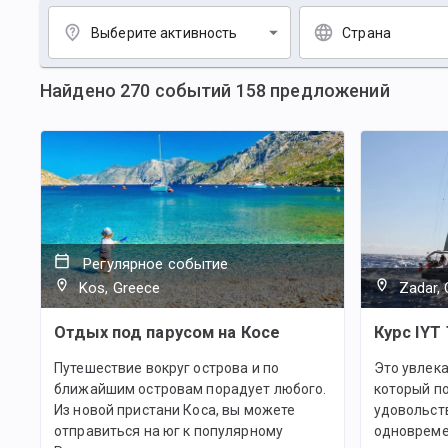
Выберите активность
Страна
Найдено
270
событий
158
предложений
Регулярное событие
Kos, Greece
Zadar, 
Отдых под парусом на Косе
Курс IYT 
Путешествие вокруг острова и по
Это увлека
ближайшим островам порадует любого.
который п
Из новой пристани Коса, вы можете
удовольств
отправиться на юг к популярному
одновреме