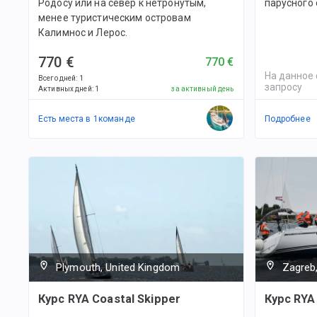
Родосу или на север к нетронутым,
парусного 
менее туристическим островам
Калимнос и Лерос.
770 €
770 €
На данное 
Всего дней
:
1
запросу
Активных дней
:
1
за активный день
Есть места в
1
командe
Подробнее
Plymouth, United Kingdom
Zagreb,
Курс RYA Coastal Skipper
Курс RYA