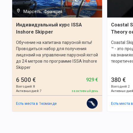
Марсель, Франция
Индивидуальный курс ISSA
Coastal 
Inshore Skipper
Theory о
Обучение на капитана парусной яхты!
Coastal Sk
Проводиться набор для получения
™ - это пр
лицензий на управление парусной яхтой
на знаниях
до 24 метров по программе ISSA Inshore
теоретичес
Skipper
6 500 €
380 €
929 €
Всего дней
:
8
Всего дней
:
2
Активных дней
:
7
за активный день
Активных дне
Есть места в
1
командe
Есть места 