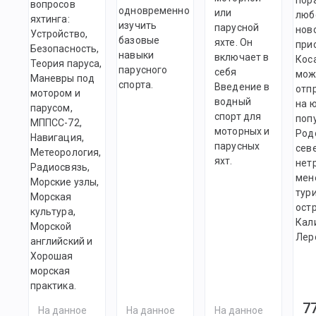
вопросов
одновременно
или
люб
яхтинга:
изучить
парусной
нов
Устройство,
базовые
яхте. Он
при
Безопасность,
навыки
включает в
Коса
Теория паруса,
парусного
себя
мож
Маневры под
спорта.
Введение в
отп
мотором и
водный
на ю
парусом,
спорт для
поп
МППСС-72,
моторных и
Род
Навигация,
парусных
севе
Метеорология,
яхт.
нет
Радиосвязь,
мен
Морские узлы,
тур
Морская
ост
культура,
Кал
Морской
Лер
английский и
Хорошая
морская
практика.
7
На данное
На данное
На данное