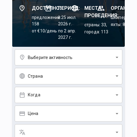
ДОСТУПНО:
ПЕРИОД:
МЕСТА
ОРГАНИЗА
ПРОВЕДЕНИЯ:
предложений:
c 25 июл.
шкиперы: 45
158
2026 г.
яхты: 84
страны: 33,
от €10/день
по 2 апр.
города: 113
2027 г.
Выберите активность
Страна
Когда
Цена