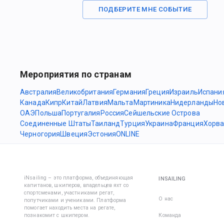
ПОДБЕРИТЕ МНЕ СОБЫТИЕ
Мероприятия по странам
Австралия
Великобритания
Германия
Греция
Израиль
Испани
Канада
Кипр
Китай
Латвия
Мальта
Мартиника
Нидерланды
Но
ОАЭ
Польша
Португалия
Россия
Сейшельские Острова
Соединенные Штаты
Таиланд
Турция
Украина
Франция
Хорва
Черногория
Швеция
Эстония
ONLINE
iNsailing – это платформа, объединяющая
INSAILING
капитанов, шкиперов, владельцев яхт со
спортсменами, участниками регат,
О нас
попутчиками и учениками. Платформа
помогает находить места на регате,
познакомит с шкипером.
Команда