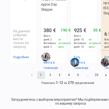
пр
курсе Day
ISS
Skipper.
Ski
380 €
925 €
190 €
93 €
На данное
6
событие
Всего
Всего
места
дней
:
2
за
дней
:
10
за
Все
только по
Активных
активный
Активных
активный
Акт
запросу
дней
:
2
день
дней
:
10
день
дне
Подробнее
Есть
Есть
Ес
места в
места в
ме
1
командe
1
командe
1
к
1
2
3
4
5
…
23
1
-
12
270
Показано
из
предложений
Затрудняетесь с выбором мероприятия? Мы подберём вам
по вашему запросу