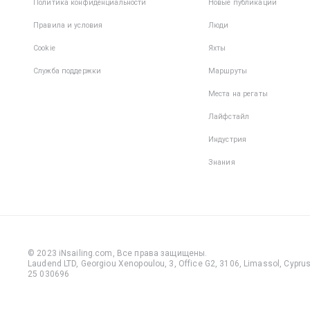
Политика конфиденциальности
Новые публикации
Правила и условия
Люди
Cookie
Яхты
Служба поддержки
Маршруты
Места на регаты
Лайфстайл
Индустрия
Знания
© 2023 iNsailing.com,
Все права защищены
.
Laudend LTD, Georgiou Xenopoulou, 3, Office G2, 3106, Limassol, Cyprus,
25 030696