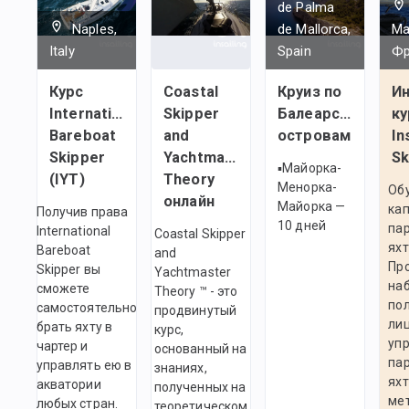
de Palma
Naples,
de Mallorca,
Ма
Italy
Spain
Фр
Курс
Coastal
Круиз по
И
International
Skipper
Балеарским
ку
Bareboat
and
островам
In
Skipper
Yachtmaster
Sk
▪︎Майорка-
(IYT)
Theory
Менорка-
Об
онлайн
Майорка —
ка
Получив права
10 дней
па
International
Coastal Skipper
яхт
Bareboat
and
Пр
Skipper вы
Yachtmaster
на
сможете
Theory ™ - это
по
самостоятельно
продвинутый
ли
брать яхту в
курс,
уп
чартер и
основанный на
па
управлять ею в
знаниях,
яхт
акватории
полученных на
ме
любых стран.
теоретическом