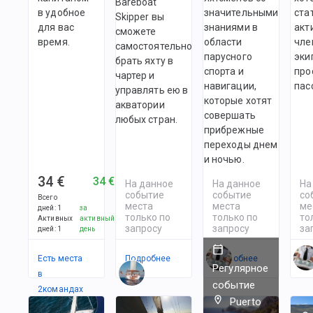
Bareboat
в удобное
значительными
ста
Skipper вы
для вас
знаниями в
акт
сможете
время.
области
чле
самостоятельно
парусного
эки
брать яхту в
спорта и
про
чартер и
навигации,
пас
управлять ею в
которые хотят
акватории
совершать
любых стран.
прибрежные
переходы днем
и ночью.
34 €
34 €
На данное
На данное
На
событие
событие
со
Всего
места
места
ме
дней
:
1
за
только по
только по
то
Активных
активный
запросу
запросу
за
дней
:
1
день
Есть места
Подробнее
Подробнее
По
Регулярное
в
событие
2
командах
Puerto