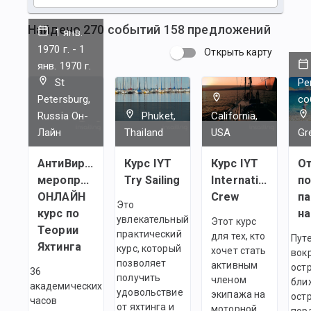
Найдено
270
событий
158
предложений
1 янв.
1970 г.
-
1
Открыть карту
янв. 1970 г.
St
Ре
Petersburg,
со
Russia Он-
Phuket,
California,
Лайн
Thailand
USA
Gr
АнтиВирусное
Курс IYT
Курс IYT
О
мероприятие-
Try Sailing
International
п
ОНЛАЙН
Crew
п
Это
курс по
на
увлекательный
Этот курс
Теории
практический
для тех, кто
Пут
Яхтинга
курс, который
хочет стать
вок
позволяет
активным
остр
36
получить
членом
бли
академических
удовольствие
экипажа на
ост
часов
от яхтинга и
моторной
пор