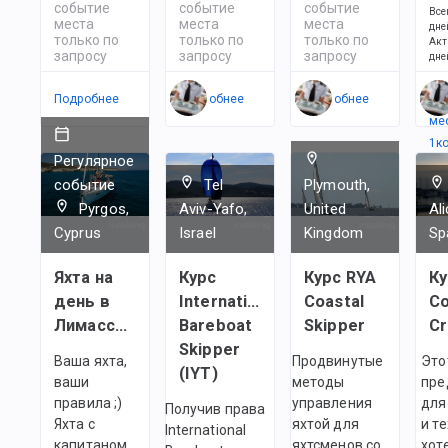
событие
событие
событие
Все
места
места
места
дне
только по
только по
только по
Акт
запросу
запросу
запросу
дне
Подробнее
Подробнее
Подробнее
Ес
ме
1
к
Регулярное
событие
Tel
Plymouth,
Pyrgos,
Aviv-Yafo,
United
Al
Cyprus
Israel
Kingdom
Sp
Яхта на
Курс
Курс RYA
Ку
день в
International
Coastal
C
Лимассоле
Bareboat
Skipper
C
Skipper
Ваша яхта,
Продвинутые
Это
(IYT)
ваши
методы
пре
правила ;)
управления
для
Получив права
Яхта с
яхтой для
и те
International
капитаном
яхтсменов со
хот