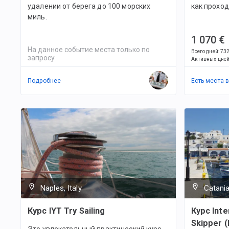
удалении от берега до 100 морских
как проход
миль.
1 070 €
На данное событие места только по
Всего дней
:
73
запросу
Активных дне
Подробнее
Есть места 
Naples, Italy
Catania,
Курс IYT Try Sailing
Курс Inte
Skipper (