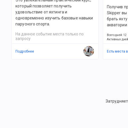
Это увлекательный практический курс,
который позволяет получить
Получив пр
удовольствие от яхтинга и
Skipper в
одновременно изучить базовые навыки
брать яхту
парусного спорта.
акватории 
На данное событие места только по
Всего дней
:
12
запросу
Активных дне
Подробнее
Есть места 
Затрудняет