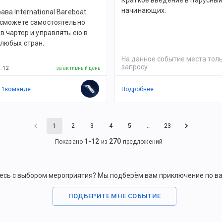
Краткое введение в парусный
начинающих.
ава International Bareboat
ы сможете самостоятельно
 в чартер и управлять ею в
любых стран.
На данное событие места толь
запросу
й
:
12
за активный день
в
1
командe
Подробнее
1
2
3
4
5
…
23
1
-
12
270
Показано
из
предложений
есь с выбором мероприятия? Мы подберём вам приключение по в
ПОДБЕРИТЕ МНЕ СОБЫТИЕ