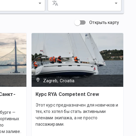
Открыть карту
Zagreb, Croatia
Санкт-
Курс RYA Competent Crew
Этот курс предназначен для новичков и
тех, кто хотел бы стать активными
бурге —
членами экипажа, а не просто
портивных
пассажирами.
по
ом заливе.