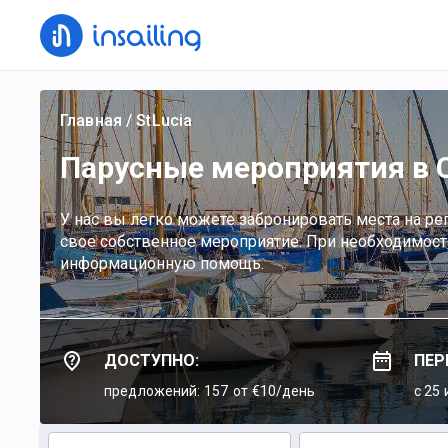
Главная
/
StLucia
Парусные мероприятия в 
У нас вы легко можете забронировать места на рег
свое собственное мероприятие. При необходимост
информационную помощь.
ДОСТУПНО:
ПЕР
предложений: 157
от €10/день
c 25 