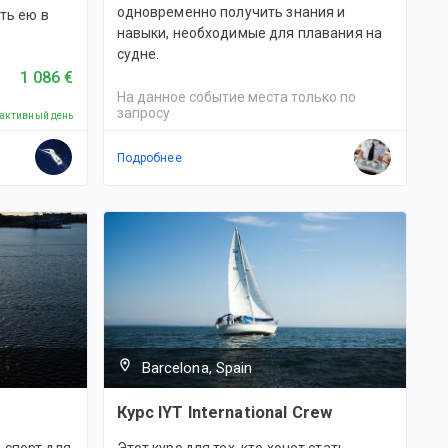
одновременно получить знания и
ть ею в
навыки, необходимые для плавания на
судне.
1 086 €
На данное событие места только по
запросу
 активный день
Подробнее
Barcelona, Spain
Курс IYT International Crew