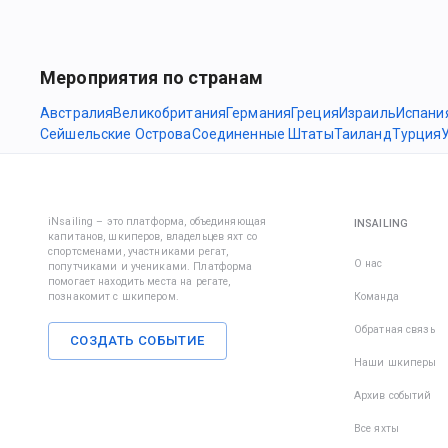
Мероприятия по странам
Австралия
Великобритания
Германия
Греция
Израиль
Испани
Сейшельские Острова
Соединенные Штаты
Таиланд
Турция
iNsailing – это платформа, объединяющая
INSAILING
капитанов, шкиперов, владельцев яхт со
спортсменами, участниками регат,
О нас
попутчиками и учениками. Платформа
помогает находить места на регате,
познакомит с шкипером.
Команда
Обратная связь
СОЗДАТЬ СОБЫТИЕ
Наши шкиперы
Архив событий
Все яхты