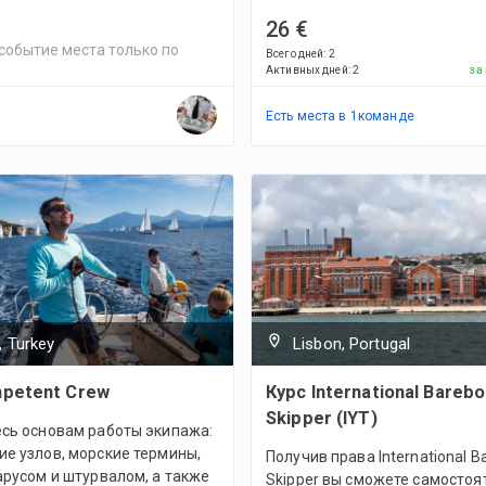
26 €
событие места только по
Всего дней
:
2
Активных дней
:
2
за
Есть места в
1
командe
, Turkey
Lisbon, Portugal
petent Crew
Курс International Barebo
Skipper (IYT)
есь основам работы экипажа:
е узлов, морские термины,
Получив права International B
арусом и штурвалом, а также
Skipper вы сможете самостоя