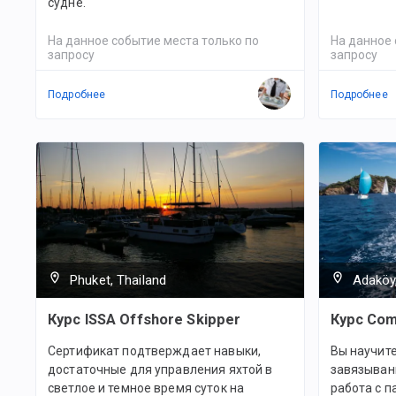
судне.
На данное событие места только по
На данное 
запросу
запросу
Подробнее
Подробнее
Phuket, Thailand
Adaköy
Курс ISSA Offshore Skipper
Курс Com
Сертификат подтверждает навыки,
Вы научит
достаточные для управления яхтой в
завязывани
светлое и темное время суток на
работа с п