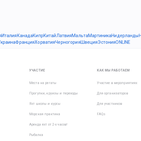
я
Италия
Канада
Кипр
Китай
Латвия
Мальта
Мартиника
Нидерланды
Украина
Франция
Хорватия
Черногория
Швеция
Эстония
ONLINE
УЧАСТИЕ
КАК МЫ РАБОТАЕМ
Места на регаты
Участие в мероприятиях
Прогулки, круизы и переходы
Для организаторов
Яхт школы и курсы
Для участников
Морская практика
FAQs
Аренда яхт от 2-х часов!
Рыбалка