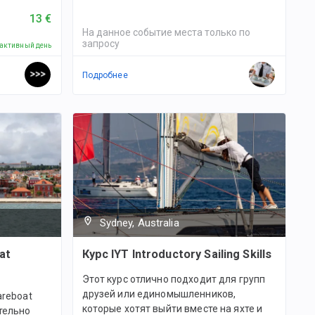
13 €
На данное событие места только по
запросу
 активный день
Подробнее
Sydney, Australia
at
Курс IYT Introductory Sailing Skills
Этот курс отлично подходит для групп
друзей или единомышленников,
areboat
которые хотят выйти вместе на яхте и
тельно