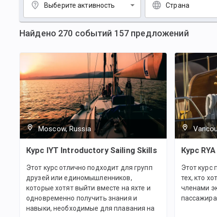
Выберите активность
Страна
Найдено
270
событий
157
предложений
Moscow, Russia
Vancou
Курс IYT Introductory Sailing Skills
Курс RYA
Этот курс отлично подходит для групп
Этот курс 
друзей или единомышленников,
тех, кто х
которые хотят выйти вместе на яхте и
членами эк
одновременно получить знания и
пассажира
навыки, необходимые для плавания на