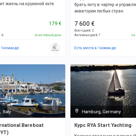
ит жизнь на круизной яхте.
брать яхту в чартер и управля
акватории любых стран.
7 600 €
179 €
2
Всего дней
:
2
й
:
6
за активный день
Активных дней
:
7
за
в
1
командe
Есть места в
1
командe
 Italy
Hamburg, Germany
rnational Bareboat
Курс RYA Start Yachting
IYT)