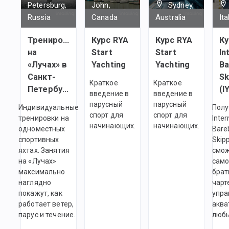
Petersburg,
John,
Sydney,
Russia
Canada
Australia
Ita
Тренировки
Курс RYA
Курс RYA
Ку
на
Start
Start
In
«Лучах» в
Yachting
Yachting
Ba
Санкт-
Sk
Краткое
Краткое
Петербурге
(I
введение в
введение в
парусный
парусный
Индивидуальные
Полу
спорт для
спорт для
тренировки на
Inter
начинающих.
начинающих.
одноместных
Bare
спортивных
Skip
яхтах. Занятия
смо
на «Лучах»
само
максимально
брат
наглядно
чарт
покажут, как
упра
работает ветер,
аква
парус и течение.
любы