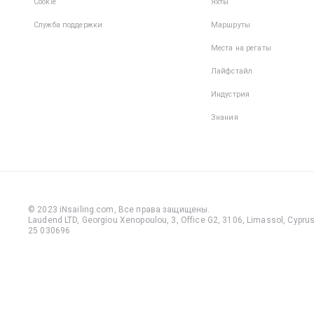
Cookie
Яхты
Служба поддержки
Маршруты
Места на регаты
Лайфстайл
Индустрия
Знания
© 2023 iNsailing.com,
Все права защищены
.
Laudend LTD, Georgiou Xenopoulou, 3, Office G2, 3106, Limassol, Cyprus,
25 030696