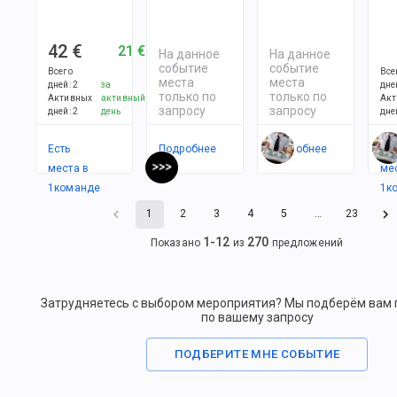
42 €
21 €
На данное
На данное
событие
событие
Всего
Все
места
места
дней
:
2
за
дне
только по
только по
Активных
активный
Акт
запросу
запросу
дней
:
2
день
дне
Есть
Подробнее
Подробнее
Ес
места в
ме
1
командe
1
к
1
2
3
4
5
…
23
1
-
12
270
Показано
из
предложений
Затрудняетесь с выбором мероприятия? Мы подберём вам
по вашему запросу
ПОДБЕРИТЕ МНЕ СОБЫТИЕ