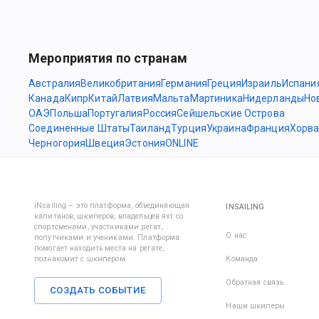
Мероприятия по странам
Австралия
Великобритания
Германия
Греция
Израиль
Испани
Канада
Кипр
Китай
Латвия
Мальта
Мартиника
Нидерланды
Но
ОАЭ
Польша
Португалия
Россия
Сейшельские Острова
Соединенные Штаты
Таиланд
Турция
Украина
Франция
Хорва
Черногория
Швеция
Эстония
ONLINE
iNsailing – это платформа, объединяющая
INSAILING
капитанов, шкиперов, владельцев яхт со
спортсменами, участниками регат,
О нас
попутчиками и учениками. Платформа
помогает находить места на регате,
познакомит с шкипером.
Команда
Обратная связь
СОЗДАТЬ СОБЫТИЕ
Наши шкиперы