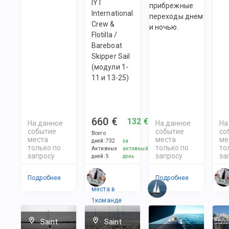
IYT
прибрежные
International
переходы днем
Crew &
и ночью.
Flotilla /
Bareboat
Skipper Sail
(модули 1-
11 и 13-25)
660 €
132 €
На данное
На данное
На
событие
событие
со
Всего
места
места
ме
дней
:
732
за
только по
только по
то
Активных
активный
запросу
запросу
за
дней
:
5
день
Подробнее
Есть
Подробнее
По
места в
1
командe
Saint
Saint