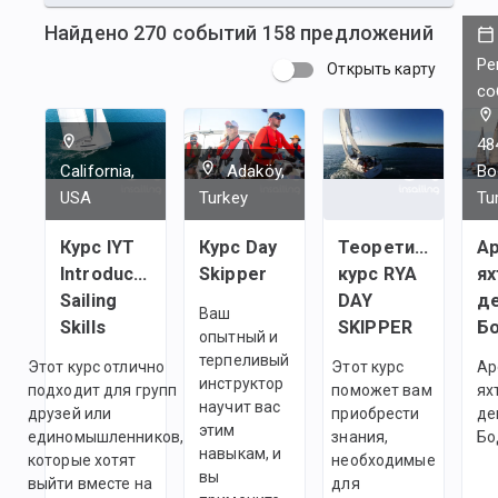
Найдено
270
событий
158
предложений
Ре
Открыть карту
со
48
California,
Adaköy,
Bo
USA
Turkey
Tu
Курс IYT
Курс Day
Теоретический
А
Introductory
Skipper
курс RYA
ях
Sailing
DAY
де
Ваш
Skills
SKIPPER
Б
опытный и
терпеливый
Этот курс отлично
Этот курс
Ар
инструктор
подходит для групп
поможет вам
ях
научит вас
друзей или
приобрести
де
этим
единомышленников,
знания,
Бо
навыкам, и
которые хотят
необходимые
вы
выйти вместе на
для