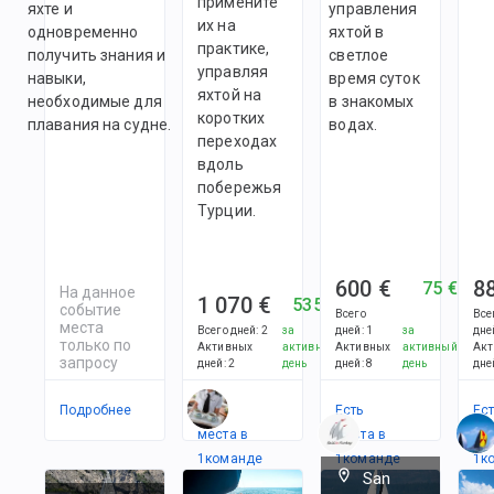
примените
яхте и
управления
их на
одновременно
яхтой в
практике,
получить знания и
светлое
управляя
навыки,
время суток
яхтой на
необходимые для
в знакомых
коротких
плавания на судне.
водах.
переходах
вдоль
побережья
Турции.
600 €
8
75 €
На данное
1 070 €
535 €
событие
Всего
Все
места
Всего дней
:
2
за
дней
:
1
за
дне
только по
Активных
активный
Активных
активный
Акт
запросу
дней
:
2
день
дней
:
8
день
дне
Подробнее
Есть
Есть
Ес
места в
места в
ме
1
командe
1
командe
1
к
San