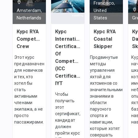
Francisco,
Amsterdam,
United
Netherlands
States
Gr
Курс RYA
Курс
Курс RYA
Ку
Competent
International
Coastal
Da
Crew
Certificate
Skipper
Sk
Of
Этот курс
Продвинутые
Ку
Competency
предназначен
методы
на
(ICC
для новичков
управления
шк
Certificate)
и тех, кто
яхтой для
ко
IYT
хотел бы
яхтсменов со
им
стать
значительными
не
Чтобы
активными
знаниями в
оп
получить
членами
области
яхт
этот
экипажа, а не
парусного
ба
сертификат,
просто
спорта и
на
кандидат
пассажирами.
навигации,
на
должен
которые хотят
пройти курс
совершать