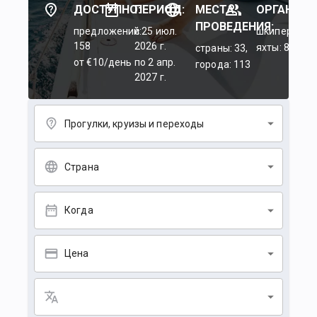
ДОСТУПНО:
ПЕРИОД:
МЕСТА
ОРГАНИЗА
ПРОВЕДЕНИЯ:
предложений:
c 25 июл.
шкиперы: 45
158
2026 г.
яхты: 84
страны: 33,
от €10/день
по 2 апр.
города: 113
2027 г.
Прогулки, круизы и переходы
Страна
Когда
Цена