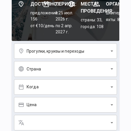
ДОСТУПНО:
ПЕРИОД:
МЕСТА
ОРГАНИЗА
ПРОВЕДЕНИЯ:
предложений:
c 25 июл.
шкиперы: 45
156
2026 г.
яхты: 84
страны: 33,
от €10/день
по 2 апр.
города: 108
2027 г.
Прогулки, круизы и переходы
Страна
Когда
Цена