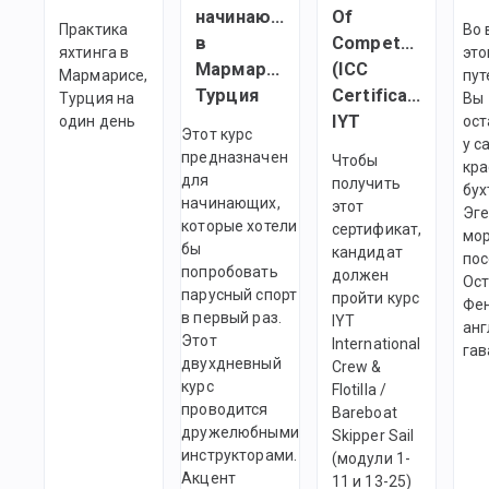
начинающих
Of
Практика
Во 
в
Competency
яхтинга в
это
Мармарисе,
(ICC
Мармарисе,
пут
Турция
Certificate)
Турция на
Вы
IYT
один день
ост
Этот курс
у с
предназначен
Чтобы
кра
для
получить
бух
начинающих,
этот
Эге
которые хотели
сертификат,
мор
бы
кандидат
пос
попробовать
должен
Ос
парусный спорт
пройти курс
Фен
в первый раз.
IYT
анг
Этот
International
гав
двухдневный
Crew &
курс
Flotilla /
проводится
Bareboat
дружелюбными
Skipper Sail
инструкторами.
(модули 1-
Акцент
11 и 13-25)