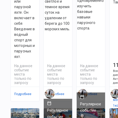
одновременно
или
светлое и
Та
изучить
парусной
темное время
базовые
яхте. Он
суток на
навыки
включает в
удалении от
парусного
себя
берега до 100
спорта.
Введение в
морских миль.
водный
спорт для
моторных и
парусных
яхт.
1
На данное
На данное
На данное
событие
событие
событие
Все
места
места
места
дне
только по
только по
только по
Акт
запросу
запросу
запросу
дне
Подробнее
Подробнее
Подробнее
Ес
ме
Регулярное
1
к
Регулярное
событие
событие