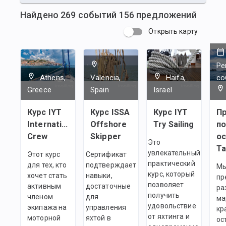
Найдено
269
событий
156
предложений
Открыть карту
Ре
Athens,
Valencia,
Haifa,
со
Greece
Spain
Israel
Курс IYT
Курс ISSA
Курс IYT
Пр
International
Offshore
Try Sailing
п
Crew
Skipper
о
Это
Т
увлекательный
Этот курс
Сертификат
практический
для тех, кто
подтверждает
М
курс, который
хочет стать
навыки,
пр
позволяет
активным
достаточные
ра
получить
членом
для
ма
удовольствие
экипажа на
управления
кр
от яхтинга и
моторной
яхтой в
ос