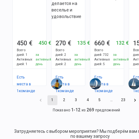
делается на
веселье и
удовольствие
450 €
270 €
660 €
1
450 €
135 €
132 €
Всего
Всего
Всего
Все
дней
:
1
за
дней
:
2
за
дней
:
732
за
дне
Активных
активный
Активных
активный
Активных
активный
Акт
дней
:
1
день
дней
:
2
день
дней
:
5
день
дне
Есть
Есть
Есть
Ес
места в
места в
места в
ме
1
командe
1
командe
1
командe
1
к
1
2
3
4
5
…
23
1
-
12
269
Показано
из
предложений
Затрудняетесь с выбором мероприятия? Мы подберём вам
по вашему запросу