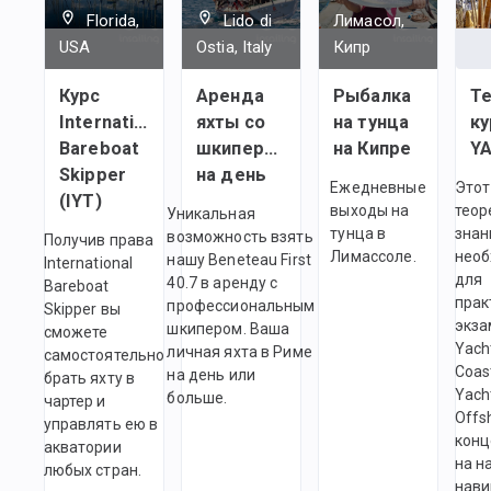
Florida,
Lido di
Лимасол,
USA
Ostia, Italy
Кипр
Курс
Аренда
Рыбалка
Т
International
яхты со
на тунца
ку
Bareboat
шкипером
на Кипре
Skipper
на день
Ежедневные
Этот
(IYT)
выходы на
теор
Уникальная
тунца в
знан
возможность взять
Получив права
Лимассоле.
нео
нашу Beneteau First
International
для
40.7 в аренду с
Bareboat
прак
профессиональным
Skipper вы
экза
шкипером. Ваша
сможете
Yach
личная яхта в Риме
самостоятельно
Coas
на день или
брать яхту в
Yach
больше.
чартер и
Offs
управлять ею в
конц
акватории
на н
любых стран.
нави