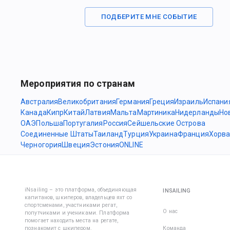
ПОДБЕРИТЕ МНЕ СОБЫТИЕ
Мероприятия по странам
Австралия
Великобритания
Германия
Греция
Израиль
Испани
Канада
Кипр
Китай
Латвия
Мальта
Мартиника
Нидерланды
Но
ОАЭ
Польша
Португалия
Россия
Сейшельские Острова
Соединенные Штаты
Таиланд
Турция
Украина
Франция
Хорва
Черногория
Швеция
Эстония
ONLINE
iNsailing – это платформа, объединяющая
INSAILING
капитанов, шкиперов, владельцев яхт со
спортсменами, участниками регат,
О нас
попутчиками и учениками. Платформа
помогает находить места на регате,
познакомит с шкипером.
Команда