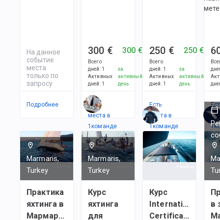
мете
300 €
250 €
6
300 €
250 €
На данное
событие
Всего
Всего
Все
места
дней
:
1
за
дней
:
1
за
дне
только по
Активных
активный
Активных
активный
Акт
запросу
дней
:
1
день
дней
:
1
день
дне
Подробнее
Есть
Есть
Ес
места в
места в
ме
Ре
1
командe
1
командe
1
к
со
Marmaris,
Marmaris,
Ma
Turkey
Turkey
Tu
Практика
Курс
Курс
Пр
яхтинга в
яхтинга
International
в 
Мармарисе
для
Certificate