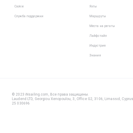
Cookie
Яхты
Служба поддержки
Маршруты
Места на регаты
Лайфстайл
Индустрия
Знания
© 2023 iNsailing.com,
Все права защищены
.
Laudend LTD, Georgiou Xenopoulou, 3, Office G2, 3106, Limassol, Cyprus,
25 030696