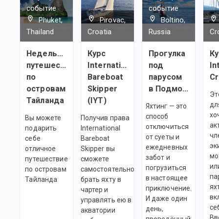
событие
событие
Phuket,
Pirovac,
Boltino,
Thailand
Croatia
Russia
Cr
Недельное
Курс
Прогулка
Ку
путешествие
International
под
In
по
Bareboat
парусом
C
островам
Skipper
в Подмосковье
Эт
Тайланда
(IYT)
дл
Яхтинг — это
хо
способ
Вы можете
Получив права
ак
отключиться
подарить
International
чл
от суеты и
себе
Bareboat
эк
ежедневных
отличное
Skipper вы
мо
забот и
путешествие
сможете
ил
погрузиться
по островам
самостоятельно
па
в настоящее
Тайланда
брать яхту в
ях
приключение.
чартер и
вк
И даже один
управлять ею в
се
день,
акватории
Вв
проведённый