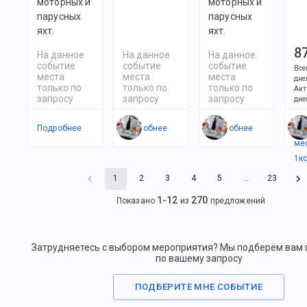
моторных и
моторных и
парусных
парусных
яхт.
яхт.
8
На данное
На данное
На данное
событие
событие
событие
Все
места
места
места
дне
только по
только по
только по
Акт
запросу
запросу
запросу
дне
Подробнее
Подробнее
Подробнее
Ес
ме
1
к
1
2
3
4
5
…
23
1
-
12
270
Показано
из
предложений
Затрудняетесь с выбором мероприятия? Мы подберём вам
по вашему запросу
ПОДБЕРИТЕ МНЕ СОБЫТИЕ