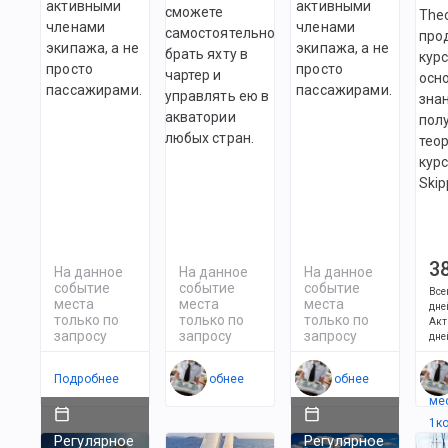
активными
активными
сможете
Theo
членами
членами
самостоятельно
про
экипажа, а не
экипажа, а не
брать яхту в
курс
просто
просто
чартер и
осн
пассажирами.
пассажирами.
управлять ею в
знан
акватории
пол
любых стран.
тео
курс
Skip
3
На данное
На данное
На данное
событие
событие
событие
Все
места
места
места
дне
только по
только по
только по
Акт
запросу
запросу
запросу
дне
Подробнее
Подробнее
Подробнее
Ес
ме
1
к
Регулярное
Регулярное