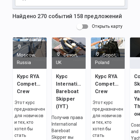
Найдено
270
событий
158
предложений
Открыть карту
Moscow,
Devon,
Sopot,
Russia
UK
Poland
Курс RYA
Курс
Курс RYA
Co
Competent
International
Competent
Sk
Crew
Bareboat
Crew
an
Skipper
Ya
Этот курс
Этот курс
(IYT)
Th
предназначен
предназначен
он
для новичков
для новичков
Получив права
и тех, кто
и тех, кто
International
Coas
хотел бы
хотел бы
Bareboat
and
стать
стать
Skipper вы
Yac