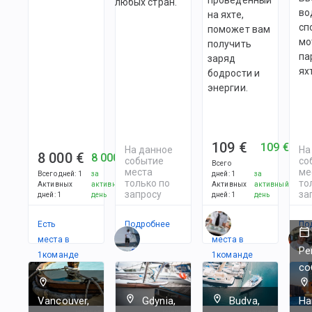
любых стран.
во
на яхте,
сп
поможет вам
мо
получить
па
заряд
ях
бодрости и
энергии.
109 €
109 €
На данное
На
8 000 €
8 000 €
событие
со
Всего
места
ме
Всего дней
:
1
за
дней
:
1
за
только по
то
Активных
активный
Активных
активный
запросу
за
дней
:
1
день
дней
:
1
день
Есть
Подробнее
Есть
По
места в
места в
Ре
1
командe
1
командe
со
Vancouver,
Gdynia,
Budva,
Ha