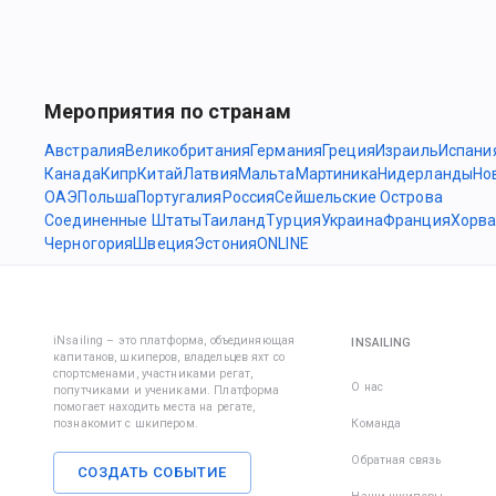
Мероприятия по странам
Австралия
Великобритания
Германия
Греция
Израиль
Испани
Канада
Кипр
Китай
Латвия
Мальта
Мартиника
Нидерланды
Но
ОАЭ
Польша
Португалия
Россия
Сейшельские Острова
Соединенные Штаты
Таиланд
Турция
Украина
Франция
Хорва
Черногория
Швеция
Эстония
ONLINE
iNsailing – это платформа, объединяющая
INSAILING
капитанов, шкиперов, владельцев яхт со
спортсменами, участниками регат,
О нас
попутчиками и учениками. Платформа
помогает находить места на регате,
познакомит с шкипером.
Команда
Обратная связь
СОЗДАТЬ СОБЫТИЕ