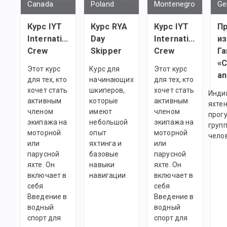
Canada
Poland
Montenegro
Ge
Курс IYT
Курс RYA
Курс IYT
Пр
International
Day
International
из
Crew
Skipper
Crew
Га
«C
Этот курс
Курс для
Этот курс
an
для тех, кто
начинающих
для тех, кто
хочет стать
шкиперов,
хочет стать
Инди
активным
которые
активным
яхте
членом
имеют
членом
прог
экипажа на
небольшой
экипажа на
групп
моторной
опыт
моторной
челов
или
яхтинга и
или
парусной
базовые
парусной
яхте. Он
навыки
яхте. Он
включает в
навигации
включает в
себя
себя
Введение в
Введение в
водный
водный
спорт для
спорт для