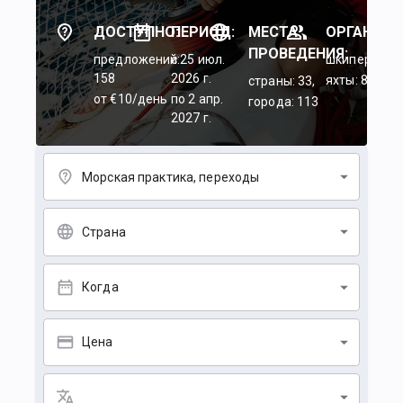
ДОСТУПНО:
ПЕРИОД:
МЕСТА
ОРГАНИЗА
ПРОВЕДЕНИЯ:
предложений:
c 25 июл.
шкиперы: 45
158
2026 г.
яхты: 84
страны: 33,
от €10/день
по 2 апр.
города: 113
2027 г.
Морская практика, переходы
Страна
Когда
Цена