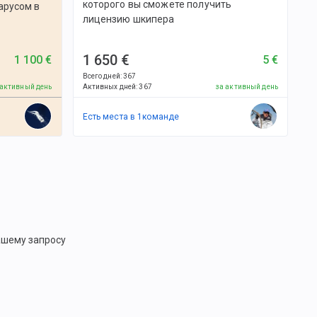
которого вы сможете получить
арусом в
лицензию шкипера
1 650 €
1 100 €
5 €
Всего дней
:
367
 активный день
Активных дней
:
367
за активный день
Есть места в
1
командe
ашему запросу