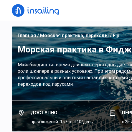
Главная
/
Морская практика, переходы
/
Fiji
Морская практика в Фид
Майлбилдинг во время длинных переходов даёт в
роли шкипера в разных условиях. При этом рядом 
профессиональный опытный наставник, который да
переходов под парусами.
ДОСТУПНО:
ПЕР
предложений: 157
от €10/день
c 25 