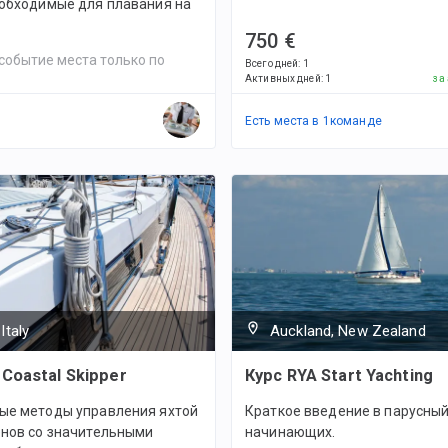
еобходимые для плавания на
750 €
событие места только по
Всего дней
:
1
Активных дней
:
1
за
Есть места в
1
командe
Italy
Auckland, New Zealand
 Coastal Skipper
Курс RYA Start Yachting
ые методы управления яхтой
Краткое введение в парусный
енов со значительными
начинающих.