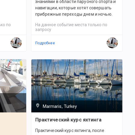
знаниями в области парусного спорта и
навигации, которые хотят совершать
прибрежные переходы днем и ночью.
ко по
На данное событие места только по
запросу
Подробнее
Marmaris, Turkey
Практический курс яхтинга
Практический курс яхтинга, после