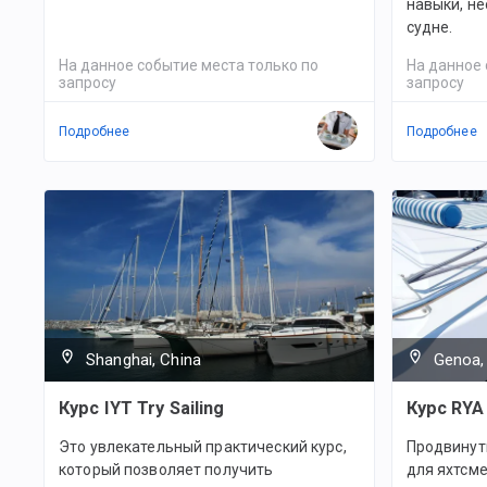
навыки, н
судне.
На данное событие места только по
На данное 
запросу
запросу
Подробнее
Подробнее
Shanghai, China
Genoa, 
Курс IYT Try Sailing
Курс RYA
Это увлекательный практический курс,
Продвинут
который позволяет получить
для яхтсм