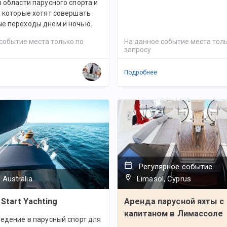
 области парусного спорта и
, которые хотят совершать
е переходы днем и ночью.
событие места только по
На данное событие места толь
запросу
Подробнее
Регулярное событие
 Australia
Limasol, Cyprus
Start Yachting
Аренда парусной яхты с
капитаном в Лимассоле
едение в парусный спорт для