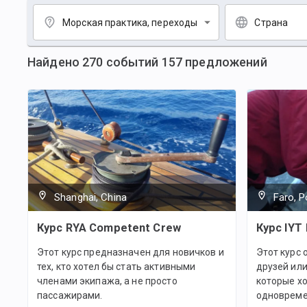
Морская практика, переходы
Страна
Найдено
270
событий
157
предложений
Shanghai, China
Faro, P
Курс RYA Competent Crew
Курс IYT 
Этот курс предназначен для новичков и
Этот курс 
тех, кто хотел бы стать активными
друзей ил
членами экипажа, а не просто
которые хо
пассажирами.
одновреме