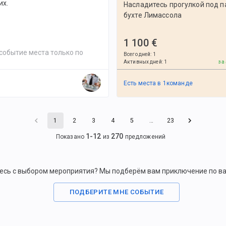
х.
Насладитесь прогулкой под п
бухте Лимассола
1 100 €
событие места только по
Всего дней
:
1
Активных дней
:
1
за
Есть места в
1
командe
1
2
3
4
5
…
23
1
-
12
270
Показано
из
предложений
есь с выбором мероприятия? Мы подберём вам приключение по в
ПОДБЕРИТЕ МНЕ СОБЫТИЕ