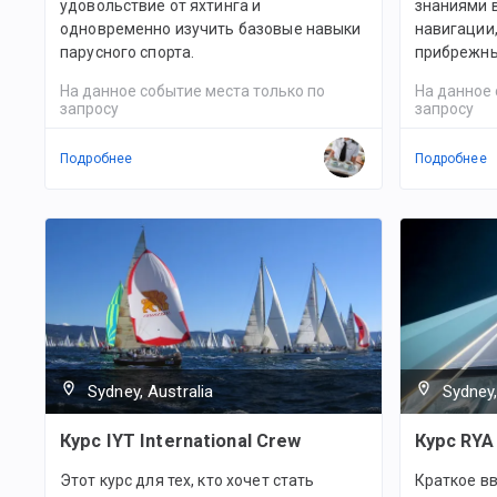
удовольствие от яхтинга и
знаниями в
одновременно изучить базовые навыки
навигации
парусного спорта.
прибрежны
На данное событие места только по
На данное 
запросу
запросу
Подробнее
Подробнее
Sydney, Australia
Sydney,
Курс IYT International Crew
Курс RYA 
Этот курс для тех, кто хочет стать
Краткое вв