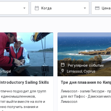
Когда
Цена
Регулярное событие
ortugal
Limassol, Cyprus
Introductory Sailing Skills
Три дня плавания по Кип
отлично подходит для групп
Лимассол - залив Писсури - п
и единомышленников,
для яхт Пафос - Дамская миля
тят выйти вместе на яхте и
Лимассол
нно получить знания и