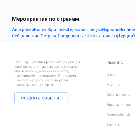
Мероприятия по странам
Австралия
Великобритания
Германия
Греция
Израиль
Испани
Сейшельские Острова
Соединенные Штаты
Таиланд
Турция
iNsailing – это платформа, объединяющая
INSAILING
капитанов, шкиперов, владельцев яхт со
спортсменами, участниками регат,
О нас
попутчиками и учениками. Платформа
помогает находить места на регате,
познакомит с шкипером.
Команда
Обратная связь
СОЗДАТЬ СОБЫТИЕ
Наши шкиперы
Архив событий
Все яхты