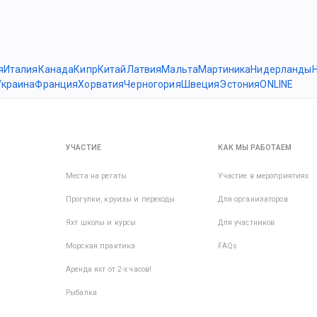
я
Италия
Канада
Кипр
Китай
Латвия
Мальта
Мартиника
Нидерланды
Украина
Франция
Хорватия
Черногория
Швеция
Эстония
ONLINE
УЧАСТИЕ
КАК МЫ РАБОТАЕМ
Места на регаты
Участие в мероприятиях
Прогулки, круизы и переходы
Для организаторов
Яхт школы и курсы
Для участников
Морская практика
FAQs
Аренда яхт от 2-х часов!
Рыбалка