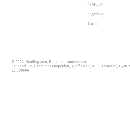
Лайфстайл
Индустрия
Знания
© 2023 iNsailing.com,
Все права защищены
.
Laudend LTD, Georgiou Xenopoulou, 3, Office G2, 3106, Limassol, Cyprus,
25 030696