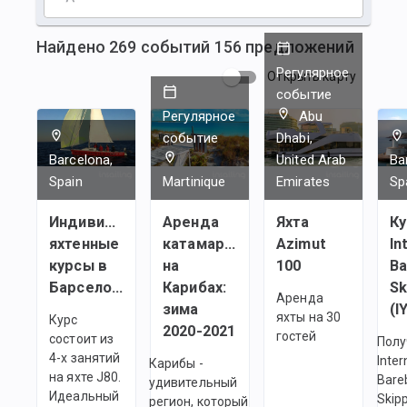
Найдено
269
событий
156
предложений
Регулярное
Открыть карту
событие
Регулярное
Abu
событие
Dhabi,
Barcelona,
United Arab
Ba
Spain
Martinique
Emirates
Sp
Индивидуальные
Аренда
Яхта
Ку
яхтенные
катамарана
Azimut
In
курсы в
на
100
Ba
Барселоне
Карибах:
Sk
Аренда
зима
(I
яхты на 30
Курс
2020-2021
гостей
состоит из
Полу
4-х занятий
Inter
Карибы -
на яхте J80.
Bare
удивительный
Идеальный
Skip
регион, который