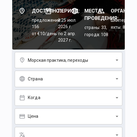
ДОСТУПНО:
ПЕРИОД:
МЕСТА
ОРГАНИЗА
ПРОВЕДЕНИЯ:
предложений:
c 25 июл.
шкиперы: 45
156
2026 г.
яхты: 84
страны: 33,
от €10/день
по 2 апр.
города: 108
2027 г.
Морская практика, переходы
Страна
Когда
Цена