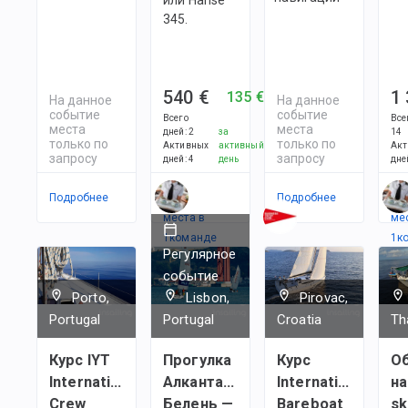
345.
540 €
1
135 €
На данное
На данное
событие
событие
Всего
Все
места
места
дней
:
2
за
14
только по
только по
Активных
активный
Акт
запросу
запросу
дней
:
4
день
дне
Подробнее
Есть
Подробнее
Ес
места в
ме
1
командe
1
к
Регулярное
событие
Porto,
Lisbon,
Pirovac,
Portugal
Portugal
Croatia
Th
Курс IYT
Прогулка
Курс
О
International
Алкантара —
International
на
Crew
Белень —
Bareboat
sk