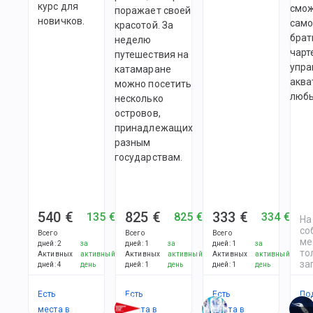
курс для
смо
поражает своей
новичков.
само
красотой. За
брат
неделю
чарт
путешествия на
упра
катамаране
аква
можно посетить
любы
несколько
островов,
принадлежащих
разным
государствам.
540 €
825 €
333 €
135 €
825 €
334 €
На
со
Всего
Всего
Всего
ме
дней
:
2
за
дней
:
1
за
дней
:
1
за
то
Активных
активный
Активных
активный
Активных
активный
за
дней
:
4
день
дней
:
1
день
дней
:
1
день
Есть
Есть
Есть
По
места в
места в
места в