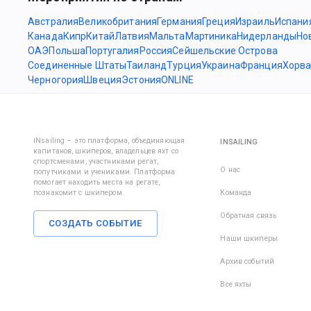
Австралия
Великобритания
Германия
Греция
Израиль
Испани
Канада
Кипр
Китай
Латвия
Мальта
Мартиника
Нидерланды
Но
ОАЭ
Польша
Португалия
Россия
Сейшельские Острова
Соединенные Штаты
Таиланд
Турция
Украина
Франция
Хорва
Черногория
Швеция
Эстония
ONLINE
iNsailing – это платформа, объединяющая
INSAILING
капитанов, шкиперов, владельцев яхт со
спортсменами, участниками регат,
О нас
попутчиками и учениками. Платформа
помогает находить места на регате,
познакомит с шкипером.
Команда
Обратная связь
СОЗДАТЬ СОБЫТИЕ
Наши шкиперы
Архив событий
Все яхты