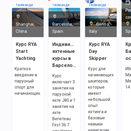
1
командe
1
командe
1
командe
Ре
со
Shanghai,
Barcelona,
Genoa,
China
Spain
Italy
Sp
Курс RYA
Индивидуальные
Курс RYA
Кр
Start
яхтенные
Day
Б
Yachting
курсы в
Skipper
о
Барселоне
Краткое
Курс для
Иб
введение в
начинающих
Ма
Курс
парусный
шкиперов,
Ме
включает 3
спорт для
которые
14
занятия на
начинающих.
имеют
парусной
небольшой
яхте J80 и 1
опыт
занятие на
яхтинга и
яхте
базовые
Beneteau
навыки
First 36.7
навигации
или Hanse