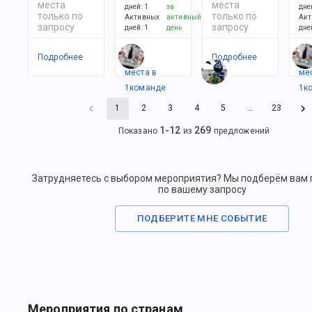
места
места
дней
:
1
за
дне
только по
только по
Активных
активный
Акт
запросу
запросу
дней
:
1
день
дне
Подробнее
Есть
Подробнее
Ес
места в
ме
1
командe
1
к
1
2
3
4
5
…
23
1
-
12
269
Показано
из
предложений
Затрудняетесь с выбором мероприятия? Мы подберём вам
по вашему запросу
ПОДБЕРИТЕ МНЕ СОБЫТИЕ
Мероприятия по странам