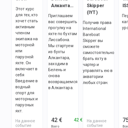
Алкантара
Skipper
IS
Этот курс
(IYT)
для тех, кто
Приглашаем
Пе
хочет стать
вас совершить
ка
Получив права
активным
прогулку на
ур
International
членом
яхте по бухтам
Bareboat
экипажа на
Лиссабона.
Skipper вы
моторной
Мы стартуем
сможете
или
из бухты
самостоятельно
парусной
Алкантара,
брать яхту в
яхте. Он
заходим в
чартер и
включает в
Белень и
управлять ею в
себя
снова
акватории
Введение в
возвращаемся
любых стран.
водный
в Алкантара.
спорт для
моторных и
парусных
яхт.
42 €
7
42 €
На данное
На данное
событие
событие
Всего
Все