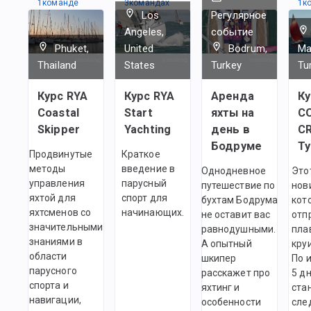
1
командe
3
командах
1
к
Los
Регулярное
Angeles,
событие
Phuket,
United
Bodrum,
Ma
Thailand
States
Turkey
Tu
Курс RYA
Курс RYA
Аренда
Ку
Coastal
Start
яхты на
C
Skipper
Yachting
день в
C
Бодруме
Т
Продвинутые
Краткое
методы
введение в
Однодневное
Это
управления
парусный
путешествие по
нов
яхтой для
спорт для
бухтам Бодрума
кот
яхтсменов со
начинающих.
не оставит вас
отп
значительными
равнодушными.
пла
знаниями в
А опытный
кру
области
шкипер
По 
парусного
расскажет про
5 д
спорта и
яхтинг и
стан
навигации,
особенности
сле