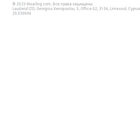
© 2023 iNsailing.com,
Все права защищены
.
Laudend LTD, Georgiou Xenopoulou, 3, Office G2, 3106, Limassol, Cyprus,
25 030696