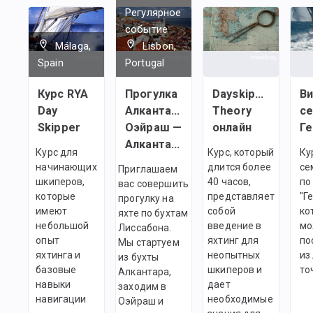
Регулярное
событие
Málaga,
Lisbon,
Spain
Portugal
Курс RYA
Прогулка
Dayskipper
В
Day
Алкантара —
Theory
с
Skipper
Оэйраш —
онлайн
Ге
Алкантара
Курс для
Курс, который
Ку
начинающих
длится более
се
Приглашаем
шкиперов,
40 часов,
по
вас совершить
которые
представляет
"Г
прогулку на
имеют
собой
ко
яхте по бухтам
небольшой
введение в
мо
Лиссабона.
опыт
яхтинг для
по
Мы стартуем
яхтинга и
неопытных
из
из бухты
базовые
шкиперов и
то
Алкантара,
навыки
дает
заходим в
навигации
необходимые
Оэйраш и