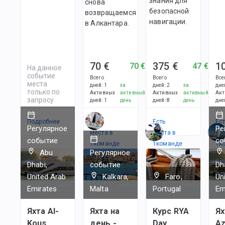
знания для
снова
безопасной
возвращаемся
навигации.
в Алкантара.
70 €
375 €
1
70 €
47 €
На данное
событие
Всего
Всего
Все
места
дней
:
1
за
дней
:
2
за
дне
только по
Активных
активный
Активных
активный
Акт
запросу
дней
:
1
день
дней
:
8
день
дне
Подробнее
Есть
Есть
Ес
Регулярное
Ре
места в
места в
ме
событие
со
1
командe
1
командe
1
к
Abu
Регулярное
Dhabi,
событие
Dh
United Arab
Kalkara,
Faro,
Un
Emirates
Malta
Portugal
Em
Яхта Al-
Яхта на
Курс RYA
Ях
Kous
день -
Day
Az