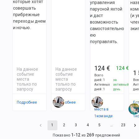
которые хотят
управления
наз
совершать
парусной яхтой
ком
прибрежные
и даст
(и 
переходы днем
возможность
чле
и ночью.
самостоятельно
эки
ею
поуправлять.
124 €
124 €
На данное
На данное
1
событие
событие
Всего
места
места
дней
:
1
за
Все
только по
только по
Активных
активный
Акт
запросу
запросу
дней
:
1
день
дне
Подробнее
Подробнее
Есть
Ес
места в
ме
1
командe
1
к
1
2
3
4
5
…
23
1
-
12
269
Показано
из
предложений