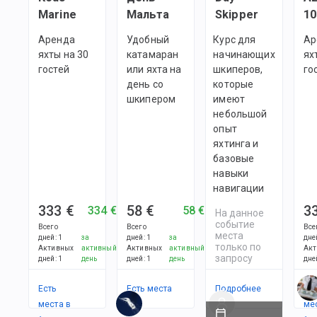
Marine
Мальта
Skipper
10
Аренда
Удобный
Курс для
Ар
яхты на 30
катамаран
начинающих
ях
гостей
или яхта на
шкиперов,
го
день со
которые
шкипером
имеют
небольшой
опыт
яхтинга и
базовые
навыки
навигации
333 €
58 €
3
334 €
58 €
На данное
событие
Всего
Всего
Все
места
дней
:
1
за
дней
:
1
за
дне
только по
Активных
активный
Активных
активный
Акт
запросу
дней
:
1
день
дней
:
1
день
дне
Есть
Есть места
Подробнее
Ес
места в
в
ме