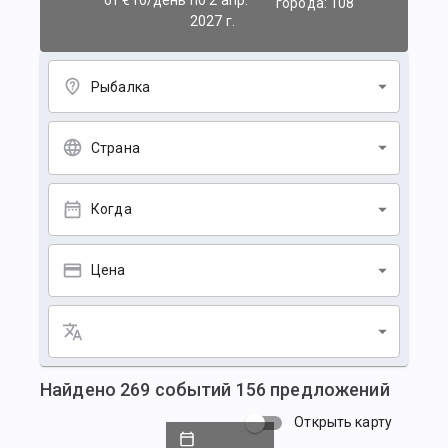
от €10/день
по 2 апр.
города: 108
2027 г.
Рыбалка
Страна
Когда
Цена
Найдено
269
событий
156
предложений
Открыть карту