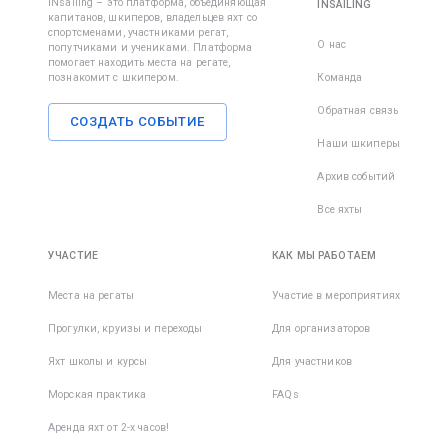
iNsailing – это платформа, объединяющая
INSAILING
капитанов, шкиперов, владельцев яхт со
спортсменами, участниками регат,
О нас
попутчиками и учениками. Платформа
помогает находить места на регате,
познакомит с шкипером.
Команда
Обратная связь
СОЗДАТЬ СОБЫТИЕ
Наши шкиперы
Архив событий
Все яхты
УЧАСТИЕ
КАК МЫ РАБОТАЕМ
Места на регаты
Участие в мероприятиях
Прогулки, круизы и переходы
Для организаторов
Яхт школы и курсы
Для участников
Морская практика
FAQs
Аренда яхт от 2-х часов!