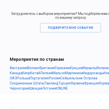
Затрудняетесь с выбором мероприятия? Мы подберём вам
по вашему запросу
ПОДБЕРИТЕ МНЕ СОБЫТИЕ
Мероприятия по странам
Австралия
Великобритания
Германия
Греция
Израиль
Испани
Канада
Кипр
Китай
Латвия
Мальта
Мартиника
Нидерланды
Но
ОАЭ
Польша
Португалия
Россия
Сейшельские Острова
Соединенные Штаты
Таиланд
Турция
Украина
Франция
Хорва
Черногория
Швеция
Эстония
ONLINE