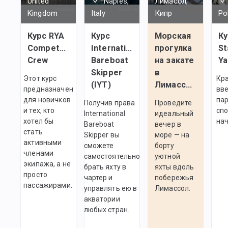
United
Naples,
Лимасол,
Kingdom
Italy
Кипр
Po
Курс RYA
Курс
Морская
Ку
Competent
International
прогулка
St
Crew
Bareboat
на закате
Ya
Skipper
в
Этот курс
Кр
(IYT)
Лимассоле
предназначен
вве
для новичков
па
Получив права
Проведите
и тех, кто
спо
International
идеальный
хотел бы
на
Bareboat
вечер в
стать
Skipper вы
море — на
активными
сможете
борту
членами
самостоятельно
уютной
экипажа, а не
брать яхту в
яхты вдоль
просто
чартер и
побережья
пассажирами.
управлять ею в
Лимассол.
акватории
любых стран.