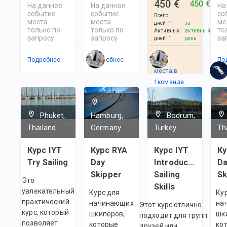
450 €
450 €
На данное
На данное
На
событие
событие
со
Всего
места
места
ме
дней
:
1
за
только по
только по
то
Активных
активный
запросу
запросу
за
дней
:
1
день
Подробнее
Подробнее
Есть
По
места в
1
командe
Phuket,
Hamburg,
Bodrum,
Thailand
Germany
Turkey
Th
Курс IYT
Курс RYA
Курс IYT
Ку
Try Sailing
Day
Introductory
Da
Skipper
Sailing
Sk
Это
Skills
увлекательный
Курс для
Ку
практический
начинающих
на
Этот курс отлично
курс, который
шкиперов,
шк
подходит для групп
позволяет
которые
ко
друзей или