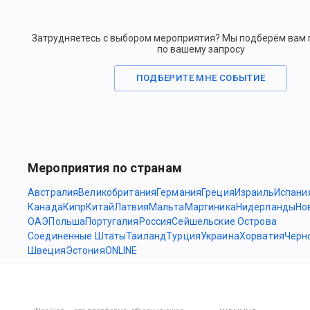
Затрудняетесь с выбором мероприятия? Мы подберём вам
по вашему запросу
ПОДБЕРИТЕ МНЕ СОБЫТИЕ
Мероприятия по странам
Австралия
Великобритания
Германия
Греция
Израиль
Испани
Канада
Кипр
Китай
Латвия
Мальта
Мартиника
Нидерланды
Но
ОАЭ
Польша
Португалия
Россия
Сейшельские Острова
Соединенные Штаты
Таиланд
Турция
Украина
Хорватия
Черн
Швеция
Эстония
ONLINE