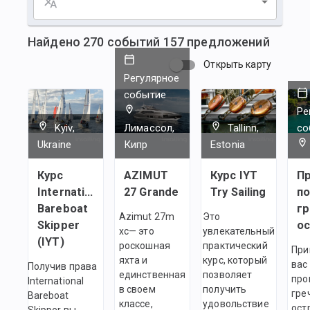
Найдено
270
событий
157
предложений
Открыть карту
Регулярное
событие
Ре
Kyiv,
Лимассол,
Tallinn,
со
Ukraine
Кипр
Estonia
Курс
AZIMUT
Курс IYT
Пр
International
27 Grande
Try Sailing
п
Bareboat
г
Azimut 27m
Это
Skipper
о
xc— это
увлекательный
(IYT)
роскошная
практический
При
яхта и
курс, который
вас
Получив права
единственная
позволяет
про
International
в своем
получить
гре
Bareboat
классе,
удовольствие
ост
Skipper вы