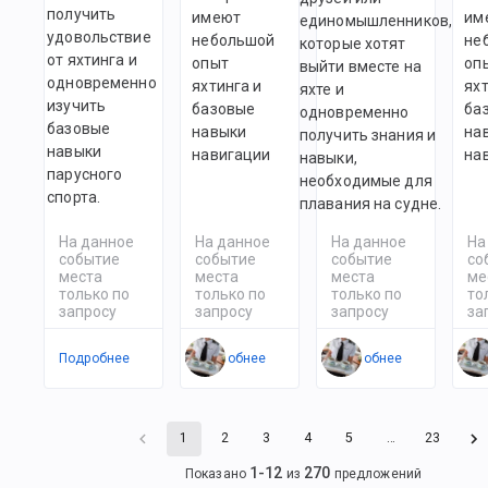
получить
имеют
им
единомышленников,
удовольствие
небольшой
не
которые хотят
от яхтинга и
опыт
оп
выйти вместе на
одновременно
яхтинга и
яхт
яхте и
изучить
базовые
ба
одновременно
базовые
навыки
на
получить знания и
навыки
навигации
на
навыки,
парусного
необходимые для
спорта.
плавания на судне.
На данное
На данное
На данное
На
событие
событие
событие
со
места
места
места
ме
только по
только по
только по
то
запросу
запросу
запросу
за
Подробнее
Подробнее
Подробнее
По
1
2
3
4
5
…
23
1
-
12
270
Показано
из
предложений