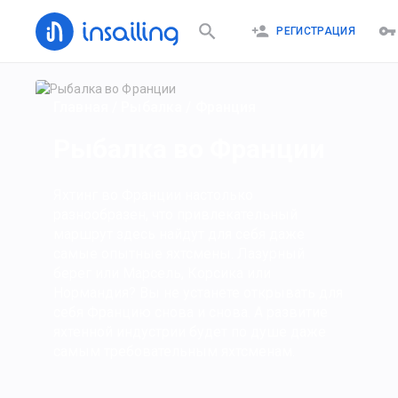
РЕГИСТРАЦИЯ
Главная
/
Рыбалка
/
Франция
Рыбалка во Франции
Яхтинг во Франции настолько
разнообразен, что привлекательный
маршрут здесь найдут для себя даже
самые опытные яхтсмены. Лазурный
берег или Марсель, Корсика или
Нормандия? Вы не устанете открывать для
себя Францию снова и снова. А развитие
яхтенной индустрии будет по душе даже
самым требовательным яхтсменам.