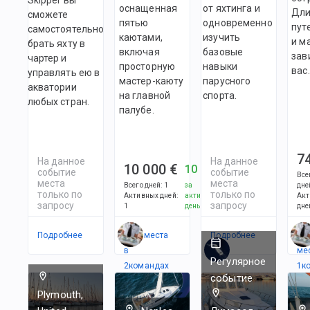
оснащенная
от яхтинга и
Дли
сможете
пятью
одновременно
пут
самостоятельно
каютами,
изучить
и м
брать яхту в
включая
базовые
зав
чартер и
просторную
навыки
вас.
управлять ею в
мастер-каюту
парусного
акватории
на главной
спорта.
любых стран.
палубе.
7
На данное
На данное
10 000 €
10 000 €
событие
событие
Все
места
места
Всего дней
:
1
за
дне
только по
только по
Активных дней
:
активный
Акт
запросу
запросу
1
день
дне
Подробнее
Есть места
Подробнее
Ес
в
ме
Регулярное
2
командах
1
к
событие
Plymouth,