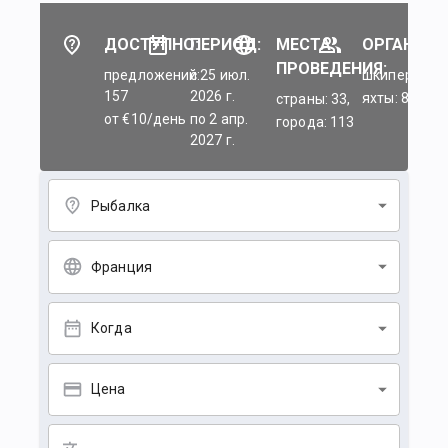
ДОСТУПНО:
ПЕРИОД:
МЕСТА
ОРГАНИЗА
ПРОВЕДЕНИЯ:
предложений:
c 25 июл.
шкиперы: 45
157
2026 г.
яхты: 84
страны: 33,
от €10/день
по 2 апр.
города: 113
2027 г.
Рыбалка
Франция
Когда
Цена