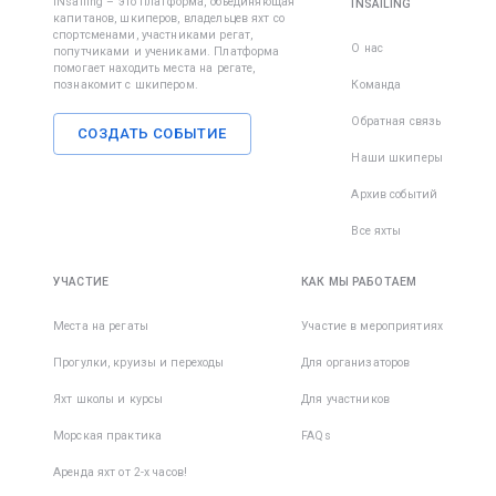
iNsailing – это платформа, объединяющая
INSAILING
капитанов, шкиперов, владельцев яхт со
спортсменами, участниками регат,
О нас
попутчиками и учениками. Платформа
помогает находить места на регате,
познакомит с шкипером.
Команда
Обратная связь
СОЗДАТЬ СОБЫТИЕ
Наши шкиперы
Архив событий
Все яхты
УЧАСТИЕ
КАК МЫ РАБОТАЕМ
Места на регаты
Участие в мероприятиях
Прогулки, круизы и переходы
Для организаторов
Яхт школы и курсы
Для участников
Морская практика
FAQs
Аренда яхт от 2-х часов!