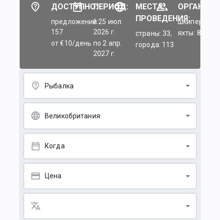
ДОСТУПНО:
ПЕРИОД:
МЕСТА
ОРГАНИЗА
ПРОВЕДЕНИЯ:
предложений:
c 25 июл.
шкиперы: 45
157
2026 г.
яхты: 84
страны: 33,
от €10/день
по 2 апр.
города: 113
2027 г.
Рыбалка
Великобритания
Когда
Цена