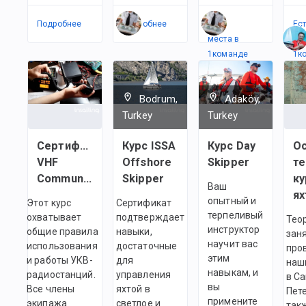
Подробнее
Подробнее
Есть
Ес
места в
ме
1
командe
1
к
Bodrum,
Adaköy,
Turkey
Turkey
Сертификат
Курс ISSA
Курс Day
О
VHF
Offshore
Skipper
те
Communications
Skipper
ку
Ваш
ях
опытный и
Этот курс
Сертификат
терпеливый
охватывает
подтверждает
Тео
инструктор
общие правила
навыки,
зан
научит вас
использования
достаточные
про
этим
и работы УКВ-
для
наш
навыкам, и
радиостанций.
управления
в Са
вы
Все члены
яхтой в
Пете
примените
экипажа
светлое и
так