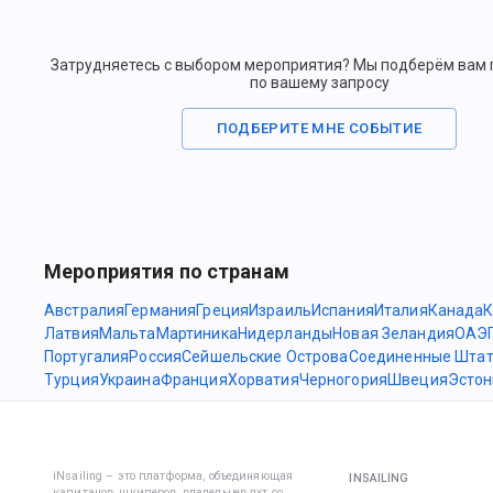
Затрудняетесь с выбором мероприятия? Мы подберём вам
по вашему запросу
ПОДБЕРИТЕ МНЕ СОБЫТИЕ
Мероприятия по странам
Австралия
Германия
Греция
Израиль
Испания
Италия
Канада
К
Латвия
Мальта
Мартиника
Нидерланды
Новая Зеландия
ОАЭ
Португалия
Россия
Сейшельские Острова
Соединенные Шта
Турция
Украина
Франция
Хорватия
Черногория
Швеция
Эстон
iNsailing – это платформа, объединяющая
INSAILING
капитанов, шкиперов, владельцев яхт со