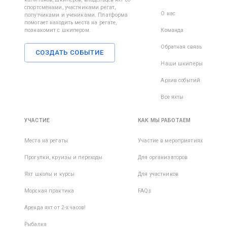
спортсменами, участниками регат,
О нас
попутчиками и учениками. Платформа
помогает находить места на регате,
познакомит с шкипером.
Команда
Обратная связь
СОЗДАТЬ СОБЫТИЕ
Наши шкиперы
Архив событий
Все яхты
УЧАСТИЕ
КАК МЫ РАБОТАЕМ
Места на регаты
Участие в мероприятиях
Прогулки, круизы и переходы
Для организаторов
Яхт школы и курсы
Для участников
Морская практика
FAQs
Аренда яхт от 2-х часов!
Рыбалка