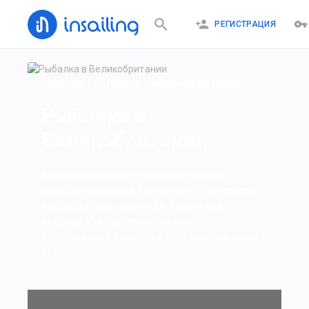
РЕГИСТРАЦИЯ
Главная
/
Рыбалка
/
Великобритания
Рыбалка в
Великобритании
Великобритания — могущественная
морская держава, где яхтинг — не просто
хобби, а стиль жизни. От белых скал
острова Уайт до таинственных
Шотландских озёр — на яхте здесь можно
увидеть всё!