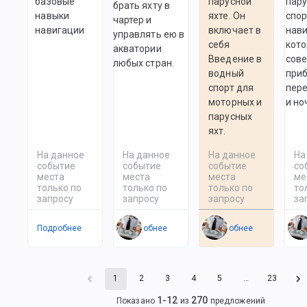
базовые
парусной
пару
брать яхту в
навыки
яхте. Он
спор
чартер и
навигации
включает в
нави
управлять ею в
себя
кото
акватории
Введение в
сов
любых стран.
водный
при
спорт для
пер
моторных и
и но
парусных
яхт.
На данное
На данное
На данное
На
событие
событие
событие
со
места
места
места
ме
только по
только по
только по
то
запросу
запросу
запросу
за
Подробнее
Подробнее
Подробнее
По
1
2
3
4
5
…
23
1
-
12
270
Показано
из
предложений