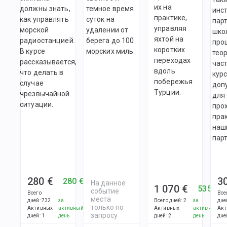
их на
должны знать,
темное время
инс
практике,
как управлять
суток на
пар
управляя
морской
удалении от
шко
яхтой на
радиостанцией.
берега до 100
про
коротких
В курсе
морских миль.
тео
переходах
рассказывается,
час
вдоль
что делать в
кур
побережья
случае
доп
Турции.
чрезвычайной
для
ситуации.
про
прак
наш
пар
280 €
3
280 €
На данное
1 070 €
535 €
событие
Всего
Все
места
дней
:
732
за
Всего дней
:
2
за
дне
только по
Активных
активный
Активных
активный
Акт
запросу
дней
:
1
день
дней
:
2
день
дне