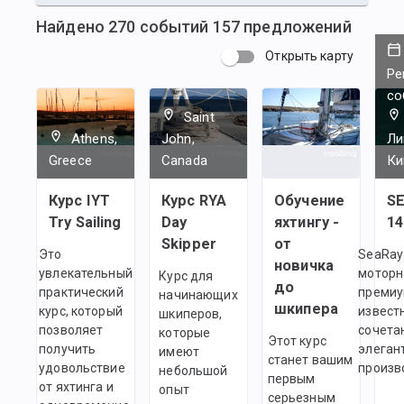
Найдено
270
событий
157
предложений
Открыть карту
Ре
со
Saint
Athens,
John,
Ли
Greece
Canada
Ки
Курс IYT
Курс RYA
Обучение
SE
Try Sailing
Day
яхтингу -
1
Skipper
от
Это
SeaRay 
новичка
увлекательный
моторн
Курс для
до
практический
премиу
начинающих
шкипера
курс, который
извест
шкиперов,
позволяет
сочета
которые
Этот курс
получить
элеган
имеют
станет вашим
удовольствие
произв
небольшой
первым
от яхтинга и
опыт
серьезным