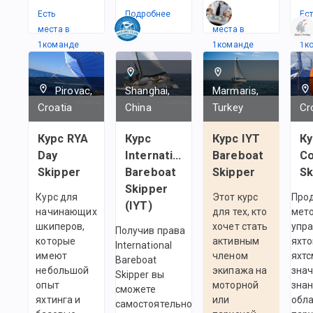
Есть
Подробнее
Есть
Ес
места в
места в
ме
1
командe
1
командe
1
к
Pirovac,
Shanghai,
Marmaris,
Croatia
China
Turkey
Cr
Курс RYA
Курс
Курс IYT
Ку
Day
International
Bareboat
Co
Skipper
Bareboat
Skipper
Sk
Skipper
Курс для
Этот курс
Про
(IYT)
начинающих
для тех, кто
мет
шкиперов,
хочет стать
упр
Получив права
которые
активным
яхто
International
имеют
членом
яхтс
Bareboat
небольшой
экипажа на
зна
Skipper вы
опыт
моторной
знан
сможете
яхтинга и
или
обл
самостоятельно