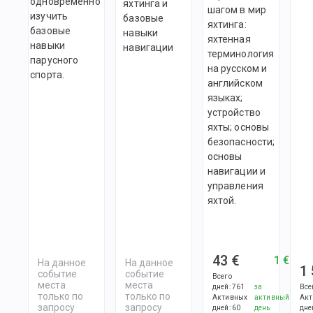
одновременно
яхтинга и
шагом в мир
изучить
базовые
яхтинга:
базовые
навыки
яхтенная
навыки
навигации
терминология
парусного
на русском и
спорта.
английском
языках;
устройство
яхты; основы
безопасности;
основы
навигации и
управления
яхтой.
43 €
1 €
На данное
На данное
1
событие
событие
Всего
места
места
дней
:
761
за
Все
только по
только по
Активных
активный
Акт
запросу
запросу
дней
:
60
день
дне