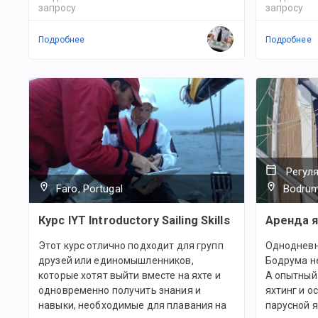
запросу
запросу
Подробнее
Подробнее
Регул
Faro, Portugal
Bodrum
Курс IYT Introductory Sailing Skills
Аренда я
Этот курс отлично подходит для групп
Однодневн
друзей или единомышленников,
Бодрума н
которые хотят выйти вместе на яхте и
А опытный
одновременно получить знания и
яхтинг и о
навыки, необходимые для плавания на
парусной я