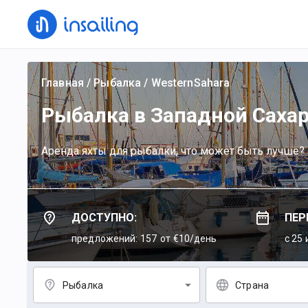
Главная
/
Рыбалка
/
WesternSahara
Рыбалка в Западной Саха
Аренда яхты для рыбалки, что может быть лучше?
ДОСТУПНО:
ПЕР
предложений: 157
от €10/день
c 25 
Рыбалка
Страна