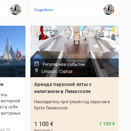
Подробнее
Регулярное событие
Limasol, Cyprus
ew
Аренда парусной яхты с
капитаном в Лимассоле
тать
 моторной
Насладитесь прогулкой под парусом в
ет в себя
бухте Лимассола
я моторных
1 100 €
1 100 €
ко по
Всего дней
:
1