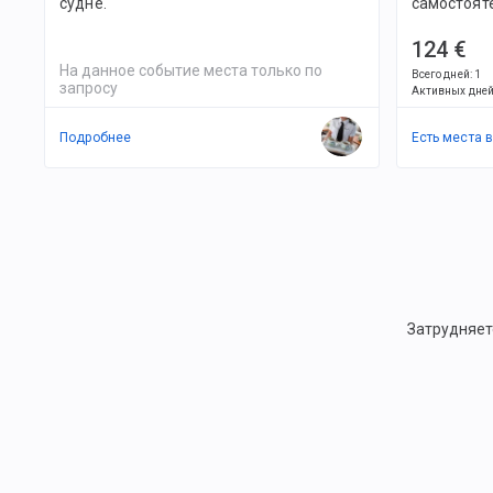
судне.
самостоят
124 €
На данное событие места только по
Всего дней
:
1
запросу
Активных дне
Подробнее
Есть места 
Затрудняет