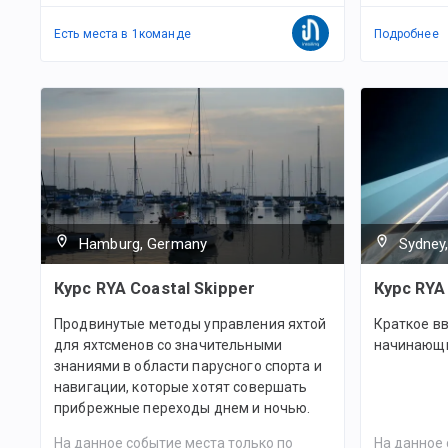
Есть места в
1
командe
Подробнее
Hamburg, Germany
Sydney,
Курс RYA Coastal Skipper
Курс RYA 
Продвинутые методы управления яхтой
Краткое вв
для яхтсменов со значительными
начинающи
знаниями в области парусного спорта и
навигации, которые хотят совершать
прибрежные переходы днем и ночью.
На данное событие места только по
На данное 