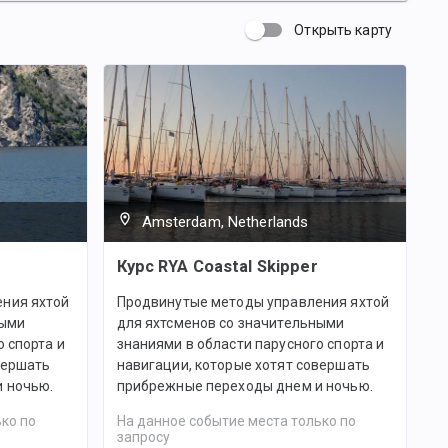
Открыть карту
Amsterdam, Netherlands
Курс RYA Coastal Skipper
ния яхтой
Продвинутые методы управления яхтой
ными
для яхтсменов со значительными
 спорта и
знаниями в области парусного спорта и
вершать
навигации, которые хотят совершать
 ночью.
прибрежные переходы днем и ночью.
ко по
На данное событие места только по
запросу