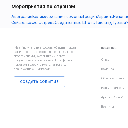
Мероприятия по странам
Австралия
Великобритания
Германия
Греция
Израиль
Испани
Сейшельские Острова
Соединенные Штаты
Таиланд
Турция
iNsailing – это платформа, объединяющая
INSAILING
капитанов, шкиперов, владельцев яхт со
спортсменами, участниками регат,
О нас
попутчиками и учениками. Платформа
помогает находить места на регате,
познакомит с шкипером.
Команда
Обратная связь
СОЗДАТЬ СОБЫТИЕ
Наши шкиперы
Архив событий
Все яхты