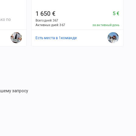
1 650 €
5 €
ко по
Всего дней
:
367
Активных дней
:
367
за активный день
Есть места в
1
командe
ашему запросу