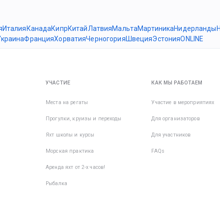
я
Италия
Канада
Кипр
Китай
Латвия
Мальта
Мартиника
Нидерланды
Украина
Франция
Хорватия
Черногория
Швеция
Эстония
ONLINE
УЧАСТИЕ
КАК МЫ РАБОТАЕМ
Места на регаты
Участие в мероприятиях
Прогулки, круизы и переходы
Для организаторов
Яхт школы и курсы
Для участников
Морская практика
FAQs
Аренда яхт от 2-х часов!
Рыбалка