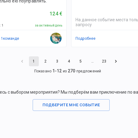
ельно ею поуправлять.
124 €
На данное событие места толь
запросу
й
:
1
за активный день
в
1
командe
Подробнее
1
2
3
4
5
…
23
1
-
12
270
Показано
из
предложений
есь с выбором мероприятия? Мы подберём вам приключение по в
ПОДБЕРИТЕ МНЕ СОБЫТИЕ