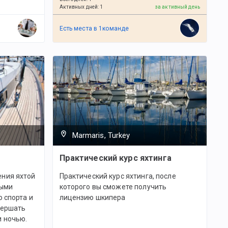
Активных дней
:
1
за активный день
Есть места в
1
командe
Marmaris, Turkey
Практический курс яхтинга
ния яхтой
Практический курс яхтинга, после
ными
которого вы сможете получить
 спорта и
лицензию шкипера
вершать
 ночью.