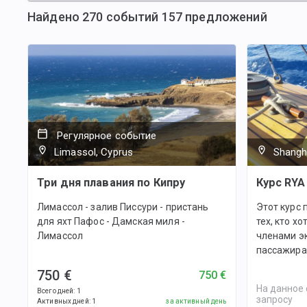
Найдено
270
событий
157
предложений
Регулярное событие
Limassol, Cyprus
Shangha
Три дня плавания по Кипру
Курс RYA
Лимассол - залив Писсури - пристань
Этот курс 
для яхт Пафос - Дамская миля -
тех, кто х
Лимассол
членами эк
пассажира
750 €
750 €
На данное 
Всего дней
:
1
запросу
Активных дней
:
1
за активный день