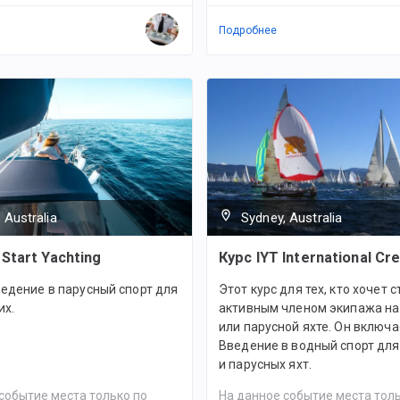
Подробнее
 Australia
Sydney, Australia
Start Yachting
Курс IYT International Cr
едение в парусный спорт для
Этот курс для тех, кто хочет с
х.
активным членом экипажа на
или парусной яхте. Он включа
Введение в водный спорт дл
и парусных яхт.
событие места только по
На данное событие места толь