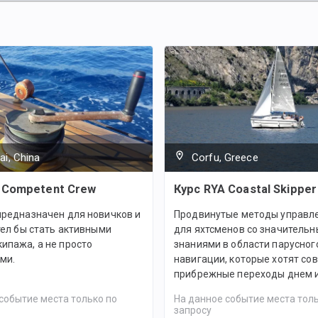
i, China
Corfu, Greece
 Competent Crew
Курс RYA Coastal Skipper
предназначен для новичков и
Продвинутые методы управле
отел бы стать активными
для яхтсменов со значитель
ипажа, а не просто
знаниями в области парусного
ми.
навигации, которые хотят со
прибрежные переходы днем и
событие места только по
На данное событие места толь
запросу