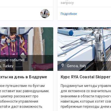
запросу
Подробнее
ярное событие
, Turkey
Genoa, Italy
хты на день в Бодруме
Курс RYA Coastal Skipper
ое путешествие по бухтам
Продвинутые методы управле
е оставит вас равнодушными.
для яхтсменов со значитель
 шкипер расскажет про
знаниями в области парусного
собенности управления
навигации, которые хотят со
хтой и даст возможность
прибрежные переходы днем и