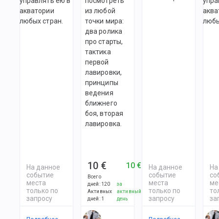
управлять ею в
посмотреть
упра
акватории
из любой
аква
любых стран.
точки мира:
любы
два ролика
про старты,
тактика
первой
лавировки,
принципы
ведения
ближнего
боя, вторая
лавировка.
10 €
10 €
На данное
На данное
На
событие
событие
со
Всего
места
места
ме
дней
:
120
за
только по
только по
то
Активных
активный
запросу
запросу
за
дней
:
1
день