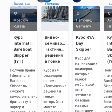
2
командах
1
командe
1
к
Moscow,
Hamburg,
Av
Russia
Germany
Isr
Курс
Видео-
Курс RYA
Ку
International
семинары:
Day
In
Bareboat
Тактические
Skipper
Ba
Skipper
решения
Sk
Курс для
(IYT)
в гонке
(I
начинающих
шкиперов,
Получив права
Курс из 4
Полу
которые
International
семинаров
Inter
имеют
Bareboat
по теме
Bare
небольшой
Skipper вы
«Тактические
Skip
опыт
сможете
решения в
смо
яхтинга и
самостоятельно
гонке»,
само
базовые
брать яхту в
который вы
брат
навыки
чартер и
можете
чарт
навигации