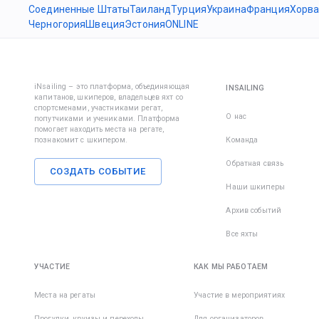
Соединенные Штаты
Таиланд
Турция
Украина
Франция
Хорва
Черногория
Швеция
Эстония
ONLINE
iNsailing – это платформа, объединяющая
INSAILING
капитанов, шкиперов, владельцев яхт со
спортсменами, участниками регат,
О нас
попутчиками и учениками. Платформа
помогает находить места на регате,
познакомит с шкипером.
Команда
Обратная связь
СОЗДАТЬ СОБЫТИЕ
Наши шкиперы
Архив событий
Все яхты
УЧАСТИЕ
КАК МЫ РАБОТАЕМ
Места на регаты
Участие в мероприятиях
Прогулки, круизы и переходы
Для организаторов