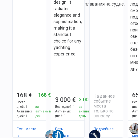
design, it
плавания на судне.
лод
radiates
смо
elegance and
под
sophistication,
отх
making it a
при
standout
озн
choice for any
с т
yachting
без
experience.
на 
мно
дру
168 €
6
168 €
На данное
3 000 €
3 000 €
событие
Всего
Все
места
дней
:
1
за
Всего дней
:
1
за
дне
только по
Активных
активный
Активных
активный
Акт
запросу
дней
:
1
день
дней
:
1
день
дне
Есть места
Есть
Подробнее
Ес
в
места в
ме