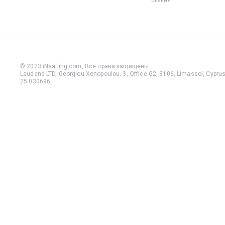
Знания
© 2023 iNsailing.com,
Все права защищены
.
Laudend LTD, Georgiou Xenopoulou, 3, Office G2, 3106, Limassol, Cyprus,
25 030696