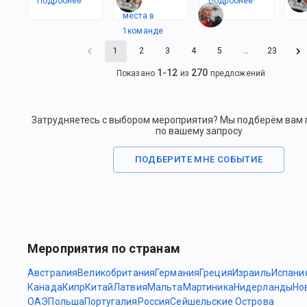
Подробнее
Есть
Подробнее
По
места в
1
командe
1
2
3
4
5
…
23
1
-
12
270
Показано
из
предложений
Затрудняетесь с выбором мероприятия? Мы подберём вам
по вашему запросу
ПОДБЕРИТЕ МНЕ СОБЫТИЕ
Мероприятия по странам
Австралия
Великобритания
Германия
Греция
Израиль
Испани
Канада
Кипр
Китай
Латвия
Мальта
Мартиника
Нидерланды
Но
ОАЭ
Польша
Португалия
Россия
Сейшельские Острова