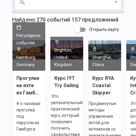
Найдено
270
событий
157
предложений
Открыть карту
Регулярное
событие
Brighton,
Hamburg,
United
Shanghai,
St
Germany
Kingdom
China
Sw
Прогулки
Курс IYT
Курс RYA
Ку
на яхте
Try Sailing
Coastal
In
из Гамбурга
Skipper
C
Это
увлекательный
4-х часовая
Продвинутые
Эт
практический
прогулка
методы
дл
курс, который
под
управления
хо
позволяет
парусом из
яхтой для
ак
получить
Гамбурга
яхтсменов со
чл
удовольствие
значительными
эк