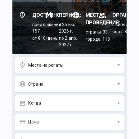
ДОСТУПНО:
ПЕРИОД:
МЕСТА
ОРГАНИЗА
ПРОВЕДЕНИЯ:
предложений:
c 25 июл.
шкиперы: 45
157
2026 г.
яхты: 84
страны: 33,
от €10/день
по 2 апр.
города: 113
2027 г.
Места на регаты
Страна
Когда
Цена