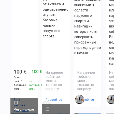
от яхтинга и
знаниями в
мо
одновременно
области
ил
изучить
парусного
па
базовые
спорта и
ях
навыки
навигации,
вк
парусного
которые хотят
се
спорта.
совершать
Вв
прибрежные
во
переходы днем
сп
и ночью.
мо
па
ях
100 €
100 €
На данное
На данное
На
событие
событие
со
Всего
места
места
ме
дней
:
1
за
только по
только по
то
Активных
активный
запросу
запросу
за
дней
:
1
день
Есть
Подробнее
Подробнее
По
места в
Регулярное
1
командe