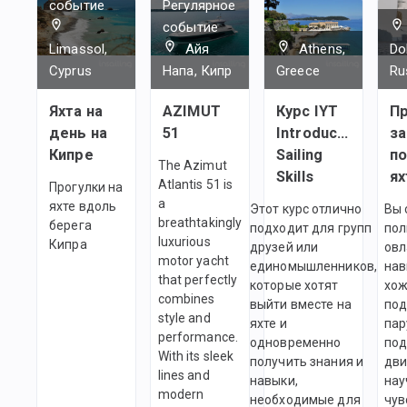
событие
Регулярное
событие
Limassol,
Айя
Athens,
Do
Cyprus
Напа, Кипр
Greece
Ru
Яхта на
AZIMUT
Курс IYT
П
день на
51
Introductory
за
Кипре
Sailing
п
The Azimut
Skills
ях
Atlantis 51 is
Прогулки на
a
яхте вдоль
Этот курс отлично
Вы 
breathtakingly
берега
подходит для групп
пол
luxurious
Кипра
друзей или
овл
motor yacht
единомышленников,
на
that perfectly
которые хотят
хо
combines
выйти вместе на
по
style and
яхте и
пар
performance.
одновременно
по
With its sleek
получить знания и
дви
lines and
навыки,
нау
modern
необходимые для
чув