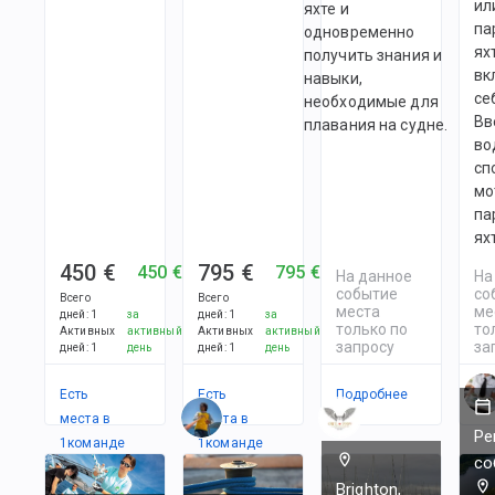
ил
яхте и
па
одновременно
ях
получить знания и
вк
навыки,
се
необходимые для
Вв
плавания на судне.
во
сп
мо
па
ях
450 €
795 €
450 €
795 €
На данное
На
событие
со
Всего
Всего
места
ме
дней
:
1
за
дней
:
1
за
только по
то
Активных
активный
Активных
активный
запросу
за
дней
:
1
день
дней
:
1
день
Есть
Есть
Подробнее
По
места в
места в
Ре
1
командe
1
командe
со
Brighton,