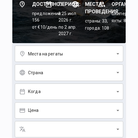
ДОСТУПНО:
ПЕРИОД:
МЕСТА
ОРГАНИЗА
ПРОВЕДЕНИЯ:
предложений:
c 25 июл.
шкиперы: 45
156
2026 г.
яхты: 84
страны: 33,
от €10/день
по 2 апр.
города: 108
2027 г.
Места на регаты
Страна
Когда
Цена