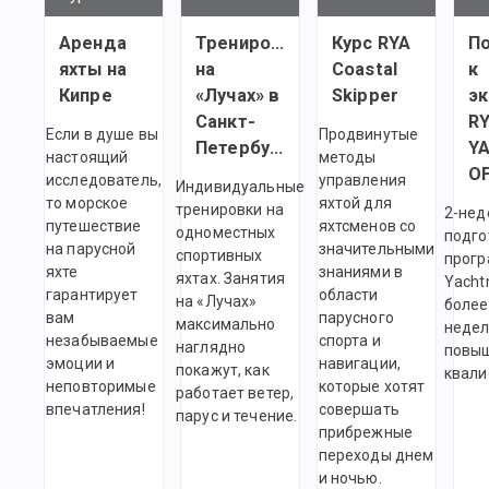
Аренда
Тренировки
Курс RYA
П
яхты на
на
Coastal
к
Кипре
«Лучах» в
Skipper
э
Санкт-
R
Если в душе вы
Продвинутые
Петербурге
Y
настоящий
методы
исследователь,
управления
Индивидуальные
то морское
яхтой для
тренировки на
2-нед
путешествие
яхтсменов со
одноместных
подго
на парусной
значительными
спортивных
прог
яхте
знаниями в
яхтах. Занятия
Yacht
гарантирует
области
на «Лучах»
более
вам
парусного
максимально
недел
незабываемые
спорта и
наглядно
повы
эмоции и
навигации,
покажут, как
квали
неповторимые
которые хотят
работает ветер,
впечатления!
совершать
парус и течение.
прибрежные
переходы днем
и ночью.