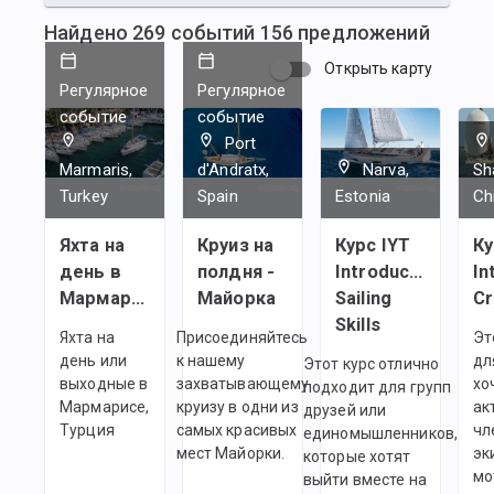
Найдено
269
событий
156
предложений
Открыть карту
Регулярное
Регулярное
событие
событие
Port
Marmaris,
d'Andratx,
Narva,
Sh
Turkey
Spain
Estonia
Ch
Яхта на
Круиз на
Курс IYT
Ку
день в
полдня -
Introductory
In
Мармарисе
Майорка
Sailing
C
Skills
Яхта на
Присоединяйтесь
Эт
день или
к нашему
дл
Этот курс отлично
выходные в
захватывающему
хо
подходит для групп
Мармарисе,
круизу в одни из
ак
друзей или
Турция
самых красивых
чл
единомышленников,
мест Майорки.
эк
которые хотят
мо
выйти вместе на