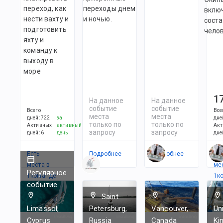
переход, как
переходы днем
включ
нести вахту и
и ночью.
соста
подготовить
челов
яхту и
команду к
выходу в
море
1
На данное
На данное
событие
событие
Всего
Все
места
места
дней
:
722
за
дне
только по
только по
Активных
активный
Акт
запросу
запросу
дней
:
6
день
дне
Есть
Подробнее
Подробнее
Ес
места в
ме
Регулярное
1
командe
1
к
событие
Saint
Limassol,
Petersburg,
Vancouver,
Un
Cyprus
Russia
Canada
Ki