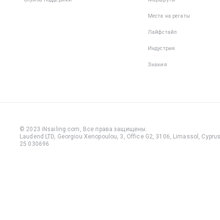
Места на регаты
Лайфстайл
Индустрия
Знания
© 2023 iNsailing.com,
Все права защищены
.
Laudend LTD, Georgiou Xenopoulou, 3, Office G2, 3106, Limassol, Cyprus,
25 030696