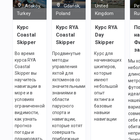
Adaköy,
Gdańsk,
United
Pe
Turkey
Poland
Kingdom
Ru
Курс
Курс RYA
Курс RYA
П
Coastal
Coastal
Day
на
Skipper
Skipper
Skipper
Ф
за
Во время
Продвинутые
Курс для
курса RYA
методы
начинающих
Мы х
Coastal
управления
шкиперов,
небо
Skipper вы
яхтой для
которые
длино
научитесь
яхтсменов со
имеют
метро
навигации в
значительными
небольшой
футов
море и в
знаниями в
опыт
идеа
условиях
области
яхтинга и
наше
ограниченной
парусного
базовые
вариа
видимости,
спорта и
навыки
совм
как узнать
навигации,
навигации
себе 
прогноз
которые хотят
обит
погоды и
совершать
непри
планировать
прибрежные
Экип