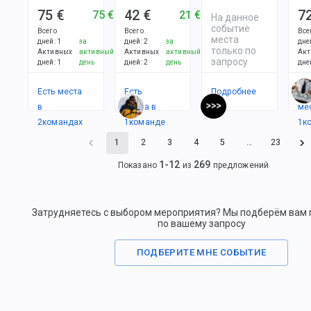
75 €
42 €
7
75 €
21 €
На данное
событие
Всего
Всего
Все
места
дней
:
1
за
дней
:
2
за
дне
только по
Активных
активный
Активных
активный
Акт
запросу
дней
:
1
день
дней
:
2
день
дне
Есть места
Есть
Подробнее
Ес
в
места в
ме
2
командах
1
командe
1
к
1
2
3
4
5
…
23
1
-
12
269
Показано
из
предложений
Затрудняетесь с выбором мероприятия? Мы подберём вам
по вашему запросу
ПОДБЕРИТЕ МНЕ СОБЫТИЕ