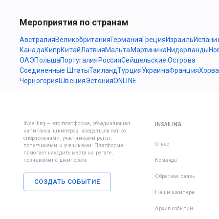
Мероприятия по странам
Австралия
Великобритания
Германия
Греция
Израиль
Испани
Канада
Кипр
Китай
Латвия
Мальта
Мартиника
Нидерланды
Но
ОАЭ
Польша
Португалия
Россия
Сейшельские Острова
Соединенные Штаты
Таиланд
Турция
Украина
Франция
Хорва
Черногория
Швеция
Эстония
ONLINE
iNsailing – это платформа, объединяющая
INSAILING
капитанов, шкиперов, владельцев яхт со
спортсменами, участниками регат,
О нас
попутчиками и учениками. Платформа
помогает находить места на регате,
познакомит с шкипером.
Команда
Обратная связь
СОЗДАТЬ СОБЫТИЕ
Наши шкиперы
Архив событий