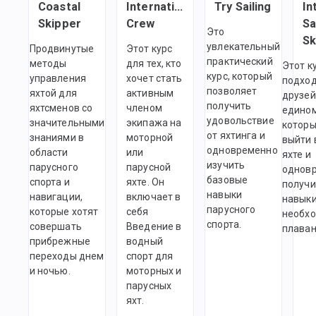
Coastal
International
Try Sailing
In
Skipper
Crew
Sa
Это
Sk
увлекательный
Продвинутые
Этот курс
практический
методы
для тех, кто
Этот к
курс, который
управления
хочет стать
подход
позволяет
яхтой для
активным
друзей
получить
яхтсменов со
членом
едино
удовольствие
значительными
экипажа на
которы
от яхтинга и
знаниями в
моторной
выйти 
одновременно
области
или
яхте и
изучить
парусного
парусной
однов
базовые
спорта и
яхте. Он
получи
навыки
навигации,
включает в
навыки
парусного
которые хотят
себя
необх
спорта.
совершать
Введение в
плаван
прибрежные
водный
переходы днем
спорт для
и ночью.
моторных и
парусных
яхт.