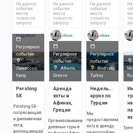
На данное
На данное
На данное
На
событие
событие
событие
со
места
места
места
ме
только по
только по
только по
то
запросу
запросу
запросу
за
Подробнее
Подробнее
Подробнее
По
Регулярное
событие
Регулярное
Регулярное
событие
событие
Лимассол,
Athens,
Bodrum,
Mo
Кипр
Greece
Turkey
Ru
Pershing
Аренда
Недельный
И
5X
яхты в
круиз по
т
Афинах,
Турции
на
Pershing 5X -
Греция
п
потрясающая
Мы
ях
и динамичная
предоставляем
Организовываем
яхта,
яхту в аренду
дневные туры в
Трен
воплощающая
на которой вы
по бухтам Афин.