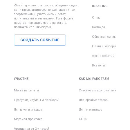
iNsailing – это платформа, объединяющая
INSAILING
капитанов, шкиперов, владельцев яхт со
спортсменами, участниками регат,
О нас
попутчиками и учениками. Платформа
помогает находить места на регате,
познакомит с шкипером.
Команда
Обратная связь
СОЗДАТЬ СОБЫТИЕ
Наши шкиперы
Архив событий
Все яхты
УЧАСТИЕ
КАК МЫ РАБОТАЕМ
Места на регаты
Участие в мероприятиях
Прогулки, круизы и переходы
Для организаторов
Яхт школы и курсы
Для участников
Морская практика
FAQs
Аренда яхт от 2-х часов!