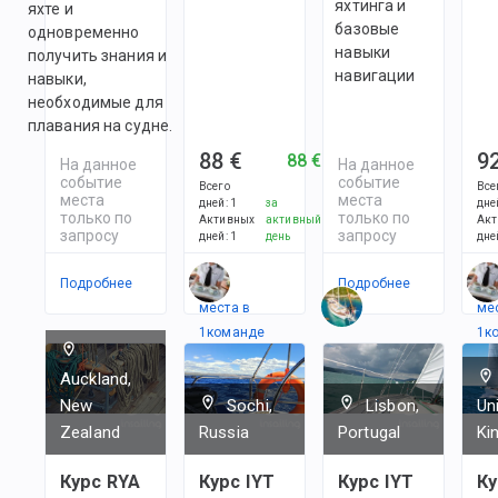
яхтинга и
яхте и
базовые
одновременно
навыки
получить знания и
навигации
навыки,
необходимые для
плавания на судне.
88 €
9
88 €
На данное
На данное
событие
событие
Всего
Все
места
места
дней
:
1
за
дне
только по
только по
Активных
активный
Акт
запросу
запросу
дней
:
1
день
дне
Подробнее
Есть
Подробнее
Ес
места в
ме
1
командe
1
к
Auckland,
New
Sochi,
Lisbon,
Un
Zealand
Russia
Portugal
Ki
Курс RYA
Курс IYT
Курс IYT
Ку