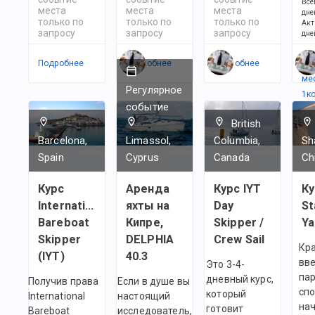
Все
места
места
места
дне
только по
только по
только по
Акт
запросу
запросу
запросу
дне
Подробнее
Подробнее
Подробнее
Ес
ме
Регулярное
1
к
событие
British
Barcelona,
Limassol,
Columbia,
Sh
Spain
Cyprus
Canada
Ch
Курс
Аренда
Курс IYT
Ку
International
яхты на
Day
St
Bareboat
Кипре,
Skipper /
Ya
Skipper
DELPHIA
Crew Sail
Кр
(IYT)
40.3
вве
Это 3-4-
па
дневный курс,
Получив права
Если в душе вы
спо
который
International
настоящий
на
готовит
Bareboat
исследователь,