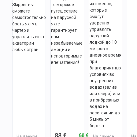
яхтсменов,
Skipper вы
то морское
которые
сможете
путешествие
смогут
самостоятельно
на парусной
уверенно
брать яхту в
яхте
управлять
чартер и
гарантирует
парусной
управлять ею в
вам
лодкой до 10
акватории
незабываемые
метров в
любых стран.
эмоции и
дневное время
неповторимые
при
впечатления!
благоприятных
условиях во
внутренних
водах (залив
или озеро) или
в прибрежных
водах на
расстоянии до
5 миль от
берега.
88 €
88 €
На данное
На данное
На