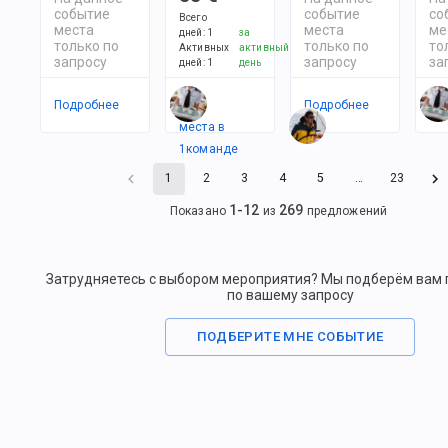
событие
событие
со
Всего
места
места
ме
дней
:
1
за
только по
только по
то
Активных
активный
запросу
запросу
за
дней
:
1
день
Подробнее
Есть
Подробнее
По
места в
1
командe
1
2
3
4
5
…
23
1
-
12
269
Показано
из
предложений
Затрудняетесь с выбором мероприятия? Мы подберём вам
по вашему запросу
ПОДБЕРИТЕ МНЕ СОБЫТИЕ