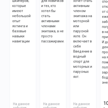
шкиперов,
для новичков
хочет стать
спо
которые
и тех, кто
активным
отк
имеют
хотел бы
членом
от 
небольшой
стать
экипажа на
еж
опыт
активными
моторной
заб
яхтинга и
членами
или
пог
базовые
экипажа, а не
парусной
в н
навыки
просто
яхте. Он
при
навигации
пассажирами.
включает в
И д
себя
ден
Введение в
про
водный
на 
спорт для
пом
моторных и
пол
парусных
зар
яхт.
бод
эне
1
На данное
На данное
На данное
событие
событие
событие