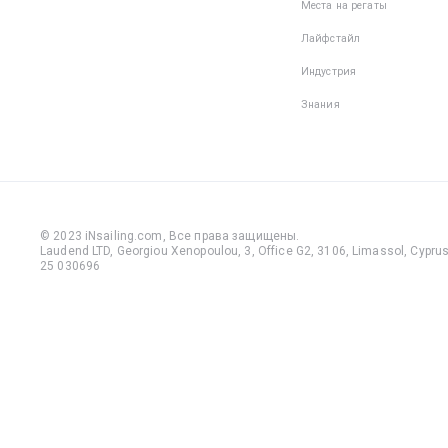
Места на регаты
Лайфстайл
Индустрия
Знания
© 2023 iNsailing.com,
Все права защищены
.
Laudend LTD, Georgiou Xenopoulou, 3, Office G2, 3106, Limassol, Cyprus,
25 030696