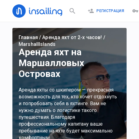
РЕГИСТРАЦИЯ
Главная
/
Аренда яхт от 2-х часов!
/
MarshallIslands
Аренда яхт на
Маршалловых
Островах
Аренда яхты со шкипером — прекрасная
возможность для тех, кто хочет отдохнуть
и попробовать себя в яхтинге. Вам не
нужно думать о логистике такого
путешествия. Благодаря
профессиональному капитану ваше
пребывание на яхте будет максимально
комфортным.