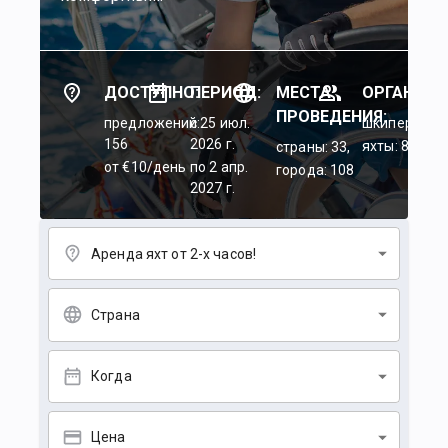
ДОСТУПНО:
ПЕРИОД:
МЕСТА
ОРГАНИЗА
ПРОВЕДЕНИЯ:
предложений:
c 25 июл.
шкиперы: 45
156
2026 г.
яхты: 84
страны: 33,
от €10/день
по 2 апр.
города: 108
2027 г.
Аренда яхт от 2-х часов!
Страна
Когда
Цена