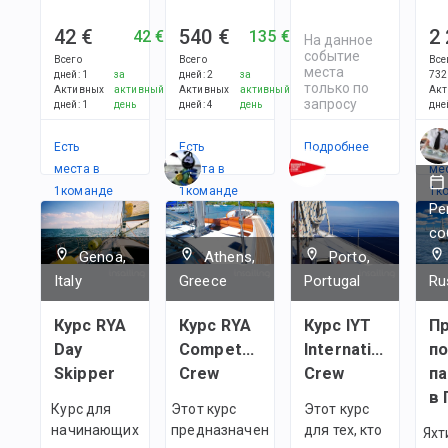
42 €
540 €
2
42 €
135 €
На данное
событие
Всего
Всего
Все
места
дней
:
1
за
дней
:
2
за
732
только по
Активных
активный
Активных
активный
Акт
запросу
дней
:
1
день
дней
:
4
день
дне
Есть
Есть
Подробнее
Ес
места в
места в
ме
1
командe
1
командe
1
к
Ре
со
Genoa,
Athens,
Porto,
Italy
Greece
Portugal
Ru
Курс RYA
Курс RYA
Курс IYT
Пр
Day
Competent
International
п
Skipper
Crew
Crew
п
Курс для
Этот курс
Этот курс
начинающих
предназначен
для тех, кто
Яхт