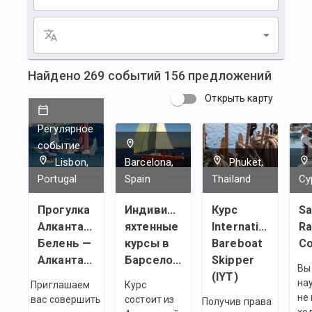
Найдено
269
событий
156
предложений
Открыть карту
Регулярное
событие
Lisbon,
Barcelona,
Phuket,
Portugal
Spain
Thailand
Cy
Прогулка
Индивидуальные
Курс
Sa
Алкантара —
яхтенные
International
Ra
Белень —
курсы в
Bareboat
Co
Алкантара
Барселоне
Skipper
Вы
(IYT)
на
Приглашаем
Курс
не
вас совершить
состоит из
Получив права
хо