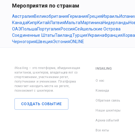
Мероприятия по странам
Австралия
Великобритания
Германия
Греция
Израиль
Испани
Канада
Кипр
Китай
Латвия
Мальта
Мартиника
Нидерланды
Но
ОАЭ
Польша
Португалия
Россия
Сейшельские Острова
Соединенные Штаты
Таиланд
Турция
Украина
Франция
Хорва
Черногория
Швеция
Эстония
ONLINE
iNsailing – это платформа, объединяющая
INSAILING
капитанов, шкиперов, владельцев яхт со
спортсменами, участниками регат,
О нас
попутчиками и учениками. Платформа
помогает находить места на регате,
познакомит с шкипером.
Команда
Обратная связь
СОЗДАТЬ СОБЫТИЕ
Наши шкиперы
Архив событий
Все яхты