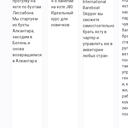
прогулку на
4-х занятий
International
яхт
яхте по бухтам
на яхте J80.
Bareboat
на
Лиссабона.
Идеальный
Skipper вы
па
Мы стартуем
курс для
сможете
чу
из бухты
новичков.
самостоятельно
ба
Алкантара,
брать яхту в
бр
заходим в
чартер и
ст
Белень и
управлять ею в
ру
снова
акватории
вет
возвращаемся
любых стран.
по
в Алкантара.
так
уп
ге
и, 
же
ра
ко
лю
по