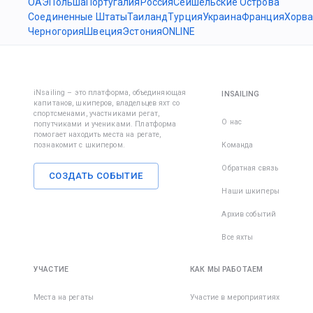
ОАЭ
Польша
Португалия
Россия
Сейшельские Острова
Соединенные Штаты
Таиланд
Турция
Украина
Франция
Хорва
Черногория
Швеция
Эстония
ONLINE
iNsailing – это платформа, объединяющая
INSAILING
капитанов, шкиперов, владельцев яхт со
спортсменами, участниками регат,
О нас
попутчиками и учениками. Платформа
помогает находить места на регате,
познакомит с шкипером.
Команда
Обратная связь
СОЗДАТЬ СОБЫТИЕ
Наши шкиперы
Архив событий
Все яхты
УЧАСТИЕ
КАК МЫ РАБОТАЕМ
Места на регаты
Участие в мероприятиях