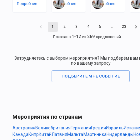
Подробнее
Подробнее
Подробнее
По
1
2
3
4
5
…
23
1
-
12
269
Показано
из
предложений
Затрудняетесь с выбором мероприятия? Мы подберём вам
по вашему запросу
ПОДБЕРИТЕ МНЕ СОБЫТИЕ
Мероприятия по странам
Австралия
Великобритания
Германия
Греция
Израиль
Испани
Канада
Кипр
Китай
Латвия
Мальта
Мартиника
Нидерланды
Но