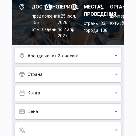
ДОСТУПНО:
ПЕРИОД:
МЕСТА
ОРГАНИЗА
ПРОВЕДЕНИЯ:
предложений:
c 25 июл.
шкиперы: 45
156
2026 г.
яхты: 84
страны: 33,
от €10/день
по 2 апр.
города: 108
2027 г.
Аренда яхт от 2-х часов!
Страна
Когда
Цена