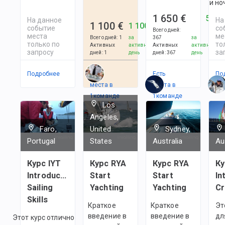
и но
1 650 €
5 €
На данное
На
1 100 €
1 100 €
событие
со
Всего дней
:
места
ме
Всего дней
:
1
за
367
за
только по
то
Активных
активный
Активных
активный
запросу
за
дней
:
1
день
дней
:
367
день
Подробнее
Есть
Есть
По
места в
места в
1
командe
1
командe
Los
Angeles,
Faro,
United
Sydney,
Portugal
States
Australia
Au
Курс IYT
Курс RYA
Курс RYA
Ку
Introductory
Start
Start
In
Sailing
Yachting
Yachting
C
Skills
Краткое
Краткое
Эт
введение в
введение в
дл
Этот курс отлично