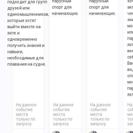
парусный
парусный
хо
подходит для групп
спорт для
спорт для
ак
друзей или
начинающих.
начинающих.
чл
единомышленников,
эк
которые хотят
мо
выйти вместе на
ил
яхте и
па
одновременно
ях
получить знания и
вк
навыки,
се
необходимые для
Вв
плавания на судне.
во
сп
мо
па
ях
На данное
На данное
На данное
На
событие
событие
событие
со
места
места
места
ме
только по
только по
только по
то
запросу
запросу
запросу
за