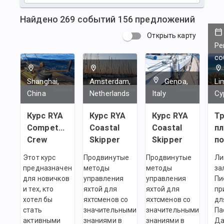
Найдено
269
событий
156
предложений
Открыть карту
Ре
со
Shanghai,
Amsterdam,
Genoa,
Li
China
Netherlands
Italy
Cy
Курс RYA
Курс RYA
Курс RYA
Тр
Competent
Coastal
Coastal
пл
Crew
Skipper
Skipper
по
Этот курс
Продвинутые
Продвинутые
Ли
предназначен
методы
методы
за
для новичков
управления
управления
Пи
и тех, кто
яхтой для
яхтой для
пр
хотел бы
яхтсменов со
яхтсменов со
дл
стать
значительными
значительными
Па
активными
знаниями в
знаниями в
Да