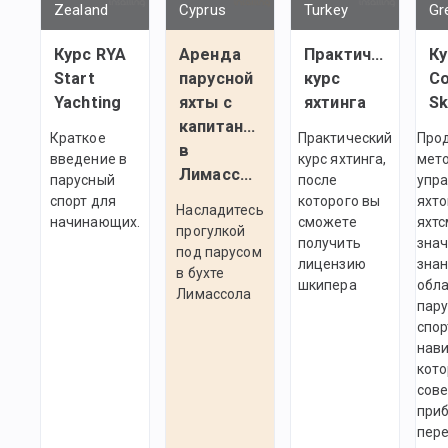
Zealand
Cyprus
Turkey
Gr
Курс RYA
Аренда
Практический
Ку
Start
парусной
курс
Co
Yachting
яхты с
яхтинга
Sk
капитаном
Краткое
Практический
Про
в
введение в
курс яхтинга,
мет
Лимассоле
парусный
после
упр
спорт для
которого вы
яхто
Насладитесь
начинающих.
сможете
яхтс
прогулкой
получить
зна
под парусом
лицензию
знан
в бухте
шкипера
обл
Лимассола
пару
спор
нави
кото
сов
при
пер