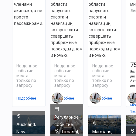
членами
области
области
ми
экипажа, а не
парусного
парусного
Ли
просто
спорта и
спорта и
пассажирами.
навигации,
навигации,
которые хотят
которые хотят
совершать
совершать
прибрежные
прибрежные
переходы днем
переходы днем
и ночью.
и ночью.
7
На данное
На данное
На данное
событие
событие
событие
Все
места
места
места
дне
только по
только по
только по
Акт
запросу
запросу
запросу
дне
Подробнее
Подробнее
Подробнее
Ес
ме
1
к
Регулярное
Auckland,
событие
New
Limasol,
Marmaris,