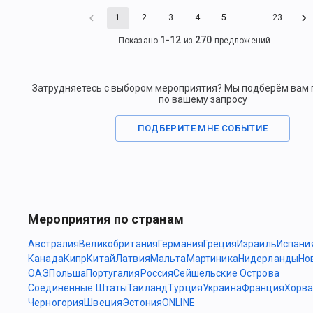
1
2
3
4
5
…
23
1
-
12
270
Показано
из
предложений
Затрудняетесь с выбором мероприятия? Мы подберём вам
по вашему запросу
ПОДБЕРИТЕ МНЕ СОБЫТИЕ
Мероприятия по странам
Австралия
Великобритания
Германия
Греция
Израиль
Испани
Канада
Кипр
Китай
Латвия
Мальта
Мартиника
Нидерланды
Но
ОАЭ
Польша
Португалия
Россия
Сейшельские Острова
Соединенные Штаты
Таиланд
Турция
Украина
Франция
Хорва
Черногория
Швеция
Эстония
ONLINE