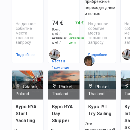
прибрежные
переходы днем
и ночью.
74 €
74 €
На данное
На данное
На
событие
событие
со
Всего
места
места
ме
дней
:
1
за
только по
только по
то
Активных
активный
запросу
запросу
за
дней
:
1
день
Подробнее
Есть
Подробнее
По
места в
1
командe
Gdańsk,
Phuket,
Phuket,
Poland
Thailand
Thailand
Tu
Курс RYA
Курс RYA
Курс IYT
Ку
Start
Day
Try Sailing
In
Yachting
Skipper
Sa
Это
Sk
увлекательный