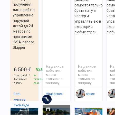
получения
самостоятельно
само
лицензий на
брать яхту в
брат
управление
чартер и
чарт
парусной
управлять ею в
упра
яхтой до 24
акватории
аква
метров по
любых стран.
любы
программе
ISSA Inshore
Skipper
На данное
На данное
На
6 500 €
929 €
событие
событие
со
места
места
ме
Всего дней
:
8
за
только по
только по
то
Активных
активный
запросу
запросу
за
дней
:
7
день
Есть
Подробнее
Подробнее
По
места в
1
командe