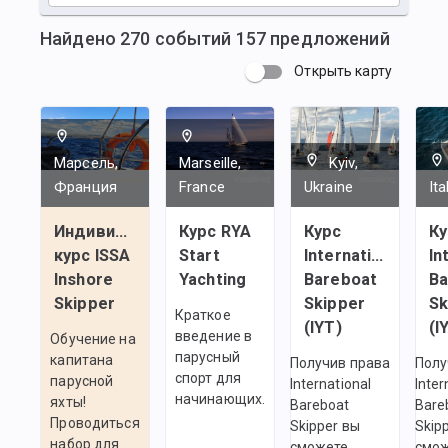
Найдено
270
событий
157
предложений
Открыть карту
Марсель,
Marseille,
Kyiv,
Франция
France
Ukraine
Ita
Индивидуальный
Курс RYA
Курс
Ку
курс ISSA
Start
International
In
Inshore
Yachting
Bareboat
Ba
Skipper
Skipper
Sk
Краткое
(IYT)
(I
введение в
Обучение на
парусный
капитана
Получив права
Полу
спорт для
парусной
International
Inter
начинающих.
яхты!
Bareboat
Bare
Проводиться
Skipper вы
Skip
набор для
сможете
смо