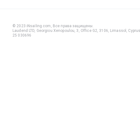
© 2023 iNsailing.com,
Все права защищены
.
Laudend LTD, Georgiou Xenopoulou, 3, Office G2, 3106, Limassol, Cyprus,
25 030696