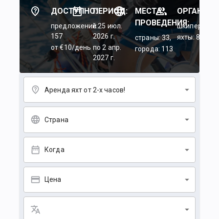
ДОСТУПНО:
ПЕРИОД:
МЕСТА
ОРГАНИЗА
ПРОВЕДЕНИЯ:
предложений:
c 25 июл.
шкиперы: 45
157
2026 г.
яхты: 84
страны: 33,
от €10/день
по 2 апр.
города: 113
2027 г.
Аренда яхт от 2-х часов!
Страна
Когда
Цена