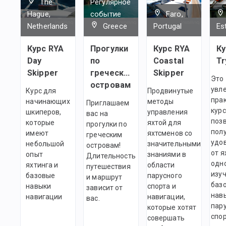
The
Регулярное
Hague,
событие
Faro,
Netherlands
Greece
Portugal
Es
Курс RYA
Прогулки
Курс RYA
Ку
Day
по
Coastal
Tr
Skipper
греческим
Skipper
Это
островам
увл
Курс для
Продвинутые
пра
начинающих
методы
Приглашаем
курс
шкиперов,
управления
вас на
поз
которые
яхтой для
прогулки по
пол
имеют
яхтсменов со
греческим
удо
небольшой
значительными
островам!
от я
опыт
знаниями в
Длительность
одн
яхтинга и
области
путешествия
изу
базовые
парусного
и маршрут
баз
навыки
спорта и
зависит от
нав
навигации
навигации,
вас.
пар
которые хотят
спор
совершать