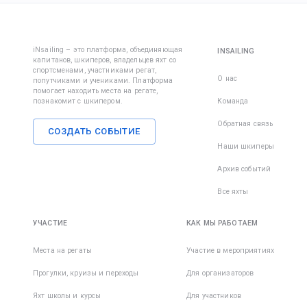
iNsailing – это платформа, объединяющая
INSAILING
капитанов, шкиперов, владельцев яхт со
спортсменами, участниками регат,
О нас
попутчиками и учениками. Платформа
помогает находить места на регате,
познакомит с шкипером.
Команда
Обратная связь
СОЗДАТЬ СОБЫТИЕ
Наши шкиперы
Архив событий
Все яхты
УЧАСТИЕ
КАК МЫ РАБОТАЕМ
Места на регаты
Участие в мероприятиях
Прогулки, круизы и переходы
Для организаторов
Яхт школы и курсы
Для участников