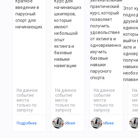
Краткое
Курс для
практический
введение в
начинающих
Этот к
курс, который
парусный
шкиперов,
подход
позволяет
спорт для
которые
друзей
получить
начинающих.
имеют
едино
удовольствие
небольшой
которы
от яхтинга и
опыт
выйти 
одновременно
яхтинга и
яхте и
изучить
базовые
однов
базовые
навыки
получи
навыки
навигации
навыки
парусного
необх
спорта.
плаван
На данное
На данное
На данное
На
событие
событие
событие
со
места
места
места
ме
только по
только по
только по
то
запросу
запросу
запросу
за
Подробнее
Подробнее
Подробнее
По